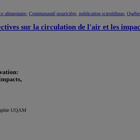
ce alimentaire
,
Communauté nouricière
,
publication scientifique
,
Québe
pectives sur la circulation de l'air et les i
vation:
impacts,
ographie UQAM