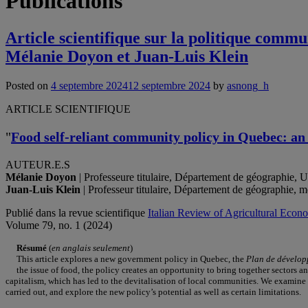
Publications
Article scientifique sur la politique comm
Mélanie Doyon et Juan-Luis Klein
Posted on
4 septembre 2024
12 septembre 2024
by
asnong_h
ARTICLE SCIENTIFIQUE
"
Food self-reliant community policy in Quebec: an o
AUTEUR.E.S
Mélanie Doyon
| Professeure titulaire, Département de géographie
Juan-Luis Klein
| Professeur titulaire, Département de géograph
Publié dans la revue scientifique
Italian Review of Agricultural Econ
Volume 79, no. 1 (2024)
Résumé
(
en anglais seulement
)
This article explores a new government policy in Quebec, the
Plan de dévelo
the issue of food, the policy creates an opportunity to bring together sectors 
capitalism, which has led to the devitalisation of local communities. We examine
carried out, and explore the new policy’s potential as well as certain limitations.