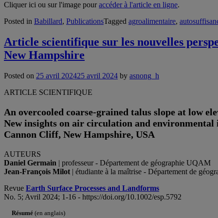
Cliquer ici ou sur l'image pour
accéder à l'article en ligne
.
Posted in
Babillard
,
Publications
Tagged
agroalimentaire
,
autosuffisan
Article scientifique sur les nouvelles pers
New Hampshire
Posted on
25 avril 2024
25 avril 2024
by
asnong_h
ARTICLE SCIENTIFIQUE
An overcooled coarse-grained talus slope at low ele
New insights on air circulation and environmental 
Cannon Cliff, New Hampshire, USA
AUTEURS
Daniel Germain
| professeur - Département de géographie UQAM
Jean-François Milot
| étudiante à la maîtrise - Département de gé
Revue
Earth Surface Processes and Landforms
No. 5; Avril 2024; 1-16 - https://doi.org/10.1002/esp.5792
Résumé
(en anglais)