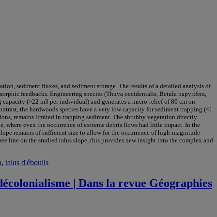
ation, sediment fluxes, and sediment storage. The results of a detailed analysis of
omorphic feedbacks. Engineering species (Thuya occidentalis, Betula papyrifera,
g capacity (>22 m3 per individual) and generates a micro-relief of 80 cm on
contrast, the hardwoods species have a very low capacity for sediment trapping (<1
tions, remains limited in trapping sediment. The shrubby vegetation directly
le, where even the occurrence of extreme debris flows had little impact. In the
 slope remains of sufficient size to allow for the occurrence of high-magnitude
ree line on the studied talus slope, this provides new insight into the complex and
n
,
talus d'éboulis
e décolonialisme | Dans la revue Géographies