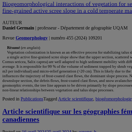
Biogeomorphological interactions of vegetation for s
fine-grained active scree slope in a cold temperate m
AUTEUR
Daniel Germain
| professeur - Département de géographie UQAM
Revue
Geomorphology
| numéro 455 (2024) 109201
Résumé
(
en anglais
)
Vegetation colonization is known as an effective process for stabilizing talus s
a single active fine-grained scree slope show that the upper section, scattere
Cornus sericea, Salix caprea) are well adapted to high sediment mobility with dif
average. It is responsible for 99 % of the volume of sediment trapped by shrub ve
m3 per individual) and micro-relief generation (>20 cm). This is likely due to th
influences the trajectory of frost-coated clast flows, the dominant slope process. 
downslope section, the debris flows, frost-coated clast flows, and snow avalanches 
geomorphic events, the tree line appears to be driven primarily by slope processes
non-linear relationships between vegetation and talus slope processes.
Posted in
Publications
Tagged
Article scientifique
,
biogéomorphologie
Article scientifique sur les géographies fé
canadiennes
Posted on
16 avril 2024
25 avril 2024
by
asnong_h