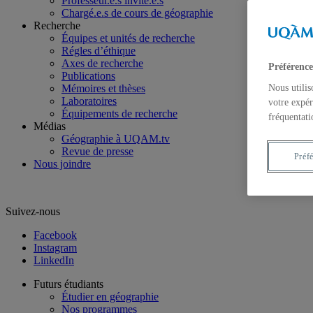
Professeur.e.s invité.e.s
Chargé.e.s de cours de géographie
Recherche
Équipes et unités de recherche
Régles d’éthique
Axes de recherche
Préférence
Publications
Mémoires et thèses
Nous utilis
Laboratoires
votre expér
Équipements de recherche
fréquentati
Médias
Géographie à UQAM.tv
Revue de presse
Préf
Nous joindre
Suivez-nous
Facebook
Instagram
LinkedIn
Futurs étudiants
Étudier en géographie
Nos programmes