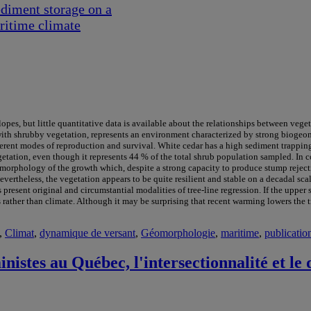
ediment storage on a
aritime climate
lopes, but little quantitative data is available about the relationships between veget
d with shrubby vegetation, represents an environment characterized by strong bioge
ferent modes of reproduction and survival. White cedar has a high sediment trappin
getation, even though it represents 44 % of the total shrub population sampled. In 
e morphology of the growth which, despite a strong capacity to produce stump rejec
Nevertheless, the vegetation appears to be quite resilient and stable on a decadal sca
present original and circumstantial modalities of tree-line regression. If the upper
 rather than climate. Although it may be surprising that recent warming lowers the t
,
Climat
,
dynamique de versant
,
Géomorphologie
,
maritime
,
publicatio
ministes au Québec, l'intersectionnalité et l