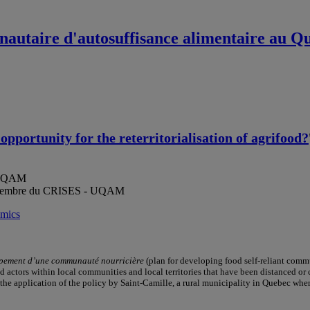
unautaire d'autosuffisance alimentaire au Qu
pportunity for the reterritorialisation of agrifood?
, UQAM
ie, membre du CRISES - UQAM
omics
ppement d’une communauté nourricière
(plan for developing food self-reliant commun
and actors within local communities and local territories that have been distanced o
 the application of the policy by Saint-Camille, a rural municipality in Quebec w