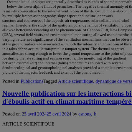
Overcooled talus slopes are generally described as islands of sporadic permafr
below the lower alpine limit of permafrost. The negative thermal anomaly of t
is mainly consecutive to the internal ventilation of the deposit, but it is also con
by multiple factors as topography, slope aspect and incline, openwork
structure and coarseness of the deposit, air temperature, solar radiation and wind
regime. Therefore, the study of the spatiotemporal dynamics of ventilation proces
allows a better understanding of the phenomenon. At Cannon Cliff, New Hampshi
(USA), several field visits and environmental monitoring allowed us to describe t
varying nature and significance of the ventilation mechanisms that can be observ
at the ground surface and associated with both the intensity and direction of the a
in a talus debris accumulation/protalus rampart system. The thermal negative
anomalies are strong enough to lower the ground temperature to the point of pres
ice during the late spring and summer seasons. The monitoring of the gradient
between external (air) and internal (talus) temperatures coupled with several
dendroecological and geomorphological analyses provided a complete environm
picture of the impacts, feedback and extent of the phenomenon.
Posted in
Publications
Tagged
Article scientifique
,
dynamique de vers
Nouvelle publication sur les interactions 
d'éboulis actif en climat maritime tempéré
Posted on
25 avril 2024
25 avril 2024
by
asnong_h
ARTICLE SCIENTIFQUE