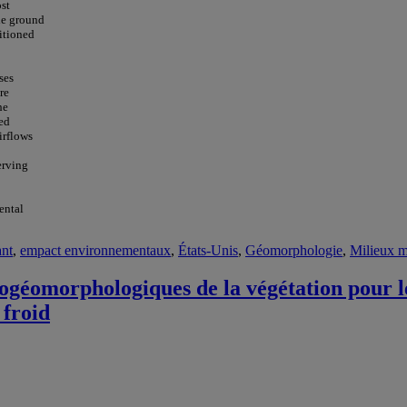
ost
he ground
ditioned
ses
re
he
ed
irflows
erving
ental
ant
,
empact environnementaux
,
États-Unis
,
Géomorphologie
,
Milieux 
biogéomorphologiques de la végétation pour l
 froid