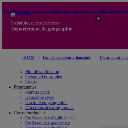
Accéder à la recherche
Accéder au menu pricipal
Accéder à la zone ce
Faculté des sciences humaines
Département de géographie
UQAM
Faculté des sciences humaines
Département de 
Mot de la direction
Personnel de soutien
Logos
Programmes
Premier cycle
Deuxième cycle
Doctorat en géographie
Directions des programmes
Corps enseignant
Professeur.e.s régulie.è.r.e.s
Professeur.e.s associé.e.s