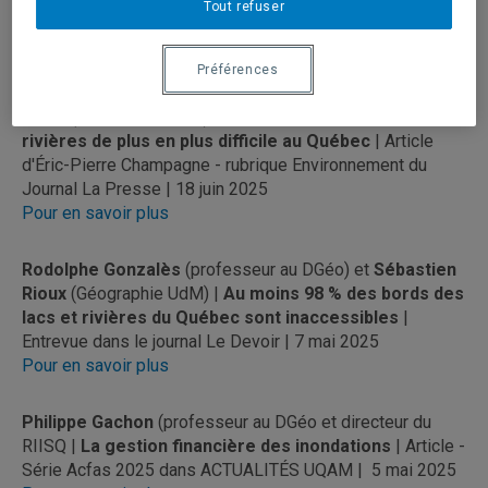
Tout refuser
Listen | 18 juin 2025
Pour en savoir plus
Préférences
Rodolphe Gonzalès
(professeur au DGéo) et
Sébastien
Rioux
(Géographie UdM) |
L’accès aux lacs et aux
rivières de plus en plus difficile au Québec
| Article
d'Éric-Pierre Champagne - rubrique Environnement du
Journal La Presse | 18 juin 2025
Pour en savoir plus
Rodolphe Gonzalès
(professeur au DGéo) et
Sébastien
Rioux
(Géographie UdM) |
Au moins 98 % des bords des
lacs et rivières du Québec sont inaccessibles
|
Entrevue dans le journal Le Devoir | 7 mai 2025
Pour en savoir plus
Philippe Gachon
(professeur au DGéo et directeur du
RIISQ |
La gestion financière des inondations
| Article -
Série Acfas 2025 dans ACTUALITÉS UQAM | 5 mai 2025