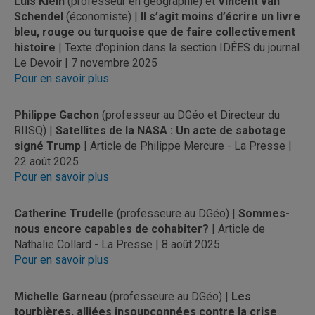
Luis Klein
(professeur en géographie) et
Vincent van
Schendel
(économiste) |
Il s’agit moins d’écrire un livre
bleu, rouge ou turquoise que de faire collectivement
histoire
| Texte d'opinion dans la section IDÉES du journal
Le Devoir | 7 novembre 2025
Pour en savoir plus
Philippe Gachon
(professeur au DGéo et Directeur du
RIISQ) |
Satellites de la NASA : Un acte de sabotage
signé Trump
| Article de Philippe Mercure - La Presse |
22 août 2025
Pour en savoir plus
Catherine Trudelle
(professeure au DGéo) |
Sommes-
nous encore capables de cohabiter?
| Article de
Nathalie Collard - La Presse | 8 août 2025
Pour en savoir plus
Michelle Garneau
(professeure au DGéo) |
Les
tourbières, alliées insoupçonnées contre la crise