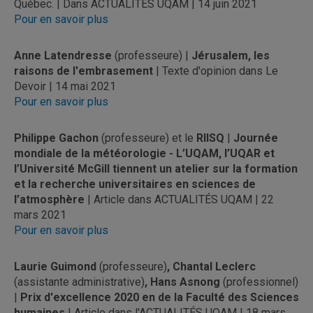
Québec. | Dans ACTUALITÉS UQAM | 14 juin 2021
Pour en savoir plus
Anne Latendresse
(professeure) |
Jérusalem, les
raisons de l'embrasement
| Texte d'opinion dans Le
Devoir | 14 mai 2021
Pour en savoir plus
Philippe Gachon
(professeure) et le
RIISQ
|
Journée
mondiale de la météorologie - L’UQAM, l’UQAR et
l’Université McGill tiennent un atelier sur la formation
et la recherche universitaires en sciences de
l’atmosphère
| Article dans ACTUALITÉS UQAM | 22
mars 2021
Pour en savoir plus
Laurie Guimond
(professeure)
, Chantal Leclerc
(assistante administrative)
, Hans Asnong
(professionnel)
|
Prix d'excellence 2020 en de la Faculté des Sciences
humaines
| Article dans l'ACTUALITÉS UQAM | 18 mars