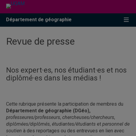
Accéder
Accéder
Accéder
à
au
à
la
menu
la
Département de géographie
recherche
pricipal
zone
centrale
Revue de presse
Nos expert·es, nos étudiant·es et nos
diplômé·es dans les médias !
Cette rubrique présente la participation de membres du
Département de géographie (DGéo),
professeures/professeurs
,
chercheuses/chercheurs
,
diplômées/diplômés
,
étudiantes/étudiants
et
personnel de
soutien
à des reportages ou des entrevues en lien avec