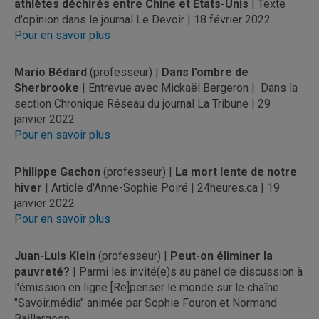
athlètes déchirés entre Chine et États-Unis
| Texte
d'opinion dans le journal Le Devoir | 18 février 2022
Pour en savoir plus
Mario Bédard
(professeur) |
Dans l’ombre de
Sherbrooke
| Entrevue avec Mickaël Bergeron | Dans la
section Chronique Réseau du journal La Tribune | 29
janvier 2022
Pour en savoir plus
Philippe Gachon
(professeur) |
La mort lente de notre
hiver
| Article d'Anne-Sophie Poiré | 24heures.ca | 19
janvier 2022
Pour en savoir plus
Juan-Luis Klein
(professeur) |
Peut-on éliminer la
pauvreté?
| Parmi les invité(e)s au panel de discussion à
l'émission en ligne [Re]penser le monde sur le chaîne
"Savoir.média" animée par Sophie Fouron et Normand
Baillargeon