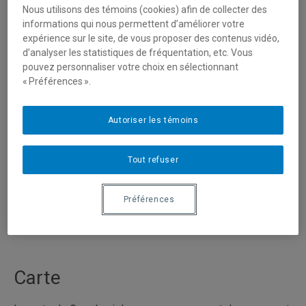
Nous utilisons des témoins (cookies) afin de collecter des
Adresse civique
informations qui nous permettent d’améliorer votre
expérience sur le site, de vous proposer des contenus vidéo,
d’analyser les statistiques de fréquentation, etc. Vous
Université du Québec à Montréal
pouvez personnaliser votre choix en sélectionnant
Département de géographie
« Préférences ».
Local A-4030
1255, St-Denis
Montréal (Québec) H2X 3R9
Autoriser les témoins
Tout refuser
Téléphone et télécopieur
Secrétariat: (514) 987-4131
Préférences
Télécopieur: (514) 987-6784
dept.geographie@uqam.ca
Carte