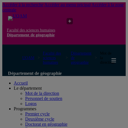
Accéder à la recherche
Accéder au menu pricipal
Accéder à la zone
centrale
Faculté des sciences humaines
Département de géographie
Faculté des
Département
Mot de
UQAM
sciences
de
la
humaines
géographie
direction
Département de géographie
Accueil
Le département
Mot de la direction
Personnel de soutien
Logos
Programmes
Premier cycle
Deuxième cycle
Doctorat en géographie