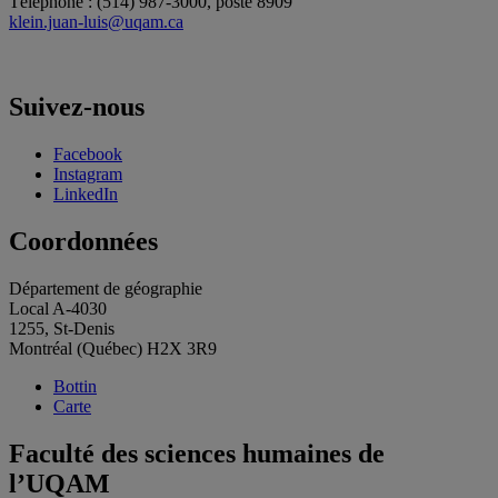
Téléphone : (514) 987-3000, poste 8909
klein.juan-luis@uqam.ca
Suivez-nous
Facebook
Instagram
LinkedIn
Coordonnées
Département de géographie
Local A-4030
1255, St-Denis
Montréal (Québec) H2X 3R9
Bottin
Carte
Faculté des sciences humaines de
l’UQAM