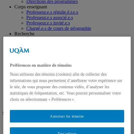
Directions des programmes
Corps enseignant
Professeur.e.s régulie.è.r.e.s
Professeur.e.s associé.e.s
Professeur.e.s invité.e.s
Chargé.e.s de cours de géographie
Recherche
Équipes et unités de recherche
Régles d’éthique
Axes de recherche
Publications
Mémoires et thèses
Préférences en matière de témoins
Laboratoires
Équipements de recherche
Nous utilisons des témoins (cookies) afin de collecter des
Médias
informations qui nous permettent d’améliorer votre expérience sur
Géographie à UQAM.tv
le site, de vous proposer des contenus vidéo, d’analyser les
Revue de presse
Nous joindre
statistiques de fréquentation, etc. Vous pouvez personnaliser votre
choix en sélectionnant « Préférences ».
Suivez-nous
Autoriser les témoins
Facebook
Instagram
Tout refuser