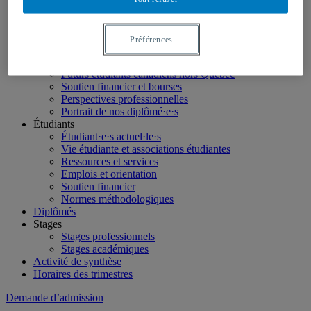
LinkedIn
Futurs étudiants
Étudier en géographie
Préférences
Nos programmes
Étudiants internationaux
Futurs étudiants canadiens hors Québec
Soutien financier et bourses
Perspectives professionnelles
Portrait de nos diplômé·e·s
Étudiants
Étudiant·e·s actuel·le·s
Vie étudiante et associations étudiantes
Ressources et services
Emplois et orientation
Soutien financier
Normes méthodologiques
Diplômés
Stages
Stages professionnels
Stages académiques
Activité de synthèse
Horaires des trimestres
Demande d’admission