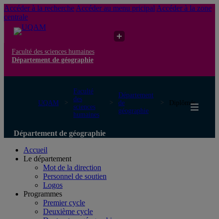
Accéder à la recherche
Accéder au menu pricipal
Accéder à la zone
centrale
Faculté des sciences humaines
Département de géographie
Faculté
Département
des
UQAM
de
Diplômés
sciences
géographie
humaines
Département de géographie
Accueil
Le département
Mot de la direction
Personnel de soutien
Logos
Programmes
Premier cycle
Deuxième cycle