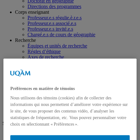
Doctorat en géographie
Directions des programmes
Corps enseignant
Professeur.e.s régulie.è.r.e.s
Professeur.e.s associé.e.s
Professeur.e.s invité.e.s
Chargé.e.s de cours de géographie
Recherche
Équipes et unités de recherche
Régles d’éthique
Axes de recherche
Publications
Mémoires et thèses
Laboratoires
Équipements de recherche
Médias
Préférences en matière de témoins
Géographie à UQAM.tv
Revue de presse
Nous utilisons des témoins (cookies) afin de collecter des
Nous joindre
informations qui nous permettent d’améliorer votre expérience sur
le site, de vous proposer des contenus vidéo, d’analyser les
statistiques de fréquentation, etc. Vous pouvez personnaliser votre
Suivez-nous
choix en sélectionnant « Préférences ».
Facebook
Instagram