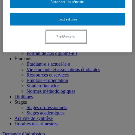
Autoriser les témoins
LinkedIn
Futurs étudiants
Tout refuser
Étudier en géographie
Nos programmes
Étudiants internationaux
Futurs étudiants canadiens hors Québec
Préférences
Soutien financier et bourses
Perspectives professionnelles
Portrait de nos diplômé·e·s
Étudiants
Étudiant·e·s actuel·le·s
Vie étudiante et associations étudiantes
Ressources et services
Emplois et orientation
Soutien financier
Normes méthodologiques
Diplômés
Stages
Stages professionnels
Stages académiques
Activité de synthèse
Horaires des trimestres
Demande d’admission