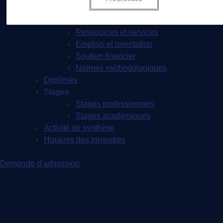
Étudiant·e·s actuel·le·s
Vie étudiante et associations étudiantes
Ressources et services
Emplois et orientation
Soutien financier
Normes méthodologiques
Diplômés
Stages
Stages professionnels
Stages académiques
Activité de synthèse
Horaires des trimestres
Demande d’admission