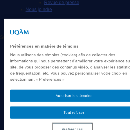
Revue de presse
Nous joindre
Suivez-nous
Facebook
Préférences en matière de témoins
Instagram
Nous utilisons des témoins (cookies) afin de collecter des
LinkedIn
informations qui nous permettent d’améliorer votre expérience su
site, de vous proposer des contenus vidéo, d’analyser les statisti
Futurs étudiants
de fréquentation, etc. Vous pouvez personnaliser votre choix en
Étudier en géographie
sélectionnant « Préférences ».
Nos programmes
Étudiants internationaux
Autoriser les témoins
Futurs étudiants canadiens hors Québec
Soutien financier et bourses
Tout refuser
Perspectives professionnelles
Portrait de nos diplômé·e·s
Étudiants
Préférences