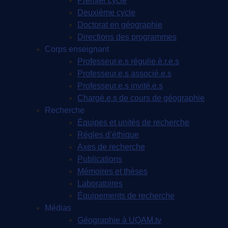
Premier cycle
Deuxième cycle
Doctorat en géographie
Directions des programmes
Corps enseignant
Professeur.e.s régulie.è.r.e.s
Professeur.e.s associé.e.s
Professeur.e.s invité.e.s
Chargé.e.s de cours de géographie
Recherche
Équipes et unités de recherche
Régles d’éthique
Axes de recherche
Publications
Mémoires et thèses
Laboratoires
Équipements de recherche
Médias
Géographie à UQAM.tv