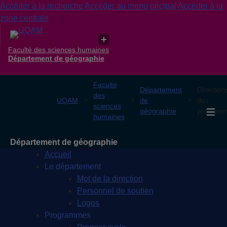
Accéder à la recherche
Accéder au menu pricipal
Accéder à la
zone centrale
Faculté des sciences humaines
Département de géographie
Faculté
Département
Direction
des
UQAM
de
des
sciences
géographie
program
humaines
Département de géographie
Accueil
Le département
Mot de la direction
Personnel de soutien
Logos
Programmes