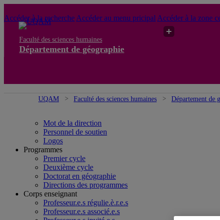
Accéder à la recherche
Accéder au menu pricipal
Accéder à la zone ce
Faculté des sciences humaines
Département de géographie
UQAM
Faculté des sciences humaines
Département de 
Mot de la direction
Personnel de soutien
Logos
Programmes
Premier cycle
Deuxième cycle
Doctorat en géographie
Directions des programmes
Corps enseignant
Professeur.e.s régulie.è.r.e.s
Professeur.e.s associé.e.s