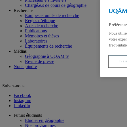
Professeur.e.s invité.e.s
Chargé.e.s de cours de géographie
Recherche
Équipes et unités de recherche
Régles d’éthique
Préférence
Axes de recherche
Publications
Nous utilis
Mémoires et thèses
votre expér
Laboratoires
fréquentati
Équipements de recherche
Médias
Géographie à UQAM.tv
Revue de presse
Préf
Nous joindre
Suivez-nous
Facebook
Instagram
LinkedIn
Futurs étudiants
Étudier en géographie
Nos programmes