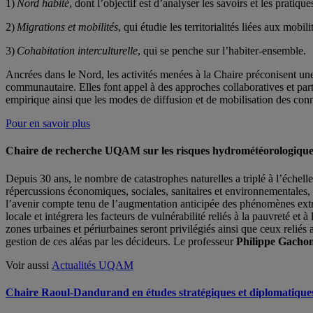
1)
Nord habité
, dont l’objectif est d’analyser les savoirs et les pratiq
2)
Migrations et mobilités
, qui étudie les territorialités liées aux mobi
3)
Cohabitation interculturelle
, qui se penche sur l’habiter-ensemble.
Ancrées dans le Nord, les activités menées à la Chaire préconisent une
communautaire. Elles font appel à des approches collaboratives et parti
empirique ainsi que les modes de diffusion et de mobilisation des conna
Pour en savoir plus
Chaire de recherche UQAM sur les risques hydrométéorologiques
Depuis 30 ans, le nombre de catastrophes naturelles a triplé à l’éch
répercussions économiques, sociales, sanitaires et environnementales,
l’avenir compte tenu de l’augmentation anticipée des phénomènes extrê
locale et intégrera les facteurs de vulnérabilité reliés à la pauvreté e
zones urbaines et périurbaines seront privilégiés ainsi que ceux reliés
gestion de ces aléas par les décideurs. Le professeur
Philippe Gacho
Voir aussi
Actualités UQAM
Chaire Raoul-Dandurand en études stratégiques et diplomatique