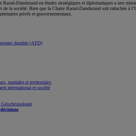
e Raoul-Dandurand en études stratégiques et diplomatiques a une mission
et de la société. Bien que la Chaire Raoul-Dandurand soit rattachée à l’
partenaires privés et gouvernementaux.
estier durable (AFD)
s, spatiales et territoriales
nt international et société
n Géochronologie
décisions