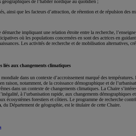
ues géographiques de l’habiter nordique au quotidien ;
lités, ainsi que les facteurs d’attraction, de rétention et de répulsion des 
 démarche impliquant une relation étroite entre la recherche, l’enseigne
cipatives où les populations concernées en sont des actrices en guidant l
issances. Les activités de recherche et de mobilisation alternatives, créa
 liés aux changements climatiques
elle mondiale dans un contexte d’accroissement marqué des températures
 en raison, notamment, de la croissance démographique et de l’urbanisat
mes dans un contexte de changements climatiques. La Chaire s’intéresse
t à l’inégalité, à l’urbanisation rapide, aux changements démographiques e
 aux écosystèmes forestiers et côtiers. Le programme de recherche contrib
n
, du Département de géographie, est le titulaire de cette Chaire.
s