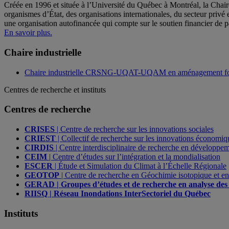
Créée en 1996 et située à l’Université du Québec à Montréal, la Chair
organismes d’État, des organisations internationales, du secteur privé 
une organisation autofinancée qui compte sur le soutien financier de 
En savoir plus.
Chaire industrielle
Chaire industrielle CRSNG-UQAT-UQAM en aménagement for
Centres de recherche et instituts
Centres de recherche
CRISES
| Centre de recherche sur les innovations sociales
CRIEST
| Collectif de recherche sur les innovations économique
CIRDIS
| Centre interdisciplinaire de recherche en développeme
CEIM
| Centre d’études sur l’intégration et la mondialisation
ESCER
| Étude et Simulation du Climat à l’Échelle Régionale
GEOTOP
| Centre de recherche en Géochimie isotopique et e
GERAD | Groupes d’études et de recherche en analyse des 
RIISQ | Réseau Inondations InterSectoriel du Québec
Instituts