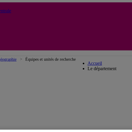
ntrale
Département de g
géographie
Équipes et unités de recherche
Accueil
Le département