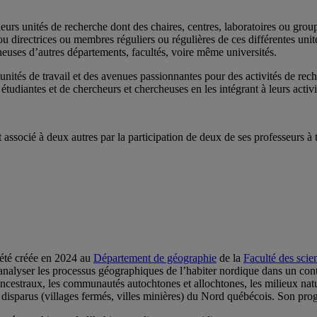
rs unités de recherche dont des chaires, centres, laboratoires ou group
 directrices ou membres réguliers ou régulières de ces différentes unités
heuses d’autres départements, facultés, voire même universités.
tunités de travail et des avenues passionnantes pour des activités de re
 étudiantes et de chercheurs et chercheuses en les intégrant à leurs activ
ssocié à deux autres par la participation de deux de ses professeurs à 
été créée en 2024 au
Département de géographie
de la
Faculté des sci
nalyser les processus géographiques de l’habiter nordique dans un context
 ancestraux, les communautés autochtones et allochtones, les milieux nature
s disparus (villages fermés, villes minières) du Nord québécois. Son pr