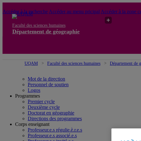
Accéder à la recherche
Accéder au menu pricipal
Accéder à la zone ce
Faculté des sciences humaines
Département de géographie
UQAM
Faculté des sciences humaines
Département de 
Mot de la direction
Personnel de soutien
Logos
Programmes
Premier cycle
Deuxième cycle
Doctorat en géographie
Directions des programmes
Corps enseignant
Professeur.e.s régulie.è.r.e.s
Professeur.e.s associé.e.s