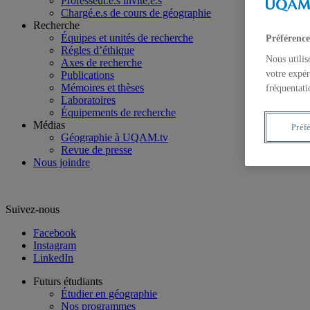
Professeur.e.s invité.e.s
Chargé.e.s de cours de géographie
Recherche
Équipes et unités de recherche
Préférence
Régles d’éthique
Nous utilis
Axes de recherche
votre expér
Publications
Mémoires et thèses
fréquentati
Laboratoires
Équipements de recherche
Médias
Préf
Géographie à UQAM.tv
Revue de presse
Nous joindre
Suivez-nous
Facebook
Instagram
LinkedIn
Futurs étudiants
Étudier en géographie
Nos programmes