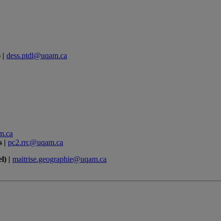
 |
dess.ptdl@uqam.ca
m.ca
s |
pc2.rrc@uqam.ca
l) |
maitrise.geographie@uqam.ca