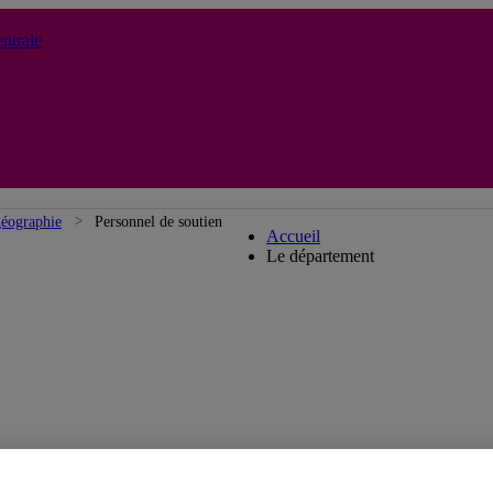
ntrale
Département de géograph
géographie
Personnel de soutien
Accueil
Le département