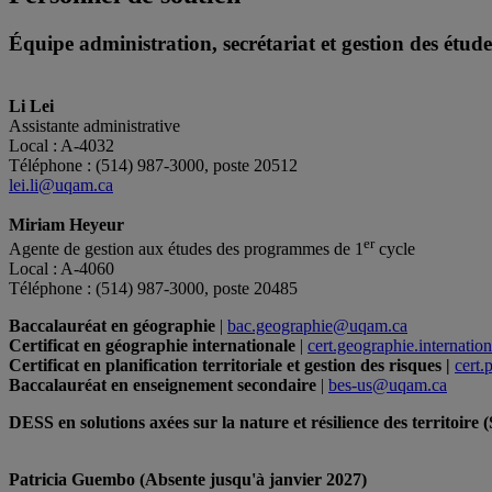
Équipe administration, secrétariat et gestion des étude
Li Lei
Assistante administrative
Local : A-4032
Téléphone : (514) 987-3000, poste 20512
lei.li@uqam.ca
Miriam Heyeur
er
Agente de gestion aux études des programmes de 1
cycle
Local : A-4060
Téléphone : (514) 987-3000, poste 20485
Baccalauréat en géographie
|
bac.geographie@uqam.ca
Certificat en géographie internationale
|
cert.geographie.internati
Certificat en planification territoriale et gestion des risques |
cert
Baccalauréat en enseignement secondaire
|
bes-us@uqam.ca
DESS en solutions axées sur la nature et résilience des territoire
Patricia Guembo (Absente jusqu'à janvier 2027)