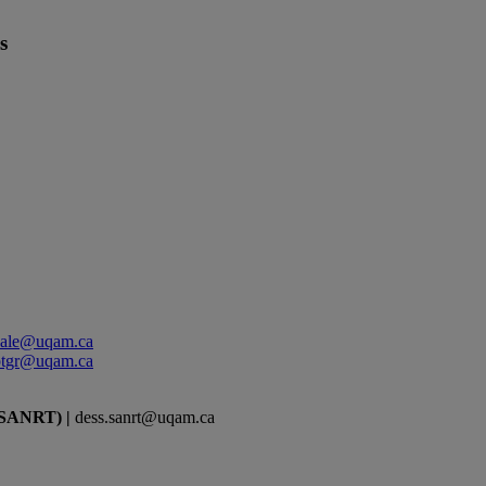
s
onale@uqam.ca
.ptgr@uqam.ca
 (SANRT) |
dess.sanrt@uqam.ca