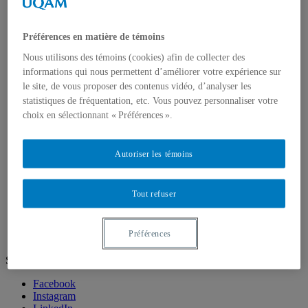
Directions des programmes
Corps enseignant
Professeur.e.s régulie.è.r.e.s
Préférences en matière de témoins
Professeur.e.s associé.e.s
Professeur.e.s invité.e.s
Nous utilisons des témoins (cookies) afin de collecter des
Chargé.e.s de cours de géographie
informations qui nous permettent d’améliorer votre expérience sur
Recherche
le site, de vous proposer des contenus vidéo, d’analyser les
Équipes et unités de recherche
statistiques de fréquentation, etc. Vous pouvez personnaliser votre
Régles d’éthique
Axes de recherche
choix en sélectionnant « Préférences ».
Publications
Mémoires et thèses
Laboratoires
Autoriser les témoins
Équipements de recherche
Médias
Géographie à UQAM.tv
Tout refuser
Revue de presse
Nous joindre
Préférences
Suivez-nous
Facebook
Instagram