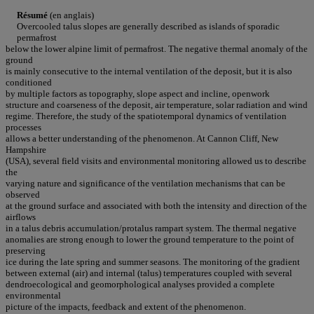
Résumé
(en anglais)
Overcooled talus slopes are generally described as islands of sporadic
permafrost
below the lower alpine limit of permafrost. The negative thermal anomaly of the
ground
is mainly consecutive to the internal ventilation of the deposit, but it is also
conditioned
by multiple factors as topography, slope aspect and incline, openwork
structure and coarseness of the deposit, air temperature, solar radiation and wind
regime. Therefore, the study of the spatiotemporal dynamics of ventilation
processes
allows a better understanding of the phenomenon. At Cannon Cliff, New
Hampshire
(USA), several field visits and environmental monitoring allowed us to describe
the
varying nature and significance of the ventilation mechanisms that can be
observed
at the ground surface and associated with both the intensity and direction of the
airflows
in a talus debris accumulation/protalus rampart system. The thermal negative
anomalies are strong enough to lower the ground temperature to the point of
preserving
ice during the late spring and summer seasons. The monitoring of the gradient
between external (air) and internal (talus) temperatures coupled with several
dendroecological and geomorphological analyses provided a complete
environmental
picture of the impacts, feedback and extent of the phenomenon.