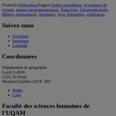
Posted in
Publications
Tagged
Article scientifique
,
dynamique de
versant
,
empact environnementaux
,
États-Unis
,
Géomorphologie
,
Milieux montagnards
,
Montagne
,
New Hampshire
,
publication
Suivez-nous
Facebook
Instagram
LinkedIn
Coordonnées
Département de géographie
Local A-4030
1255, St-Denis
Montréal (Québec) H2X 3R9
Bottin
Carte
Faculté des sciences humaines de
l’UQAM