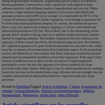
strong biogeomorphic feedbacks. Engineering species (Thuya occidentalis,
Betula papyrifera, Cornus sericea, Salix caprea) are well adapted to high
sediment mobility with different modes of reproduction and survival. White
cedar has a high sediment trapping capacity (>22 m3 per individual) and
generates a micro-relief of 80 cm on average. It is responsible for 99 % of the
volume of sediment trapped by shrub vegetation, even though it represents 44
% of the total shrub population sampled. In contrast, the hardwoods species
have a very low capacity for sediment trapping (<1 m3 per individual) and
micro-relief generation (>20 cm). This is likely due to the morphology of the
growth which, despite a strong capacity to produce stump rejections, remains
limited in trapping sediment. The shrubby vegetation directly influences the
trajectory of frost-coated clast flows, the dominant slope process. Nevertheless,
the vegetation appears to be quite resilient and stable on a decadal scale, where
even the occurrence of extreme debris flows had little impact. In the downslope
section, the debris flows, frost-coated clast flows, and snow avalanches present
original and circumstantial modalities of tree-line regression. If the upper slope
remains of sufficient size to allow for the occurrence of high-magnitude
geomorphic events, the tree line appears to be driven primarily by slope
processes rather than climate. Although it may be surprising that recent warming
lowers the tree line on the studied talus slope, this provides new insight into the
complex and non-linear relationships between vegetation and talus slope
processes.
Posted in
Babillard
Tagged
Article scietifique
,
Climat
,
dynamique de
versant
,
Géomorphologie
,
Impacts environnementaux
,
Milieux
montagnards
,
Montagne
,
publication
,
talus d'éboulis
Article scientifique sur les nouvelles