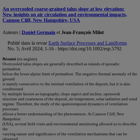
An overcooled coarse-grained talus slope at low elevation:
New insights on air circulation and environmental impacts,
Cannon Cliff, New Hampshire, USA
Auteurs |
Daniel Germain
et
Jean-François Milot
Publié dans la revue
Earth Surface Processes and Landforms
No. 5; Avril 2024; 1-16 - https://doi.org/10.1002/esp.5792
Résumé
(en anglais)
Overcooled talus slopes are generally described as islands of sporadic
permafrost
below the lower alpine limit of permafrost. The negative thermal anomaly of the
ground
is mainly consecutive to the internal ventilation of the deposit, but it is also
conditioned
by multiple factors as topography, slope aspect and incline, openwork
structure and coarseness of the deposit, air temperature, solar radiation and wind
regime. Therefore, the study of the spatiotemporal dynamics of ventilation
processes
allows a better understanding of the phenomenon. At Cannon Cliff, New
Hampshire
(USA), several field visits and environmental monitoring allowed us to describe
the
varying nature and significance of the ventilation mechanisms that can be
observed