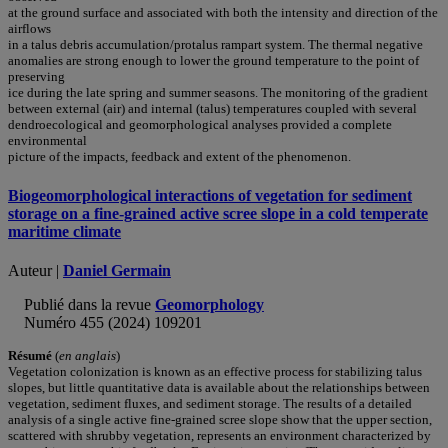
at the ground surface and associated with both the intensity and direction of the
airflows
in a talus debris accumulation/protalus rampart system. The thermal negative
anomalies are strong enough to lower the ground temperature to the point of
preserving
ice during the late spring and summer seasons. The monitoring of the gradient
between external (air) and internal (talus) temperatures coupled with several
dendroecological and geomorphological analyses provided a complete
environmental
picture of the impacts, feedback and extent of the phenomenon.
Biogeomorphological interactions of vegetation for sediment
storage on a fine-grained active scree slope in a cold temperate
maritime climate
Auteur |
Daniel Germain
Publié dans la revue
Geomorphology
Numéro 455 (2024) 109201
Résumé
(
en anglais
)
Vegetation colonization is known as an effective process for stabilizing talus
slopes, but little quantitative data is available about the relationships between
vegetation, sediment fluxes, and sediment storage. The results of a detailed
analysis of a single active fine-grained scree slope show that the upper section,
scattered with shrubby vegetation, represents an environment characterized by