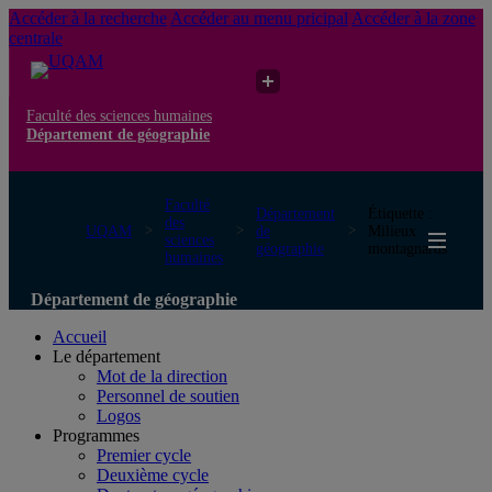
Accéder à la recherche
Accéder au menu pricipal
Accéder à la zone
centrale
Faculté des sciences humaines
Département de géographie
Faculté
Département
Étiquette :
des
UQAM
de
Milieux
sciences
géographie
montagnards
humaines
Département de géographie
Accueil
Le département
Mot de la direction
Personnel de soutien
Logos
Programmes
Premier cycle
Deuxième cycle