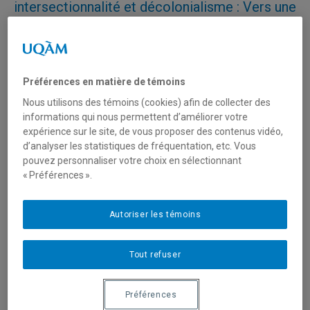
intersectionnalité et décolonialisme : Vers une
géographie de l'émancipation?
AUTEURES
Lama Boustani
| étudiante au doctorat, Géographie UQAM
Préférences en matière de témoins
Anne Latendresse
| professeure, Géographie UQAM
Patricia Martin
| étudiante, Géographie UQAM
Nous utilisons des témoins (cookies) afin de collecter des
informations qui nous permettent d’améliorer votre
expérience sur le site, de vous proposer des contenus vidéo,
Revue
Géographies canadiennes
| publié le 19 mars
d’analyser les statistiques de fréquentation, etc. Vous
2024
pouvez personnaliser votre choix en sélectionnant
https://doi.org/10.1111/cag.12913
« Préférences ».
Résumé
Autoriser les témoins
Apparue
au milieu
des
Tout refuser
années
1980, la
Préférences