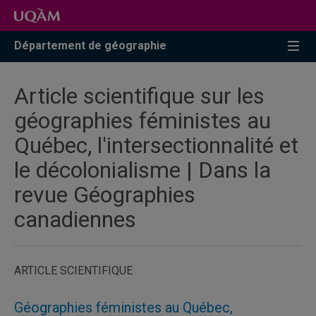
Accéder
Accéder
Accéder
à
au
à
la
menu
la
Département de géographie
recherche
pricipal
zone
centrale
Article scientifique sur les
géographies féministes au
Québec, l'intersectionnalité et
le décolonialisme | Dans la
revue Géographies
canadiennes
ARTICLE SCIENTIFIQUE
Géographies féministes au Québec,