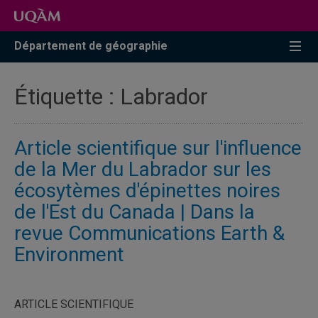
Accéder
Accéder
Accéder
à
au
à
la
menu
la
Département de géographie
recherche
pricipal
zone
centrale
Étiquette :
Labrador
Article scientifique sur l'influence
de la Mer du Labrador sur les
écosytèmes d'épinettes noires
de l'Est du Canada | Dans la
revue Communications Earth &
Environment
ARTICLE SCIENTIFIQUE