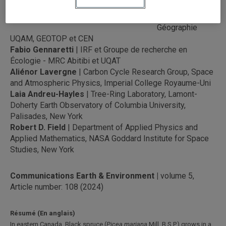
Hermoso de
Mendoza
|
Géographie
UQAM, GEOTOP et CEN
Fabio Gennaretti
| IRF et Groupe de recherche en
Écologie - MRC Abitibi et UQAT
Aliénor Lavergne
| Carbon Cycle Research Group, Space
and Atmospheric Physics, Imperial College Royaume-Uni
Laia Andreu-Hayles
| Tree-Ring Laboratory, Lamont-
Doherty Earth Observatory of Columbia University,
Palisades, New York
Robert D. Field
| Department of Applied Physics and
Applied Mathematics, NASA Goddard Institute for Space
Studies, New York
Communications Earth & Environment |
volume 5,
Article number: 108 (2024)
Résumé (En anglais)
In eastern Canada, Black spruce (
Picea mariana
Mill. B.S.P.) grows in a