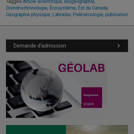
Tagged
Article scientifique
,
Biogéographie
,
Drendrochronologie
,
Écosystème
,
Est du Canada
,
Géographie physique
,
Labrador
,
Paléoécologie
,
publication
Demande d’admission