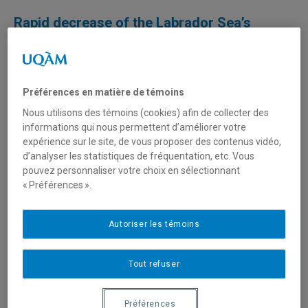
Rapid decrease of the Labrador Sea’s
influence on black spruce ecosystems with
distance inland
AUTEUR.E.S
Préférences en matière de témoins
Julien Larose
|
Nous utilisons des témoins (cookies) afin de collecter des
Géographie
informations qui nous permettent d’améliorer votre
UQAM, GEOTOP
expérience sur le site, de vous proposer des contenus vidéo,
et CEN
d’analyser les statistiques de fréquentation, etc. Vous
Étienne
pouvez personnaliser votre choix en sélectionnant
Boucher
|
« Préférences ».
Géographie
UQAM, GEOTOP
et CEN
Autoriser les témoins
Anne de Vernal
| Sciences de la
Tout refuser
Terre UQAM,
GEOTOP et CEN
Ignacio
Préférences