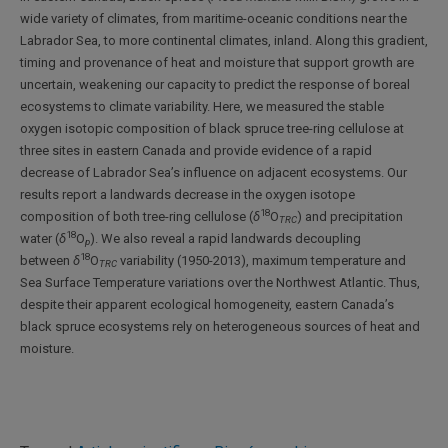
wide variety of climates, from maritime-oceanic conditions near the
Labrador Sea, to more continental climates, inland. Along this gradient,
timing and provenance of heat and moisture that support growth are
uncertain, weakening our capacity to predict the response of boreal
ecosystems to climate variability. Here, we measured the stable
oxygen isotopic composition of black spruce tree-ring cellulose at
three sites in eastern Canada and provide evidence of a rapid
decrease of Labrador Sea’s influence on adjacent ecosystems. Our
results report a landwards decrease in the oxygen isotope
18
composition of both tree-ring cellulose (
δ
O
) and precipitation
TRC
18
water (
δ
O
). We also reveal a rapid landwards decoupling
p
18
between
δ
O
variability (1950-2013), maximum temperature and
TRC
Sea Surface Temperature variations over the Northwest Atlantic. Thus,
despite their apparent ecological homogeneity, eastern Canada’s
black spruce ecosystems rely on heterogeneous sources of heat and
moisture.