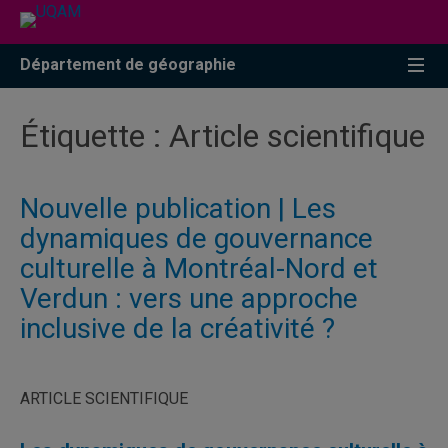
Accéder
Accéder
Accéder
à
au
à
la
menu
la
Département de géographie
recherche
pricipal
zone
centrale
Étiquette :
Article scientifique
Nouvelle publication | Les
dynamiques de gouvernance
culturelle à Montréal-Nord et
Verdun : vers une approche
inclusive de la créativité ?
ARTICLE SCIENTIFIQUE