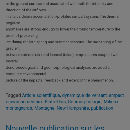
at the ground surface and associated with both the intensity and
direction of the airflows
in a talus debris accumulation/protalus rampart system. The thermal
negative
anomalies are strong enough to lower the ground temperature to the
point of preserving
ice during the late spring and summer seasons. The monitoring of the
gradient
between external (air) and internal (talus) temperatures coupled with
several
dendroecological and geomorphological analyses provided a
complete environmental
picture of the impacts, feedback and extent of the phenomenon.
Tagged
Article scientifique
,
dynamique de versant
,
empact
environnementaux
,
États-Unis
,
Géomorphologie
,
Milieux
montagnards
,
Montagne
,
New Hampshire
,
publication
Nouvelle publication sur les