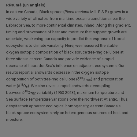
Résumé (En anglais)
In eastern Canada, Black spruce (
Picea mariana
Mill. B.S.P.) grows in a
wide variety of climates, from maritime-oceanic conditions near the
Labrador Sea, to more continental climates, inland. Along this gradient,
timing and provenance of heat and moisture that support growth are
uncertain, weakening our capacity to predict the response of boreal
ecosystems to climate variability. Here, we measured the stable
oxygen isotopic composition of black spruce tree-ring cellulose at
three sites in eastern Canada and provide evidence of a rapid
decrease of Labrador Sea’s influence on adjacent ecosystems. Our
results report a landwards decrease in the oxygen isotope
18
composition of both tree-ring cellulose (
δ
O
) and precipitation
TRC
18
water (
δ
O
). We also reveal a rapid landwards decoupling
p
18
between
δ
O
variability (1950-2013), maximum temperature and
TRC
Sea Surface Temperature variations over the Northwest Atlantic. Thus,
despite their apparent ecological homogeneity, eastern Canada’s
black spruce ecosystems rely on heterogeneous sources of heat and
moisture.