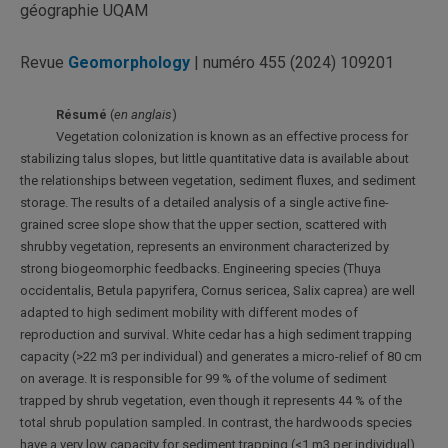
géographie UQAM
Revue
Geomorphology
| numéro 455 (2024) 109201
Résumé
(
en anglais
)
Vegetation colonization is known as an effective process for
stabilizing talus slopes, but little quantitative data is available about
the relationships between vegetation, sediment fluxes, and sediment
storage. The results of a detailed analysis of a single active fine-
grained scree slope show that the upper section, scattered with
shrubby vegetation, represents an environment characterized by
strong biogeomorphic feedbacks. Engineering species (Thuya
occidentalis, Betula papyrifera, Cornus sericea, Salix caprea) are well
adapted to high sediment mobility with different modes of
reproduction and survival. White cedar has a high sediment trapping
capacity (>22 m3 per individual) and generates a micro-relief of 80 cm
on average. It is responsible for 99 % of the volume of sediment
trapped by shrub vegetation, even though it represents 44 % of the
total shrub population sampled. In contrast, the hardwoods species
have a very low capacity for sediment trapping (<1 m3 per individual)