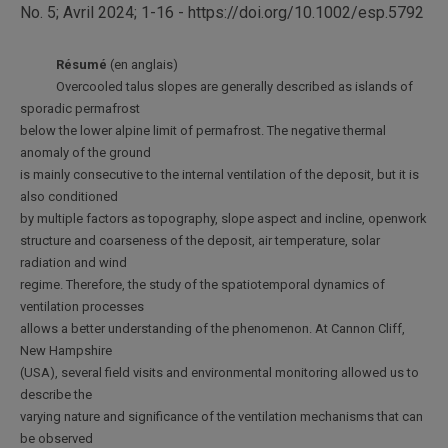
No. 5; Avril 2024; 1-16 - https://doi.org/10.1002/esp.5792
Résumé
(en anglais)
Overcooled talus slopes are generally described as islands of
sporadic permafrost
below the lower alpine limit of permafrost. The negative thermal
anomaly of the ground
is mainly consecutive to the internal ventilation of the deposit, but it is
also conditioned
by multiple factors as topography, slope aspect and incline, openwork
structure and coarseness of the deposit, air temperature, solar
radiation and wind
regime. Therefore, the study of the spatiotemporal dynamics of
ventilation processes
allows a better understanding of the phenomenon. At Cannon Cliff,
New Hampshire
(USA), several field visits and environmental monitoring allowed us to
describe the
varying nature and significance of the ventilation mechanisms that can
be observed