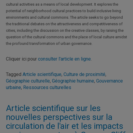
cultural activities as a means of local development. It explores the
potential of neighborhood cultural practices to build inclusive living
environments and cultural commons. The article seeks to go beyond
the traditional debates on the attractiveness and competitiveness of
cities, including the discussion on the creative classes, by raising the
question of the cultural commons and the place of local culture amidst
the profound transformation of urban governance.
Cliquer ici pour
consulter l'article en ligne
.
Tagged
Article scientifique
,
Culture de proximité
,
Géographie culturelle
,
Géographie humaine
,
Gouvernance
urbaine
,
Ressources culturelles
Article scientifique sur les
nouvelles perspectives sur la
circulation de l'air et les impacts