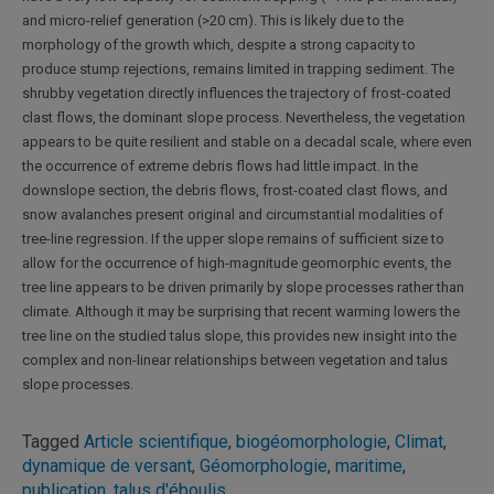
and micro-relief generation (>20 cm). This is likely due to the
morphology of the growth which, despite a strong capacity to
produce stump rejections, remains limited in trapping sediment. The
shrubby vegetation directly influences the trajectory of frost-coated
clast flows, the dominant slope process. Nevertheless, the vegetation
appears to be quite resilient and stable on a decadal scale, where even
the occurrence of extreme debris flows had little impact. In the
downslope section, the debris flows, frost-coated clast flows, and
snow avalanches present original and circumstantial modalities of
tree-line regression. If the upper slope remains of sufficient size to
allow for the occurrence of high-magnitude geomorphic events, the
tree line appears to be driven primarily by slope processes rather than
climate. Although it may be surprising that recent warming lowers the
tree line on the studied talus slope, this provides new insight into the
complex and non-linear relationships between vegetation and talus
slope processes.
Tagged
Article scientifique
,
biogéomorphologie
,
Climat
,
dynamique de versant
,
Géomorphologie
,
maritime
,
publication
,
talus d'éboulis