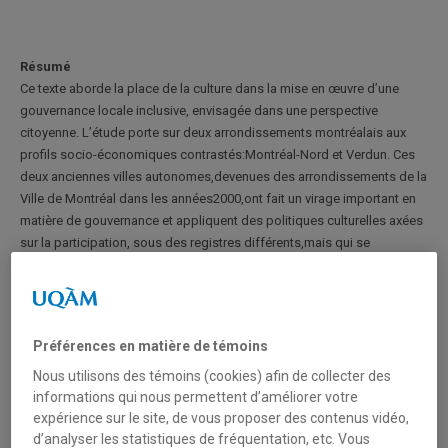
Résumé
Ce texte aborde la place de la culture dans la mise en œuvre d’une
gouvernance locale inclusive, envisagée dans une perspective
citoyenne. L’étude porte sur deux arrondissements montréalais aux
profils socio-économiques contrastés:Montréal-Nord et Verdun. Ces
deux anciennes villes autonomes,devenues des arrondissements de la
Ville de Montréal dans les années2000,ont fait un virage important en
matière de gouvernance et appliquent des politiques culturelles axées
sur la participation, sous des registres différents,mais qui se
rejoignent. Malgré leurs différences marquées, ces deux cas révèlent
des approches de la créativité et de la culture visant à créer des milieux
socialement équitables. Les exemples étudiés ouvrent vers une
approche culturelle centrée sur le mieux-être citoyen et la justice
Préférences en matière de témoins
sociale.
Nous utilisons des témoins (cookies) afin de collecter des
informations qui nous permettent d’améliorer votre
Cliquer ici pour
accéder à l'article en ligne
.
expérience sur le site, de vous proposer des contenus vidéo,
d’analyser les statistiques de fréquentation, etc. Vous