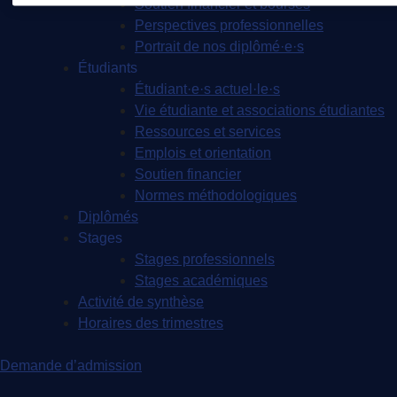
Soutien financier et bourses
Perspectives professionnelles
Portrait de nos diplômé·e·s
Étudiants
Étudiant·e·s actuel·le·s
Vie étudiante et associations étudiantes
Ressources et services
Emplois et orientation
Soutien financier
Normes méthodologiques
Diplômés
Stages
Stages professionnels
Stages académiques
Activité de synthèse
Horaires des trimestres
Demande d’admission