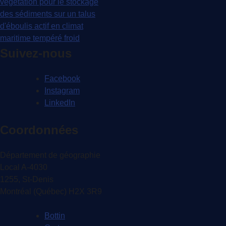
l'article
végétation pour le stockage
des sédiments sur un talus
d'éboulis actif en climat
maritime tempéré froid
Suivez-nous
Facebook
Instagram
LinkedIn
Coordonnées
Département de géographie
Local A-4030
1255, St-Denis
Montréal (Québec) H2X 3R9
Bottin