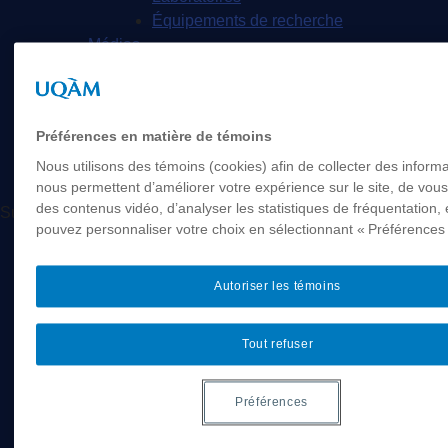
Équipements de recherche
Médias
Géographie à UQAM.tv
Revue de presse
Nous joindre
Préférences en matière de témoins
Nous utilisons des témoins (cookies) afin de collecter des informa
nous permettent d’améliorer votre expérience sur le site, de vou
des contenus vidéo, d’analyser les statistiques de fréquentation, 
Suivez-nous
pouvez personnaliser votre choix en sélectionnant « Préférences 
Facebook
Instagram
LinkedIn
Autoriser les témoins
Futurs étudiants
Tout refuser
Étudier en géographie
Nos programmes
Préférences
Étudiants internationaux
Futurs étudiants canadiens hors Québec