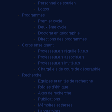
Personnel de soutien
Logos
Programmes
Premier cycle
Deuxième cycle
Doctorat en géographie
Directions des programmes
Corps enseignant
Professeur.e.s régulie.è.r.e.s
Professeur.e.s associé.e.s
Professeur.e.s invité.e.s
Chargé.e.s de cours de géographie
Recherche
Équipes et unités de recherche
Régles d’éthique
Axes de recherche
Publications
Mémoires et thèses
Laboratoires