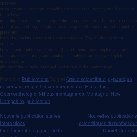
observed
at the ground surface and associated with both the intensity and direction of
the airflows
in a talus debris accumulation/protalus rampart system. The thermal negative
anomalies are strong enough to lower the ground temperature to the point of
preserving
ice during the late spring and summer seasons. The monitoring of the
gradient
between external (air) and internal (talus) temperatures coupled with several
dendroecological and geomorphological analyses provided a complete
environmental
picture of the impacts, feedback and extent of the phenomenon.
Posted in
Publications
Tagged
Article scientifique
,
dynamique
de versant
,
empact environnementaux
,
États-Unis
,
Géomorphologie
,
Milieux montagnards
,
Montagne
,
New
Hampshire
,
publication
Navigation
Nouvelle publication sur les
Nouvelles publications
interactions
scientifiques du professeur
de
biogéomorphologiques de la
Daniel Germain