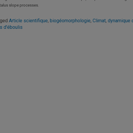
talus slope processes.
gged
Article scientifique
,
biogéomorphologie
,
Climat
,
dynamique d
us d'éboulis