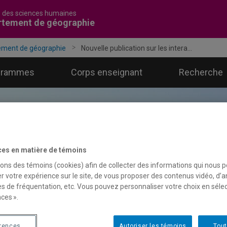
é des sciences humaines
rtement de géographie
ement de géographie
Nouvelle publication sur les intera...
grammes
Corps enseignant
Recherche
ces en matière de témoins
sons des témoins (cookies) afin de collecter des informations qui nous 
r votre expérience sur le site, de vous proposer des contenus vidéo, d’a
es de fréquentation, etc. Vous pouvez personnaliser votre choix en séle
ces ».
érences
Autoriser les témoins
Tout