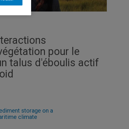
nteractions
égétation pour le
 talus d'éboulis actif
oid
sediment storage on a
aritime climate