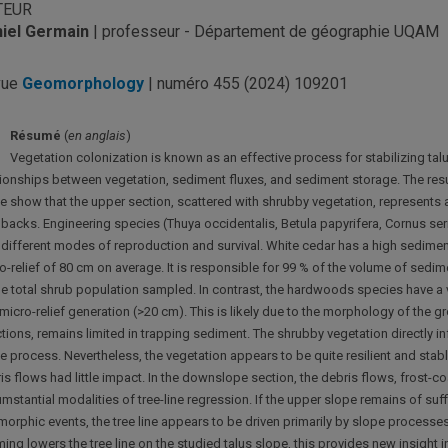
TEUR
iel Germain
| professeur - Département de géographie UQAM
vue
Geomorphology
| numéro 455 (2024) 109201
Résumé
(
en anglais
)
Vegetation colonization is known as an effective process for stabilizing talus 
tionships between vegetation, sediment fluxes, and sediment storage. The result
e show that the upper section, scattered with shrubby vegetation, represent
backs. Engineering species (Thuya occidentalis, Betula papyrifera, Cornus seri
 different modes of reproduction and survival. White cedar has a high sedimen
o-relief of 80 cm on average. It is responsible for 99 % of the volume of sedi
he total shrub population sampled. In contrast, the hardwoods species have a 
micro-relief generation (>20 cm). This is likely due to the morphology of the
ctions, remains limited in trapping sediment. The shrubby vegetation directly i
e process. Nevertheless, the vegetation appears to be quite resilient and sta
is flows had little impact. In the downslope section, the debris flows, frost-
umstantial modalities of tree-line regression. If the upper slope remains of suf
orphic events, the tree line appears to be driven primarily by slope processes 
ing lowers the tree line on the studied talus slope, this provides new insight