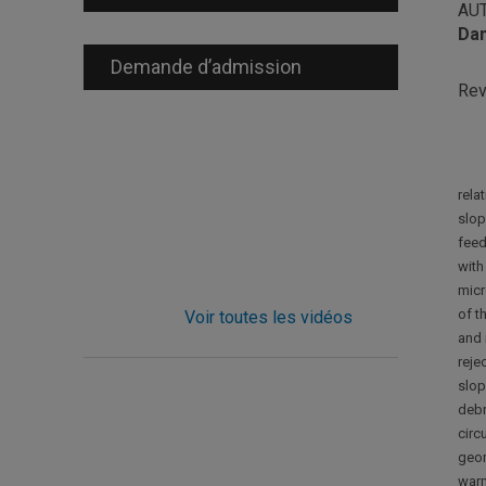
AU
Dan
Demande d’admission
Re
rela
slop
feed
with
micr
of t
Voir toutes les vidéos
and 
reje
slop
debr
circ
geom
warm