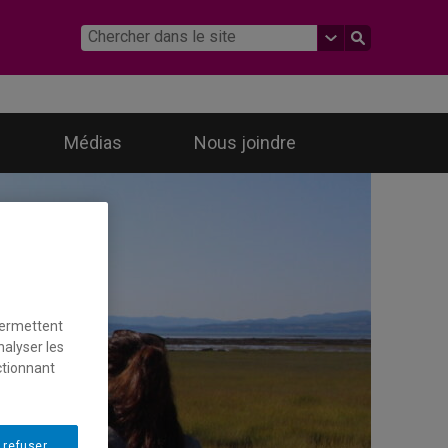
Médias
Nous joindre
permettent
nalyser les
ctionnant
 refuser