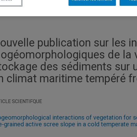
ouvelle publication sur les i
iogéomorphologiques de la v
tockage des sédiments sur un
n climat maritime tempéré fr
ICLE SCIENTIFQUE
ogeomorphological interactions of vegetation for 
ne-grained active scree slope in a cold temperate m