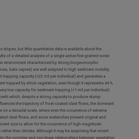
slopes, but little quantitative data is available about the
s of a detailed analysis of a single active fine-grained scree
s an environment characterized by strong biogeomorphic
cea, Salix caprea) are well adapted to high sediment mobility
t trapping capacity (>22 m3 per individual) and generates a
ment trapped by shrub vegetation, even though it represents 44 %
very low capacity for sediment trapping (<1 m3 per individual)
 growth which, despite a strong capacity to produce stump
nfluences the trajectory of frost-coated clast flows, the dominant
ble on a decadal scale, where even the occurrence of extreme
coated clast flows, and snow avalanches present original and
ficient size to allow for the occurrence of high-magnitude
rather than climate. Although it may be surprising that recent
 into the complex and non-linear relationships between vegetation