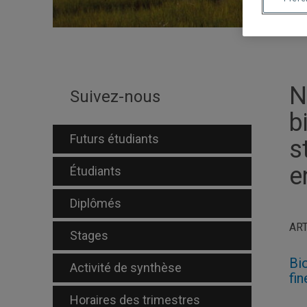
N
Suivez-nous
b
Futurs étudiants
s
e
Étudiants
Diplômés
ART
Stages
Bi
Activité de synthèse
fi
Horaires des trimestres