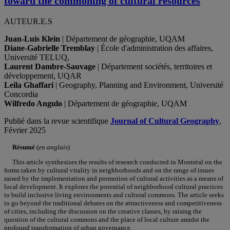
toward the commoning of cultural resources
AUTEUR.E.S
Juan-Luis Klein
| Département de géographie, UQAM
Diane-Gabrielle Tremblay
| École d'administration des affaires,
Université TELUQ,
Laurent Dambre-Sauvage
| Département sociétés, territoires et
développement, UQAR
Leila Ghaffari
| Geography, Planning and Environment, Université
Concordia
Wilfredo Angulo
| Département de géographie, UQAM
Publié dans la revue scientifique
Journal of Cultural Geography
,
Février 2025
Résumé
(
en anglais
)
This article synthesizes the results of research conducted in Montréal on the
forms taken by cultural vitality in neighborhoods and on the range of issues
raised by the implementation and promotion of cultural activities as a means of
local development. It explores the potential of neighborhood cultural practices
to build inclusive living environments and cultural commons. The article seeks
to go beyond the traditional debates on the attractiveness and competitiveness
of cities, including the discussion on the creative classes, by raising the
question of the cultural commons and the place of local culture amidst the
profound transformation of urban governance.