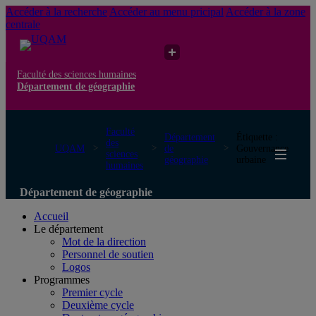
Accéder à la recherche
Accéder au menu pricipal
Accéder à la zone
centrale
Faculté des sciences humaines
Département de géographie
Faculté
Département
Étiquette :
des
UQAM
de
Gouvernance
sciences
géographie
urbaine
humaines
Département de géographie
Accueil
Le département
Mot de la direction
Personnel de soutien
Logos
Programmes
Premier cycle
Deuxième cycle