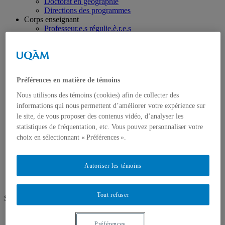
Doctorat en géographie
Directions des programmes
Corps enseignant
Professeur.e.s régulie.è.r.e.s
Professeur.e.s associé.e.s
Professeur.e.s invité.e.s
Chargé.e.s de cours de géographie
Recherche
Équipes et unités de recherche
Préférences en matière de témoins
Régles d’éthique
Axes de recherche
Nous utilisons des témoins (cookies) afin de collecter des
Publications
informations qui nous permettent d’améliorer votre expérience sur
Mémoires et thèses
le site, de vous proposer des contenus vidéo, d’analyser les
Laboratoires
statistiques de fréquentation, etc. Vous pouvez personnaliser votre
Équipements de recherche
Médias
choix en sélectionnant « Préférences ».
Géographie à UQAM.tv
Revue de presse
Nous joindre
Autoriser les témoins
Tout refuser
Suivez-nous
Facebook
Instagram
Préférences