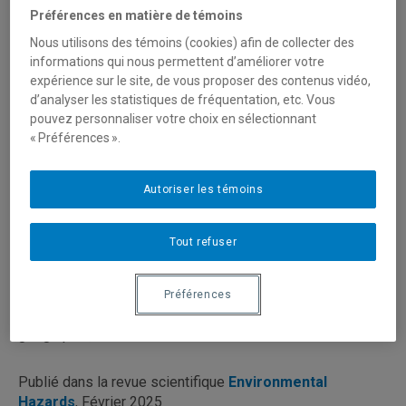
Préférences en matière de témoins
ARTICLE SCIENTIFIQUE
Nous utilisons des témoins (cookies) afin de collecter des
informations qui nous permettent d’améliorer votre
expérience sur le site, de vous proposer des contenus vidéo,
Four core principles to reconcile
d’analyser les statistiques de fréquentation, etc. Vous
sociocultural conditions and disaster risk
pouvez personnaliser votre choix en sélectionnant
reduction in pursuit of community resilience
« Préférences ».
AUTEUR.E.S
Autoriser les témoins
Marie-Hélène Graveline
| Doctorante, Institut des
sciences de l'environnement, UQAM
Daniel Germain
| Professeur, Département de
Tout refuser
géographie, UQAM
Ursule Boyer-Vilmaire
| Chargée de cours, Département
de géographie, UQAM
Préférences
Laurie Guimond
| Professeure, Département de
géographie, UQAM
Publié dans la revue scientifique
Environmental
Hazards
, Février 2025