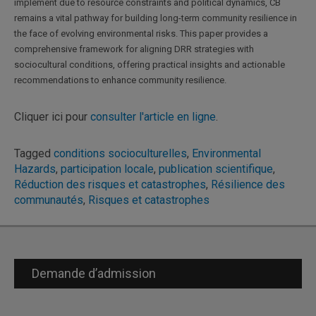
implement due to resource constraints and political dynamics, CB
remains a vital pathway for building long-term community resilience in
the face of evolving environmental risks. This paper provides a
comprehensive framework for aligning DRR strategies with
sociocultural conditions, offering practical insights and actionable
recommendations to enhance community resilience.
Cliquer ici pour
consulter l'article en ligne
.
Tagged
conditions socioculturelles
,
Environmental
Hazards
,
participation locale
,
publication scientifique
,
Réduction des risques et catastrophes
,
Résilience des
communautés
,
Risques et catastrophes
Demande d’admission