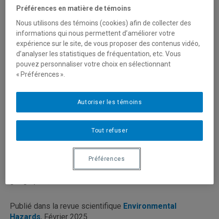
Préférences en matière de témoins
ARTICLE SCIENTIFIQUE
Nous utilisons des témoins (cookies) afin de collecter des
informations qui nous permettent d’améliorer votre
expérience sur le site, de vous proposer des contenus vidéo,
Four core principles to reconcile
d’analyser les statistiques de fréquentation, etc. Vous
sociocultural conditions and disaster risk
pouvez personnaliser votre choix en sélectionnant
reduction in pursuit of community resilience
« Préférences ».
AUTEUR.E.S
Autoriser les témoins
Marie-Hélène Graveline
| Doctorante, Institut des
sciences de l'environnement, UQAM
Daniel Germain
| Professeur, Département de
Tout refuser
géographie, UQAM
Ursule Boyer-Vilmaire
| Chargée de cours, Département
de géographie, UQAM
Préférences
Laurie Guimond
| Professeure, Département de
géographie, UQAM
Publié dans la revue scientifique
Environmental
Hazards
, Février 2025