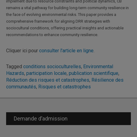
implement due to resource constraints and political dynamics, CB
remains a vital pathway for building long-term community resilience in
the face of evolving environmental risks. This paper provides a
comprehensive framework for aligning DRR strategies with
sociocultural conditions, offering practical insights and actionable
recommendations to enhance community resilience.
Cliquer ici pour
consulter l'article en ligne
.
Tagged
conditions socioculturelles
,
Environmental
Hazards
,
participation locale
,
publication scientifique
,
Réduction des risques et catastrophes
,
Résilience des
communautés
,
Risques et catastrophes
Demande d’admission