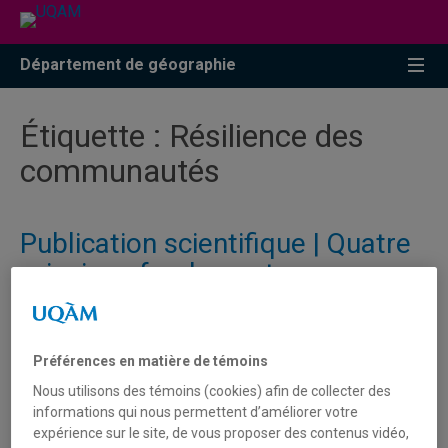
Accéder
Accéder
Accéder
à
au
à
la
menu
la
Département de géographie
recherche
pricipal
zone
centrale
Étiquette :
Résilience des
communautés
Publication scientifique | Quatre
principes fondamentaux pour
concilier les conditions
socioculturelles et la réduction
des risques de catastrophe en
Préférences en matière de témoins
vue d'assurer la résilience des
Nous utilisons des témoins (cookies) afin de collecter des
informations qui nous permettent d’améliorer votre
communautés
expérience sur le site, de vous proposer des contenus vidéo,