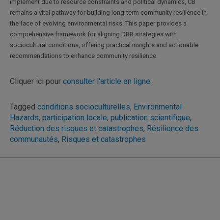
implement due to resource constraints and political dynamics, CB
remains a vital pathway for building long-term community resilience in
the face of evolving environmental risks. This paper provides a
comprehensive framework for aligning DRR strategies with
sociocultural conditions, offering practical insights and actionable
recommendations to enhance community resilience.
Cliquer ici pour
consulter l'article en ligne
.
Tagged
conditions socioculturelles
,
Environmental
Hazards
,
participation locale
,
publication scientifique
,
Réduction des risques et catastrophes
,
Résilience des
communautés
,
Risques et catastrophes