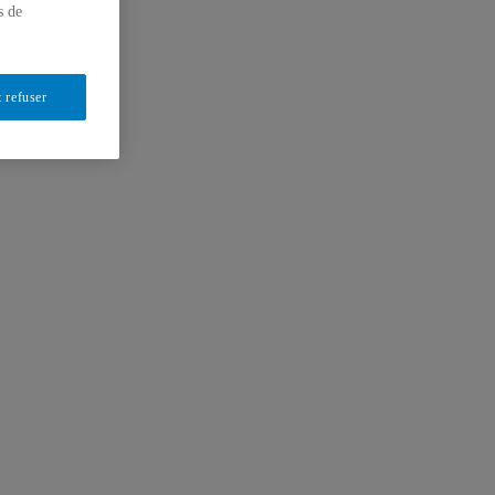
s de
 refuser