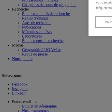
Professeur.e.s invité.e.s
votre expér
Chargé.e.s de cours de géographie
fréquentati
Recherche
Équipes et unités de recherche
Régles d’éthique
Préf
Axes de recherche
Publications
Mémoires et thèses
Laboratoires
Équipements de recherche
Médias
Géographie à UQAM.tv
Revue de presse
Nous joindre
Suivez-nous
Facebook
Instagram
LinkedIn
Futurs étudiants
Étudier en géographie
Nos programmes