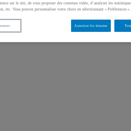
ience sur le site, de vous proposer des contenus vidéo, d’analyser les statistique
on, etc. Vous pouvez personnaliser votre choix en sélectionnant « Préférences ».
érences
Autoriser les témoins
Tout