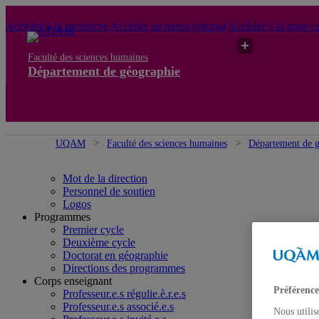
Accéder à la recherche
Accéder au menu pricipal
Accéder à la zone ce
Faculté des sciences humaines
Département de géographie
UQAM
Faculté des sciences humaines
Département de 
Mot de la direction
Personnel de soutien
Logos
Programmes
Premier cycle
Deuxième cycle
Doctorat en géographie
Directions des programmes
Corps enseignant
Préférence
Professeur.e.s régulie.è.r.e.s
Professeur.e.s associé.e.s
Nous utilis