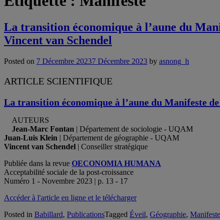
Étiquette :
Manifeste
La transition économique à l’aune du Manif
Vincent van Schendel
Posted on
7 Décembre 2023
7 Décembre 2023
by
asnong_h
ARTICLE SCIENTIFIQUE
La transition économique à l’aune du Manifeste de 
AUTEURS
Jean-Marc Fontan
| Département de sociologie - UQAM
Juan-Luis Klein
| Département de géographie - UQAM
Vincent van Schendel
| Conseiller stratégique
Publiée dans la revue
OECONOMIA HUMANA
Acceptabilité sociale de la post-croissance
Numéro 1 - Novembre 2023 | p. 13 - 17
Accéder à l'article en ligne et le télécharger
Posted in
Babillard
,
Publications
Tagged
Éveil
,
Géographie
,
Manifest