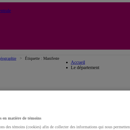
ntrale
Département de géograph
géographie
Étiquette :
Manifeste
Accueil
Le département
s en matière de témoins
ons des témoins (cookies) afin de collecter des informations qui nous permetten