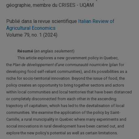
géographie, membre du CRISES - UQAM
Publié dans la revue scientifique
Italian Review of
Agricultural Economics
Volume 79, no. 1 (2024)
Résumé
(
en anglais seulement
)
This article explores a new government policy in Quebec,
the
Plan de développement d’une communauté nourricière
(plan for
developing food self-reliant communities), and its possibilities as a
niche for socio-territorial innovation. Beyond the issue of food, the
policy creates an opportunity to bring together sectors and actors
within local communities and local territories that have been distanced
or completely disconnected from each other in the ascending
trajectory of capitalism, which has led to the devitalisation of local
communities. We examine the application of the policy by Saint-
Camille, a rural municipality in Quebec where many experiments and
social innovations in rural development have been carried out, and
explore the new policy’s potential as well as certain limitations.