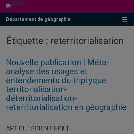
Accéder
Accéder
Accéder
à
au
à
la
menu
la
Département de géographie
recherche
pricipal
zone
centrale
Étiquette :
reterritorialisation
Nouvelle publication | Méta-
analyse des usages et
entendements du triptyque
territorialisation-
déterritorialisation-
reterritorialisation en géographie
ARTICLE SCIENTIFIQUE