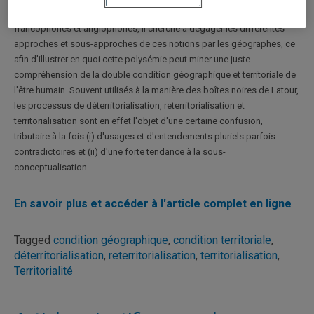
reterritorialisation en géographie. Examinant un vaste corpus d'articles
francophones et anglophones, il cherche à dégager les différentes
approches et sous-approches de ces notions par les géographes, ce
afin d'illustrer en quoi cette polysémie peut miner une juste
compréhension de la double condition géographique et territoriale de
l'être humain. Souvent utilisés à la manière des boîtes noires de Latour,
les processus de déterritorialisation, reterritorialisation et
territorialisation sont en effet l'objet d'une certaine confusion,
tributaire à la fois (i) d'usages et d'entendements pluriels parfois
contradictoires et (ii) d'une forte tendance à la sous-
conceptualisation.
En savoir plus et accéder à l'article complet en ligne
Tagged
condition géographique
,
condition territoriale
,
déterritorialisation
,
reterritorialisation
,
territorialisation
,
Territorialité