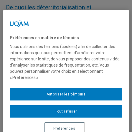
De quoi les déterritorialisation et
reterritorialisation sont-ils la somme?: méta-
analyse des usages et entendements du
triptyque territorialisation-déterritorialisation-
reterritorialisation en géographie
Préférences en matière de témoins
Nous utilisons des témoins (cookies) afin de collecter des
AUTEURS
informations qui nous permettent d’améliorer votre
Frédéril Leclerc
| Professeur - Pôle d'études et de
expérience sur le site, de vous proposer des contenus vidéo,
recherche des environnements urbains, Université de
d’analyser les statistiques de fréquentation, etc. Vous
l'Ontario Français, Toronto
pouvez personnaliser votre choix en sélectionnant
Mario Bédard
| Professeur associé - Géographie UQAM
« Préférences ».
Publié dans la revue
Géographies canadiennes
Autoriser les témoins
15 décembre 2025 | Volume 70, Numéro 1
https://doi.org/10.1111/cag.70048
Tout refuser
Résumé
Cet article s'intéresse aux multiples usages et entendements des
Préférences
processus de territorialisation, de déterritorialisation et de