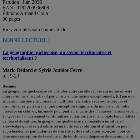
Parution | Juin 2026
EAN | 9782200936808
Éditions Armand Colin
90 pages
En savoir plus sur chaque article
BONNE LECTURE !
La géographie québécoise, un savoir territorialisé et
territorialisant ?
Mario Bédard
et
Sylvie Joublot-Ferré
p. : 9-23
Résumé
La géographie québécoise est postulée autre car elle repose sur un savoir-être
unique animé et signifié (i) par un site et une nature exceptionnels, (ii) par une
situation inusitée à la croisée de multiples référentiels socio-historiques et
disciplinaires, puis (iii) par une conception singulière du monde et de notre
présence en celui-ci, façonnée pour partie par celle des Premières nations vivant
au Québec. Foncièrement territorialisée et territorialisante compte tenu d’effets
de lieu et de culture, la géographie québécoise s’apparente à un situated
knowledge qui se serait édifié tel au fil de ses évolution et affirmation pour
appréhender les particularités de son site et de sa situation, exerçant pour ce
faire une conception de la nature et du territoire au diapason de son unicité. Il