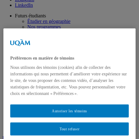
LinkedIn
Futurs étudiants
Étudier en géographie
Nos programmes
Étudiants internationaux
Futurs étudiants canadiens hors Québec
Soutien financier et bourses
Perspectives professionnelles
Portrait de nos diplômé·e·s
Préférences en matière de témoins
Étudiants
Étudiant·e·s actuel·le·s
Nous utilisons des témoins (cookies) afin de collecter des
Vie étudiante et associations étudiantes
informations qui nous permettent d’améliorer votre expérience sur
Ressources et services
le site, de vous proposer des contenus vidéo, d’analyser les
Emplois et orientation
statistiques de fréquentation, etc. Vous pouvez personnaliser votre
Soutien financier
Normes méthodologiques
choix en sélectionnant « Préférences ».
Diplômés
Stages
Stages professionnels
Autoriser les témoins
Stages académiques
Activité de synthèse
Horaires des trimestres
Tout refuser
Demande d’admission