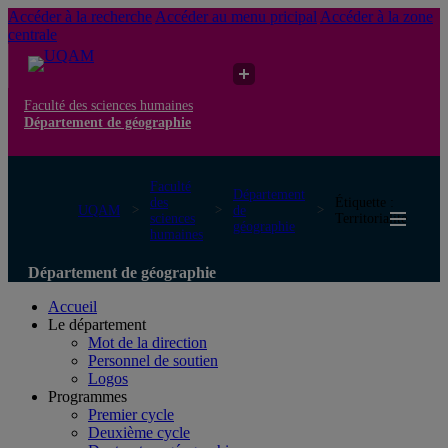
Accéder à la recherche
Accéder au menu pricipal
Accéder à la zone
centrale
Faculté des sciences humaines
Département de géographie
Faculté
Département
des
Étiquette :
UQAM
de
sciences
Territorialité
géographie
humaines
Département de géographie
Accueil
Le département
Mot de la direction
Personnel de soutien
Logos
Programmes
Premier cycle
Deuxième cycle