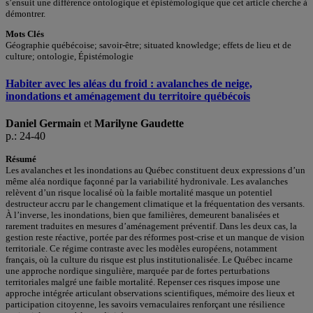
s’ensuit une différence ontologique et épistémologique que cet article cherche à
démontrer.
Mots Clés
Géographie québécoise; savoir-être; situated knowledge; effets de lieu et de
culture; ontologie, Épistémologie
Habiter avec les aléas du froid : avalanches de neige,
inondations et aménagement du territoire québécois
Daniel Germain
et
Marilyne Gaudette
p.: 24-40
Résumé
Les avalanches et les inondations au Québec constituent deux expressions d’un
même aléa nordique façonné par la variabilité hydronivale. Les avalanches
relèvent d’un risque localisé où la faible mortalité masque un potentiel
destructeur accru par le changement climatique et la fréquentation des versants.
À l’inverse, les inondations, bien que familières, demeurent banalisées et
rarement traduites en mesures d’aménagement préventif. Dans les deux cas, la
gestion reste réactive, portée par des réformes post-crise et un manque de vision
territoriale. Ce régime contraste avec les modèles européens, notamment
français, où la culture du risque est plus institutionalisée. Le Québec incarne
une approche nordique singulière, marquée par de fortes perturbations
territoriales malgré une faible mortalité. Repenser ces risques impose une
approche intégrée articulant observations scientifiques, mémoire des lieux et
participation citoyenne, les savoirs vernaculaires renforçant une résilience