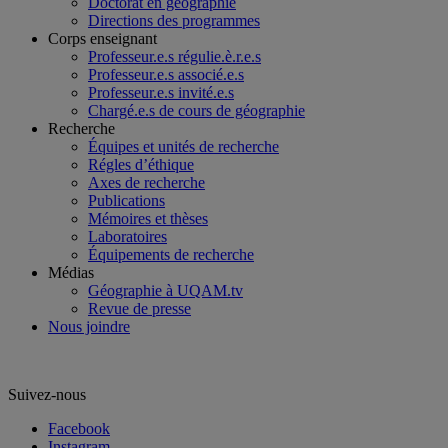
Doctorat en géographie
Directions des programmes
Corps enseignant
Professeur.e.s régulie.è.r.e.s
Professeur.e.s associé.e.s
Professeur.e.s invité.e.s
Chargé.e.s de cours de géographie
Recherche
Équipes et unités de recherche
Régles d’éthique
Axes de recherche
Publications
Mémoires et thèses
Laboratoires
Équipements de recherche
Médias
Géographie à UQAM.tv
Revue de presse
Nous joindre
Suivez-nous
Facebook
Instagram