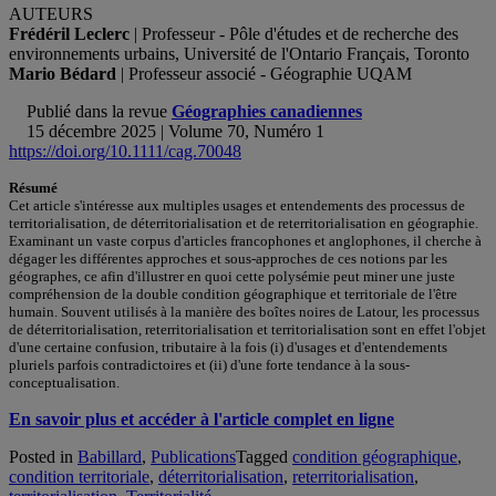
AUTEURS
Frédéril Leclerc
| Professeur - Pôle d'études et de recherche des
environnements urbains, Université de l'Ontario Français, Toronto
Mario Bédard
| Professeur associé - Géographie UQAM
Publié dans la revue
Géographies canadiennes
15 décembre 2025 | Volume 70, Numéro 1
https://doi.org/10.1111/cag.70048
Résumé
Cet article s'intéresse aux multiples usages et entendements des processus de
territorialisation, de déterritorialisation et de reterritorialisation en géographie.
Examinant un vaste corpus d'articles francophones et anglophones, il cherche à
dégager les différentes approches et sous-approches de ces notions par les
géographes, ce afin d'illustrer en quoi cette polysémie peut miner une juste
compréhension de la double condition géographique et territoriale de l'être
humain. Souvent utilisés à la manière des boîtes noires de Latour, les processus
de déterritorialisation, reterritorialisation et territorialisation sont en effet l'objet
d'une certaine confusion, tributaire à la fois (i) d'usages et d'entendements
pluriels parfois contradictoires et (ii) d'une forte tendance à la sous-
conceptualisation.
En savoir plus et accéder à l'article complet en ligne
Posted in
Babillard
,
Publications
Tagged
condition géographique
,
condition territoriale
,
déterritorialisation
,
reterritorialisation
,