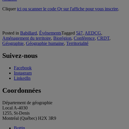
Cliquer
ici ou scanner le code Qr sur l'affiche pour vous inscrire
.
Posted in
Babillard
,
Événements
Tagged
5à7
,
AEDCG
,
Aménagement du territoire
,
Biorégion
,
Conférence
,
CRDT
,
Géographie
,
Géographie humaine
,
Territorialité
Suivez-nous
Facebook
Instagram
LinkedIn
Coordonnées
Département de géographie
Local A-4030
1255, St-Denis
Montréal (Québec) H2X 3R9
Bottin