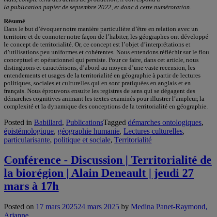
la publication papier de septembre 2022, et donc à cette numérotation.
Résumé
Dans le but d’évoquer notre manière particulière d’être en relation avec un
territoire et de connoter notre façon de l’habiter, les géographes ont développé
le concept de territorialité. Or, ce concept est l’objet d’interprétations et
d’utilisations peu uniformes et cohérentes. Nous entendons réfléchir sur le flou
conceptuel et opérationnel qui persiste. Pour ce faire, dans cet article, nous
distinguons et caractérisons, d’abord au moyen d’une vaste recension, les
entendements et usages de la territorialité en géographie à partir de lectures
politiques, sociales et culturelles qui en sont pratiquées en anglais et en
français. Nous éprouvons ensuite les registres de sens qui se dégagent des
démarches cognitives animant les textes examinés pour illustrer l’ampleur, la
complexité et la dynamique des conceptions de la territorialité en géographie.
Posted in
Babillard
,
Publications
Tagged
démarches ontologiques
,
épistémologique
,
géographie humanie
,
Lectures culturelles
,
particularisante
,
politique et sociale
,
Territorialité
Conférence - Discussion | Territorialité de
la biorégion | Alain Deneault | jeudi 27
mars à 17h
Posted on
17 mars 2025
24 mars 2025
by
Medina Panet-Raymond,
Arianne