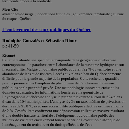
territoriale propre à la nordicité.
Mots Clés
avalanches de neige ; inondations fluviales ; gouvernance territoriale ; culture
du risque ; Québec
L’enclavement des eaux publiques du Québec
Rodolphe Gonzalès
et
Sébastien Rioux
p.: 41-59
Résumé
Cet article aborde une spécificité marquante de la géographie québécoise
contemporaine : le paradoxe entre l’abondance de la ressource hydrique et son
inaccessibilité. Malgré un domaine public couvrant 92 % du territoire et une
abondance de lacs et de rivières, l’accès aux plans d’eau du Québec demeure
difficile pour la grande majorité de la population. Cette recherche quantifie
pour la première fois l’ampleur du phénomène de l’enclavement des eaux
publiques par la propriété privée. Une méthodologie innovante croisant les
données cadastrales, les informations foncières et la géométrie de
l’hydrographie québécoise analyse la propriété riveraine autour de 624 plans
d’eau dans 104 municipalités. L’analyse révèle un taux médian de privatisation
des rives de 95,8 %, avec une accessibilité publique effective estimée à moins
de 2 %. Ces résultats confirment une dépossession collective massive résultant
d’une double fracture territoriale : l’éloignement du domaine public des
milieux de vie et un enclavement foncier hérité de l’évolution historique de
l’aménagement du territoire et du droit québécois de l’eau.