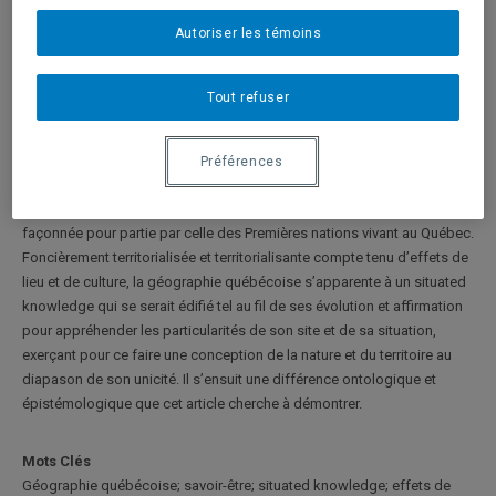
Mario Bédard
et
Sylvie Joublot-Ferré
p. : 9-23
Autoriser les témoins
Résumé
Tout refuser
La géographie québécoise est postulée autre car elle repose sur un
savoir-être unique animé et signifié (i) par un site et une nature
exceptionnels, (ii) par une situation inusitée à la croisée de multiples
Préférences
référentiels socio-historiques et disciplinaires, puis (iii) par une
conception singulière du monde et de notre présence en celui-ci,
façonnée pour partie par celle des Premières nations vivant au Québec.
Foncièrement territorialisée et territorialisante compte tenu d’effets de
lieu et de culture, la géographie québécoise s’apparente à un situated
knowledge qui se serait édifié tel au fil de ses évolution et affirmation
pour appréhender les particularités de son site et de sa situation,
exerçant pour ce faire une conception de la nature et du territoire au
diapason de son unicité. Il s’ensuit une différence ontologique et
épistémologique que cet article cherche à démontrer.
Mots Clés
Géographie québécoise; savoir-être; situated knowledge; effets de