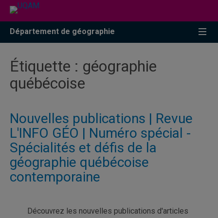
Accéder
Accéder
Accéder
à
au
à
la
menu
la
Département de géographie
recherche
pricipal
zone
centrale
Étiquette :
géographie
québécoise
Nouvelles publications | Revue
L'INFO GÉO | Numéro spécial -
Spécialités et défis de la
géographie québécoise
contemporaine
Découvrez les nouvelles publications d'articles