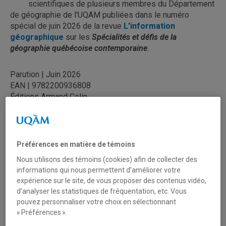
scientifiques de plusieurs membres du Département
de géographie de l'UQAM publiées dans le numéro
spécial de juin 2026 de la revue
L'information
géographique
sur les
Spécialités et défis de la
géographie québécoise contemporaine
.
Parution | Juin 2026
EAN | 9782200936808
Éditions Armand Colin
90 pages
En savoir plus sur chaque article
Préférences en matière de témoins
BONNE LECTURE !
Nous utilisons des témoins (cookies) afin de collecter des
informations qui nous permettent d’améliorer votre
expérience sur le site, de vous proposer des contenus vidéo,
d’analyser les statistiques de fréquentation, etc. Vous
La géographie québécoise, un savoir territorialisé et
pouvez personnaliser votre choix en sélectionnant
territorialisant ?
« Préférences ».