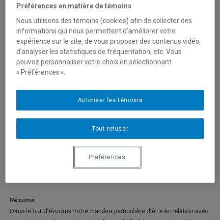
Préférences en matière de témoins
ARTICLE SCIENTIFIQUE
Nous utilisons des témoins (cookies) afin de collecter des
informations qui nous permettent d’améliorer votre
Territorialité : ampleur, complexité et
expérience sur le site, de vous proposer des contenus vidéo,
variabilité des entendements et usages d’un
d’analyser les statistiques de fréquentation, etc. Vous
concept-clé de la géographie
pouvez personnaliser votre choix en sélectionnant
« Préférences ».
AUTEUR
Mario Bédard
| professeur - Géographie UQAM
Autoriser les témoins
Revue
Cahiers de géographie du Québec
Volume 67, numéro 188, septembre 2022, p. 201-217
Tout refuser
Ce numéro des Cahiers de géographie du Québec a été publié à l'été
Préférences
2025 mais, compte tenu des délais de production, il correspond à
la publication papier de septembre 2022, et donc à cette numérotation.
Résumé
Dans le but d’évoquer notre manière particulière d’être en relation avec