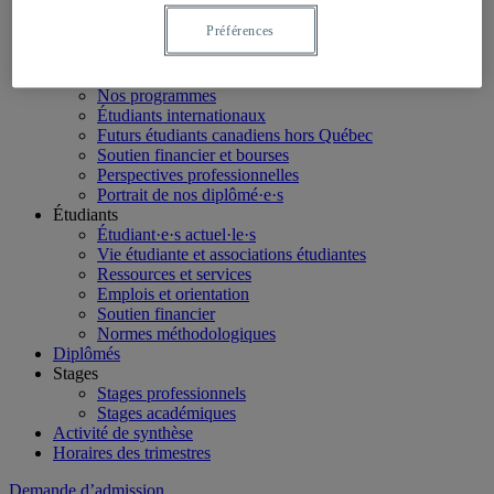
LinkedIn
Préférences
Futurs étudiants
Étudier en géographie
Nos programmes
Étudiants internationaux
Futurs étudiants canadiens hors Québec
Soutien financier et bourses
Perspectives professionnelles
Portrait de nos diplômé·e·s
Étudiants
Étudiant·e·s actuel·le·s
Vie étudiante et associations étudiantes
Ressources et services
Emplois et orientation
Soutien financier
Normes méthodologiques
Diplômés
Stages
Stages professionnels
Stages académiques
Activité de synthèse
Horaires des trimestres
Demande d’admission