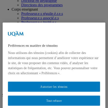
Doctorat en géographie
Directions des programmes
Corps enseignant
Professeur.e.s régulie.è.r.e.s
Professeur.e.s associé.e.s
Professeur.e.s invité.e.s
Chargé.e.s de cours de géographie
Recherche
Équipes et unités de recherche
Régles d’éthique
Axes de recherche
Préférences en matière de témoins
Publications
Mémoires et thèses
Nous utilisons des témoins (cookies) afin de collecter des
Laboratoires
informations qui nous permettent d’améliorer votre expérience sur
Équipements de recherche
le site, de vous proposer des contenus vidéo, d’analyser les
Médias
statistiques de fréquentation, etc. Vous pouvez personnaliser votre
Géographie à UQAM.tv
choix en sélectionnant « Préférences ».
Revue de presse
Nous joindre
Autoriser les témoins
Suivez-nous
Tout refuser
Facebook
Instagram