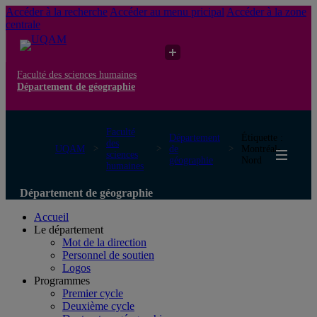
Accéder à la recherche
Accéder au menu pricipal
Accéder à la zone
centrale
Faculté des sciences humaines
Département de géographie
Faculté
Département
Étiquette :
des
UQAM
de
Montréal-
sciences
géographie
Nord
humaines
Département de géographie
Accueil
Le département
Mot de la direction
Personnel de soutien
Logos
Programmes
Premier cycle
Deuxième cycle