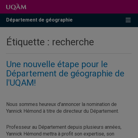
Accéder
Accéder
Accéder
à
au
à
la
menu
la
Département de géographie
recherche
pricipal
zone
centrale
Étiquette :
recherche
Une nouvelle étape pour le
Département de géographie de
l'UQAM!
Nous sommes heureux d'annoncer la nomination de
Yannick Hémond à titre de directeur du Département.
Professeur au Département depuis plusieurs années,
Yannick Hémond mettra à profit son expertise, son