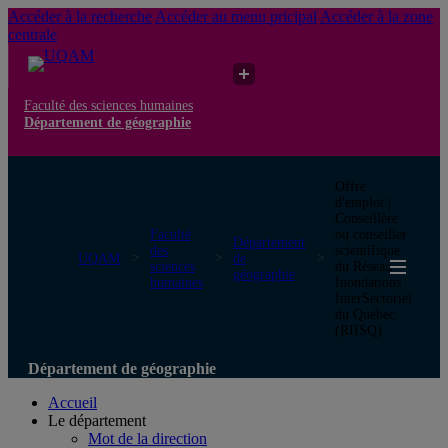
Accéder à la recherche
Accéder au menu pricipal
Accéder à la zone
centrale
Faculté des sciences humaines
Département de géographie
Offre
d'emploi |
Conseillère
Faculté
ou conseiller
Département
des
scientifique
UQAM
de
sciences
du Réseau
géographie
humaines
Inondations
InterSectoriel
du Québec
(RIISQ)
Département de géographie
Accueil
Le département
Mot de la direction