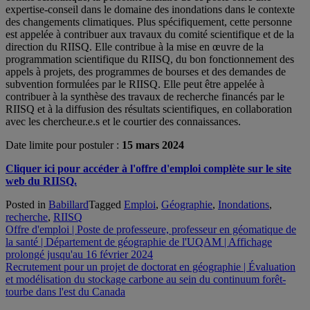
expertise-conseil dans le domaine des inondations dans le contexte
des changements climatiques. Plus spécifiquement, cette personne
est appelée à contribuer aux travaux du comité scientifique et de la
direction du RIISQ. Elle contribue à la mise en œuvre de la
programmation scientifique du RIISQ, du bon fonctionnement des
appels à projets, des programmes de bourses et des demandes de
subvention formulées par le RIISQ. Elle peut être appelée à
contribuer à la synthèse des travaux de recherche financés par le
RIISQ et à la diffusion des résultats scientifiques, en collaboration
avec les chercheur.e.s et le courtier des connaissances.
Date limite pour postuler :
15 mars 2024
Cliquer ici pour accéder à l'offre d'emploi complète sur le site
web du RIISQ.
Posted in
Babillard
Tagged
Emploi
,
Géographie
,
Inondations
,
recherche
,
RIISQ
Navigation
Offre d'emploi | Poste de professeure, professeur en géomatique de
la santé | Département de géographie de l'UQAM | Affichage
de
prolongé jusqu'au 16 février 2024
l'article
Recrutement pour un projet de doctorat en géographie | Évaluation
et modélisation du stockage carbone au sein du continuum forêt-
tourbe dans l'est du Canada