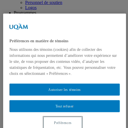
Personnel de soutien
Logos
Programmes
Premier cycle
Deuxième cycle
Doctorat en géographie
Directions des programmes
Corps enseignant
Préférences en matière de témoins
Professeur.e.s régulie.è.r.e.s
Professeur.e.s associé.e.s
Nous utilisons des témoins (cookies) afin de collecter des
Professeur.e.s invité.e.s
informations qui nous permettent d’améliorer votre expérience sur
Chargé.e.s de cours de géographie
le site, de vous proposer des contenus vidéo, d’analyser les
Recherche
statistiques de fréquentation, etc. Vous pouvez personnaliser votre
Équipes et unités de recherche
choix en sélectionnant « Préférences ».
Régles d’éthique
Axes de recherche
Publications
Mémoires et thèses
Autoriser les témoins
Laboratoires
Équipements de recherche
Médias
Tout refuser
Géographie à UQAM.tv
Revue de presse
Nous joindre
Préférences