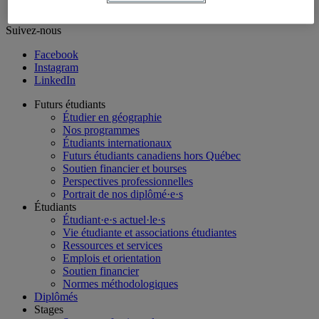
Suivez-nous
Facebook
Instagram
LinkedIn
Futurs étudiants
Étudier en géographie
Nos programmes
Étudiants internationaux
Futurs étudiants canadiens hors Québec
Soutien financier et bourses
Perspectives professionnelles
Portrait de nos diplômé·e·s
Étudiants
Étudiant·e·s actuel·le·s
Vie étudiante et associations étudiantes
Ressources et services
Emplois et orientation
Soutien financier
Normes méthodologiques
Diplômés
Stages