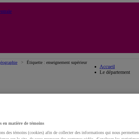
ntrale
Département 
géographie
Étiquette :
enseignement supérieur
Accueil
Le département
s en matière de témoins
ons des témoins (cookies) afin de collecter des informations qui nous permetten