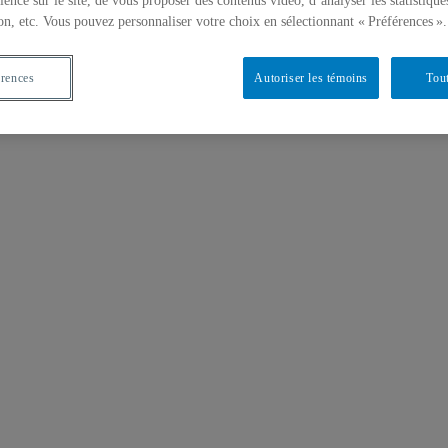
ience sur le site, de vous proposer des contenus vidéo, d’analyser les statistique
on, etc. Vous pouvez personnaliser votre choix en sélectionnant « Préférences ».
érences
Autoriser les témoins
Tout