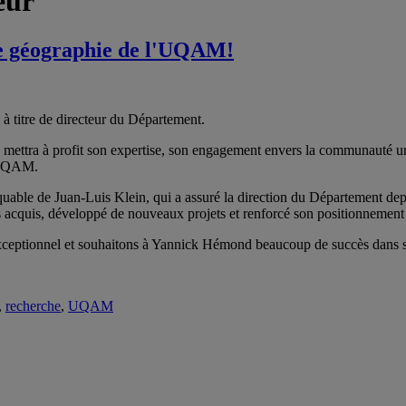
eur
de géographie de l'UQAM!
titre de directeur du Département.
ettra à profit son expertise, son engagement envers la communauté un
l'UQAM.
quable de Juan-Luis Klein, qui a assuré la direction du Département de
s acquis, développé de nouveaux projets et renforcé son positionnemen
xceptionnel et souhaitons à Yannick Hémond beaucoup de succès dans s
,
recherche
,
UQAM