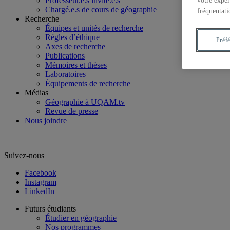
Professeur.e.s invité.e.s
votre expér
Chargé.e.s de cours de géographie
fréquentati
Recherche
Équipes et unités de recherche
Régles d’éthique
Préf
Axes de recherche
Publications
Mémoires et thèses
Laboratoires
Équipements de recherche
Médias
Géographie à UQAM.tv
Revue de presse
Nous joindre
Suivez-nous
Facebook
Instagram
LinkedIn
Futurs étudiants
Étudier en géographie
Nos programmes