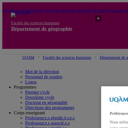
Accéder à la recherche
Accéder au menu pricipal
Accéder à la zone ce
Faculté des sciences humaines
Département de géographie
UQAM
Faculté des sciences humaines
Département de 
Mot de la direction
Personnel de soutien
Logos
Programmes
Premier cycle
Deuxième cycle
Doctorat en géographie
Directions des programmes
Corps enseignant
Préférence
Professeur.e.s régulie.è.r.e.s
Nous utilis
Professeur.e.s associé.e.s