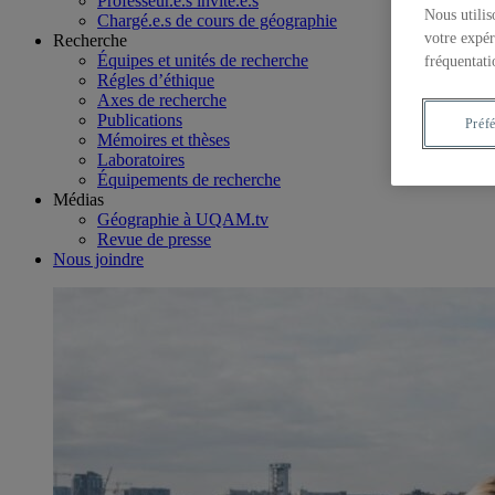
Professeur.e.s invité.e.s
Nous utilis
Chargé.e.s de cours de géographie
votre expér
Recherche
Équipes et unités de recherche
fréquentati
Régles d’éthique
Axes de recherche
Publications
Préf
Mémoires et thèses
Laboratoires
Équipements de recherche
Médias
Géographie à UQAM.tv
Revue de presse
Nous joindre