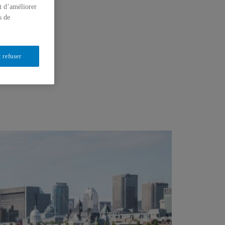
t d’améliorer
s de
 refuser