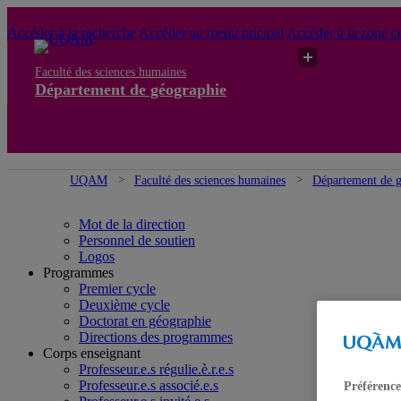
Accéder à la recherche
Accéder au menu pricipal
Accéder à la zone ce
Faculté des sciences humaines
Département de géographie
UQAM
Faculté des sciences humaines
Département de 
Mot de la direction
Personnel de soutien
Logos
Programmes
Premier cycle
Deuxième cycle
Doctorat en géographie
Directions des programmes
Corps enseignant
Professeur.e.s régulie.è.r.e.s
Professeur.e.s associé.e.s
Préférence