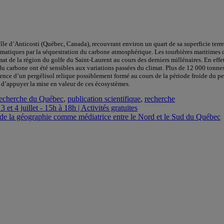
île d’Anticosti (Québec, Canada), recouvrant environ un quart de sa superficie terr
matiques par la séquestration du carbone atmosphérique. Les tourbières maritimes de
t de la région du golfe du Saint-Laurent au cours des derniers millénaires. En effet
u carbone ont été sensibles aux variations passées du climat. Plus de 12 000 tonne
ence d’un pergélisol relique possiblement formé au cours de la période froide du pet
n d’appuyer la mise en valeur de ces écosystèmes.
recherche du Québec
,
publication scientifique
,
recherche
 et 4 juillet - 15h à 18h | Activités gratuites
 de la géographie comme médiatrice entre le Nord et le Sud du Québec