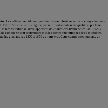
estre. Ces milieux humides uniques fournissent plusieurs services écosystémiques
 l’île d’Anticosti se distinguent par une biodiversité remarquable et par leurs
, la reconstitution du développement de 2 tourbières (Perrier et collab., 2022)
s de carbone se sont accumulées sous les dômes ombrotrophes des 2 tourbières.
it âge glaciaire (de 1350 à 1850 de notre ère). Cette contribution présente un