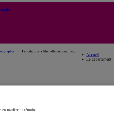
ntrale
Départemen
géographie
Félicitations à Michelle Garneau po...
Accueil
Le département
s en matière de témoins