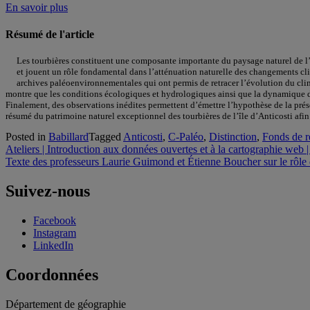
En savoir plus
Résumé de l'article
Les tourbières constituent une composante importante du paysage naturel de l’
et jouent un rôle fondamental dans l’atténuation naturelle des changements cli
archives paléoenvironnementales qui ont permis de retracer l’évolution du clima
montre que les conditions écologiques et hydrologiques ainsi que la dynamique d
Finalement, des observations inédites permettent d’émettre l’hypothèse de la prés
résumé du patrimoine naturel exceptionnel des tourbières de l’île d’Anticosti afi
Posted in
Babillard
Tagged
Anticosti
,
C-Paléo
,
Distinction
,
Fonds de 
Navigation
Ateliers | Introduction aux données ouvertes et à la cartographie web | 3
Texte des professeurs Laurie Guimond et Étienne Boucher sur le rôle
de
l'article
Suivez-nous
Facebook
Instagram
LinkedIn
Coordonnées
Département de géographie