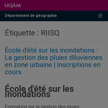
Accéder
Accéder
Accéder
à
au
à
la
menu
la
Département de géographie
recherche
pricipal
zone
centrale
Étiquette :
RIISQ
École d'été sur les inondations :
La gestion des pluies diluviennes
en zone urbaine | Inscriptions en
cours
École d'été sur les
inondations
Formation sur la gestion des pluies