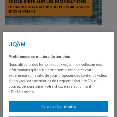
Avec l’urbanisation croissante et l’intensification des
phénomènes météorologiques extrêmes dans un
contexte de bouleversements climatiques, les risques
d’inondations en milieu urbain deviennent de plus en plus
Préférences en matière de témoins
préoccupants. Ils nécessitent une compréhension
approfondie afin d’être mieux anticipés, prévenus et
Nous utilisons des témoins (cookies) afin de collecter des
gérés.
informations qui nous permettent d’améliorer votre
expérience sur le site, de vous proposer des contenus vidéo,
d’analyser les statistiques de fréquentation, etc. Vous
Face à ces enjeux, le Réseau Inondations Intersectoriel du
pouvez personnaliser votre choix en sélectionnant
Québec (RIISQ) et le Centre de Recherche et d'Innovation
« Préférences ».
en Sécurité Civile du Québec (RISC) organisent une école
d’été qui se tiendra à l’Université du Québec à Montréal du
16 au 19 juin 2026. Loin d’être une formation destinée
Autoriser les témoins
seulement aux étudiants et étudiantes, cette école d’été