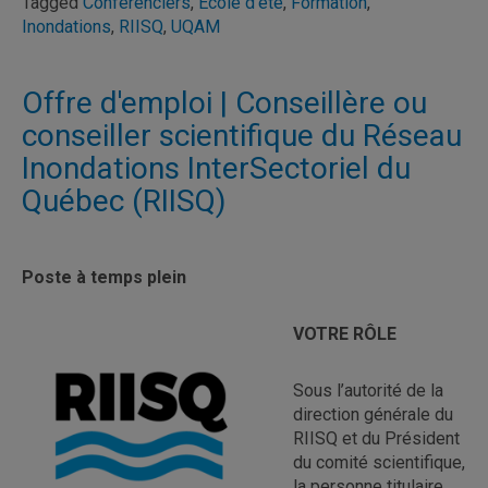
Tagged
Conférenciers
,
École d'été
,
Formation
,
Inondations
,
RIISQ
,
UQAM
Offre d'emploi | Conseillère ou
conseiller scientifique du Réseau
Inondations InterSectoriel du
Québec (RIISQ)
Poste à temps plein
VOTRE RÔLE
Sous l’autorité de la
direction générale du
RIISQ et du Président
du comité scientifique,
la personne titulaire