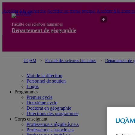
Accéder à la recherche
Accéder au menu pricipal
Accéder à la zone ce
Faculté des sciences humaines
Département de géographie
UQAM
Faculté des sciences humaines
Département de 
Mot de la direction
Personnel de soutien
Logos
Programmes
Premier cycle
Deuxième cycle
Doctorat en géographie
Directions des programmes
Corps enseignant
Professeur.e.s régulie.è.r.e.s
Professeur.e.s associé.e.s