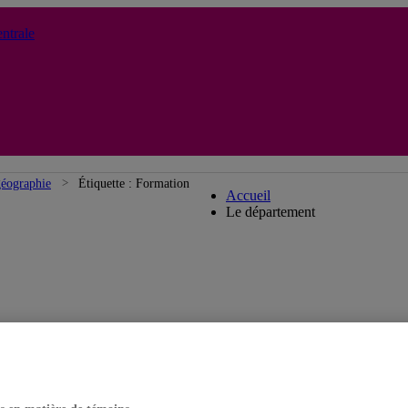
ntrale
Département de géograp
géographie
Étiquette :
Formation
Accueil
Le département