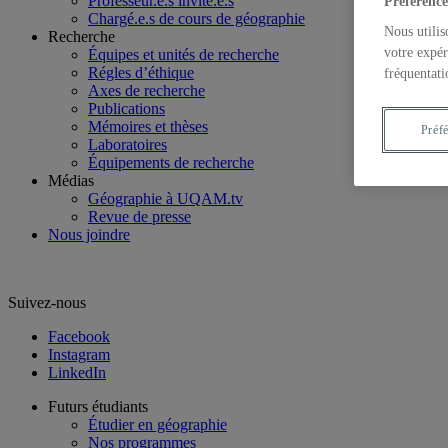
Professeur.e.s invité.e.s
Préférence
Chargé.e.s de cours de géographie
Nous utilis
Recherche
votre expér
Équipes et unités de recherche
Régles d’éthique
fréquentati
Axes de recherche
Publications
Mémoires et thèses
Préf
Laboratoires
Équipements de recherche
Médias
Géographie à UQAM.tv
Revue de presse
Nous joindre
Suivez-nous
Facebook
Instagram
LinkedIn
Futurs étudiants
Étudier en géographie
Nos programmes