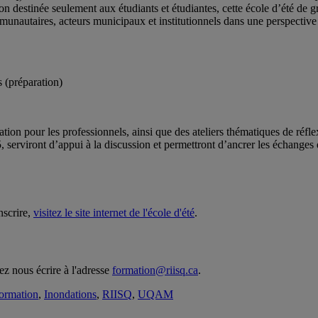
n destinée seulement aux étudiants et étudiantes, cette école d’été de 
munautaires, acteurs municipaux et institutionnels dans une perspective 
es (préparation)
éation pour les professionnels, ainsi que des ateliers thématiques de réf
5, serviront d’appui à la discussion et permettront d’ancrer les échange
nscrire,
visitez le site internet de l'école d'été
.
ez nous écrire à l'adresse
formation@riisq.ca
.
ormation
,
Inondations
,
RIISQ
,
UQAM