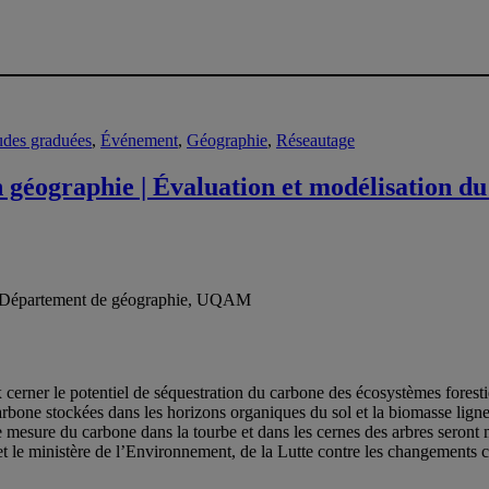
udes graduées
,
Événement
,
Géographie
,
Réseautage
 géographie | Évaluation et modélisation d
Département de géographie, UQAM
x cerner le potentiel de séquestration du carbone des écosystèmes forest
 carbone stockées dans les horizons organiques du sol et la biomasse lig
e mesure du carbone dans la tourbe et dans les cernes des arbres seron
 et le ministère de l’Environnement, de la Lutte contre les changements 