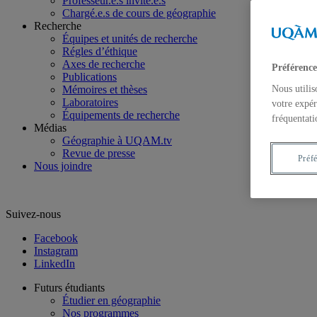
Professeur.e.s invité.e.s
Chargé.e.s de cours de géographie
Recherche
Équipes et unités de recherche
Régles d’éthique
Axes de recherche
Préférence
Publications
Mémoires et thèses
Nous utilis
Laboratoires
votre expér
Équipements de recherche
fréquentati
Médias
Géographie à UQAM.tv
Revue de presse
Préf
Nous joindre
Suivez-nous
Facebook
Instagram
LinkedIn
Futurs étudiants
Étudier en géographie
Nos programmes