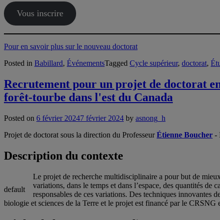
Vous inscrire
Pour en savoir plus sur le nouveau doctorat
Posted in
Babillard
,
Événements
Tagged
Cycle supérieur
,
doctorat
,
Ét
Recrutement pour un projet de doctorat en
forêt-tourbe dans l'est du Canada
Posted on
6 février 2024
7 février 2024
by
asnong_h
Projet de doctorat sous la direction du Professeur
Étienne Boucher
- 
Description du contexte
Le projet de recherche multidisciplinaire a pour but de mieu
variations, dans le temps et dans l’espace, des quantités de
default
responsables de ces variations. Des techniques innovantes d
biologie et sciences de la Terre et le projet est financé par le CRSNG