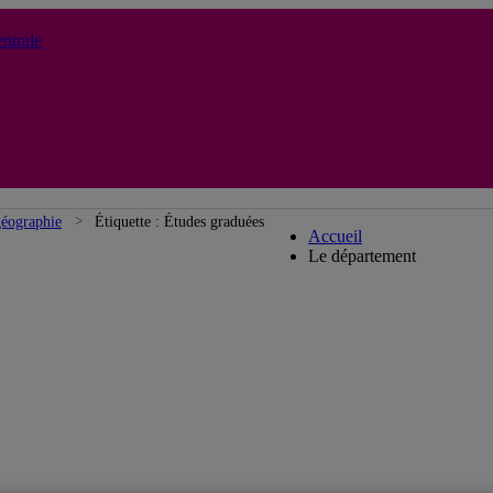
ntrale
Département de géo
géographie
Étiquette :
Études graduées
Accueil
Le département