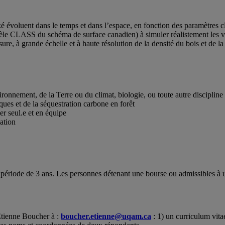
 évoluent dans le temps et dans l’espace, en fonction des paramètres cli
le CLASS du schéma de surface canadien) à simuler réalistement les var
ure, à grande échelle et à haute résolution de la densité du bois et de l
ironnement, de la Terre ou du climat, biologie, ou toute autre disciplin
ues et de la séquestration carbone en forêt
er seul.e et en équipe
ation
ne période de 3 ans. Les personnes détenant une bourse ou admissible
Étienne Boucher à :
boucher.etienne@uqam.ca
: 1) un curriculum vitae