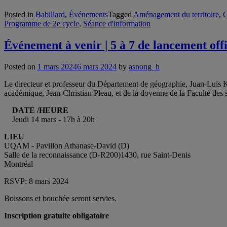
Posted in
Babillard
,
Événements
Tagged
Aménagement du territoire
,
C
Programme de 2e cycle
,
Séance d'information
Événement à venir | 5 à 7 de lancement off
Posted on
1 mars 2024
6 mars 2024
by
asnong_h
Le directeur et professeur du Département de géographie, Juan-Luis K
académique, Jean-Christian Pleau, et de la doyenne de la Faculté des
DATE /HEURE
Jeudi 14 mars - 17h à 20h
LIEU
UQAM - Pavillon Athanase-David (D)
Salle de la reconnaissance (D-R200)1430, rue Saint-Denis
Montréal
RSVP: 8 mars 2024
Boissons et bouchée seront servies.
Inscription gratuite obligatoire