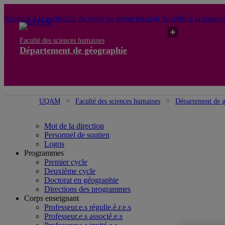
Accéder à la recherche
Accéder au menu pricipal
Accéder à la zone ce
Faculté des sciences humaines
Département de géographie
UQAM
Faculté des sciences humaines
Département de 
Mot de la direction
Personnel de soutien
Logos
Programmes
Premier cycle
Deuxième cycle
Doctorat en géographie
Directions des programmes
Corps enseignant
Professeur.e.s régulie.è.r.e.s
Professeur.e.s associé.e.s