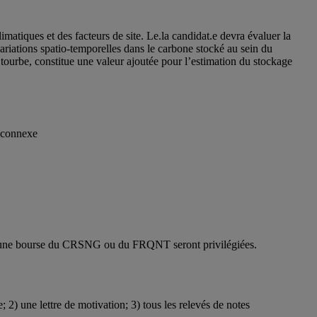
matiques et des facteurs de site. Le.la candidat.e devra évaluer la
iations spatio-temporelles dans le carbone stocké au sein du
a tourbe, constitue une valeur ajoutée pour l’estimation du stockage
e connexe
s à une bourse du CRSNG ou du FRQNT seront privilégiées.
; 2) une lettre de motivation; 3) tous les relevés de notes