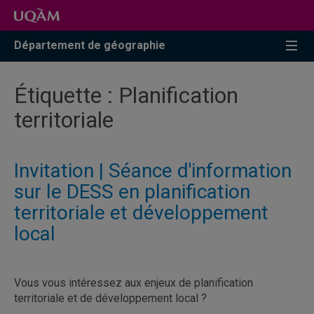
Accéder
Accéder
Accéder
à
au
à
la
menu
la
Département de géographie
recherche
pricipal
zone
centrale
Étiquette :
Planification
territoriale
Invitation | Séance d'information
sur le DESS en planification
territoriale et développement
local
Vous vous intéressez aux enjeux de planification
territoriale et de développement local ?