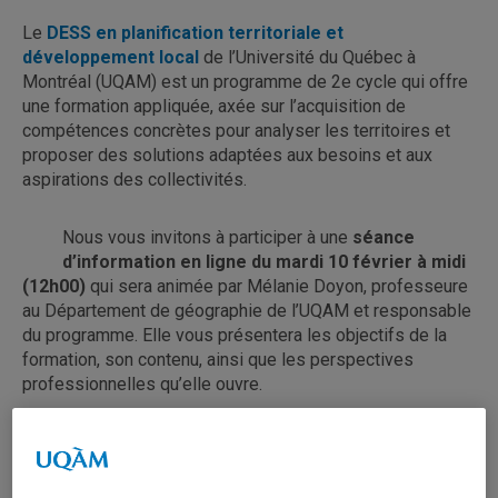
Le
DESS en planification territoriale et
développement local
de l’Université du Québec à
Montréal (UQAM) est un programme de 2e cycle qui offre
une formation appliquée, axée sur l’acquisition de
compétences concrètes pour analyser les territoires et
proposer des solutions adaptées aux besoins et aux
aspirations des collectivités.
Nous vous invitons à participer à une
séance
d’information en ligne du mardi 10 février à midi
(12h00)
qui sera animée par Mélanie Doyon, professeure
au Département de géographie de l’UQAM et responsable
du programme. Elle vous présentera les objectifs de la
formation, son contenu, ainsi que les perspectives
professionnelles qu’elle ouvre.
Ce programme s’adresse aux personnes titulaires d’un
baccalauréat (ou l’équivalent) dans diverses disciplines
connexes, de même qu’à celles et ceux possédant une