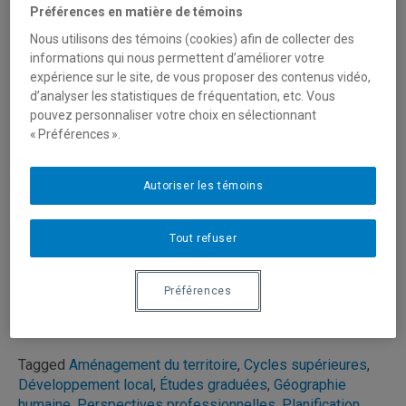
Préférences en matière de témoins
expérience professionnelle pertinente et souhaitant
approfondir leurs compétences.
Nous utilisons des témoins (cookies) afin de collecter des
informations qui nous permettent d’améliorer votre
expérience sur le site, de vous proposer des contenus vidéo,
Joignez-vous à nous pour en apprendre davantage, poser
d’analyser les statistiques de fréquentation, etc. Vous
vos questions et échanger sur votre projet d’études.
pouvez personnaliser votre choix en sélectionnant
« Préférences ».
Présentation du programme, conditions d’admission et
perspectives professionnelles
Autoriser les témoins
Au plaisir de vous rencontrer !
Tout refuser
Cliquez ici ou sur l'image pour
vous inscrire à la
Préférences
séance d'information
.
Tagged
Aménagement du territoire
,
Cycles supérieures
,
Développement local
,
Études graduées
,
Géographie
humaine
,
Perspectives professionnelles
,
Planification