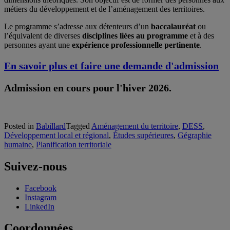
métiers du développement et de l’aménagement des territoires.
Le programme s’adresse aux détenteurs d’un
baccalauréat
ou
l’équivalent de diverses
disciplines liées au programme
et à des
personnes ayant une
expérience professionnelle pertinente
.
En savoir plus et faire une demande d'admission
Admission en cours pour l'hiver 2026.
Posted in
Babillard
Tagged
Aménagement du territoire
,
DESS
,
Développement local et régional
,
Études supérieures
,
Gégraphie
humaine
,
Planification territoriale
Suivez-nous
Facebook
Instagram
LinkedIn
Coordonnées