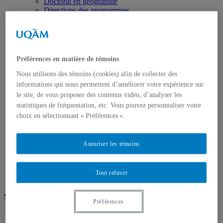
Doctorat en géographie
Directions des programmes
Corps enseignant
Professeur.e.s régulie.è.r.e.s
Professeur.e.s associé.e.s
Professeur.e.s invité.e.s
Chargé.e.s de cours de géographie
Préférences en matière de témoins
Recherche
Équipes et unités de recherche
Nous utilisons des témoins (cookies) afin de collecter des
Régles d’éthique
informations qui nous permettent d’améliorer votre expérience sur
Axes de recherche
le site, de vous proposer des contenus vidéo, d’analyser les
Publications
statistiques de fréquentation, etc. Vous pouvez personnaliser votre
Mémoires et thèses
choix en sélectionnant « Préférences ».
Laboratoires
Équipements de recherche
Médias
Autoriser les témoins
Géographie à UQAM.tv
Revue de presse
Nous joindre
Tout refuser
Suivez-nous
Préférences
Facebook
Instagram