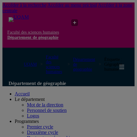
Accéder à la recherche
Accéder au menu pricipal
Accéder à la zone
centrale
Faculté des sciences humaines
Département de géographie
Faculté
Département
Étiquette :
des
UQAM
de
Gégraphie
sciences
géographie
humaine
humaines
Département de géographie
Accueil
Le département
Mot de la direction
Personnel de soutien
Logos
Programmes
Premier cycle
Deuxième cycle