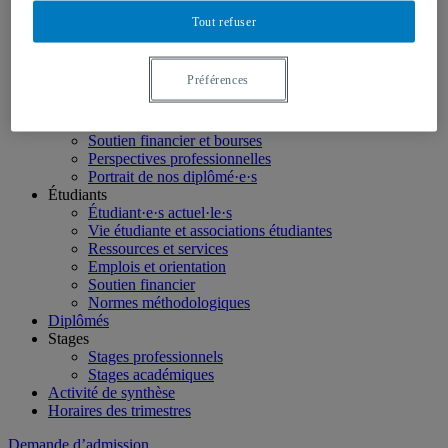
LinkedIn
Tout refuser
Futurs étudiants
Étudier en géographie
Préférences
Nos programmes
Étudiants internationaux
Futurs étudiants canadiens hors Québec
Soutien financier et bourses
Perspectives professionnelles
Portrait de nos diplômé·e·s
Étudiants
Étudiant·e·s actuel·le·s
Vie étudiante et associations étudiantes
Ressources et services
Emplois et orientation
Soutien financier
Normes méthodologiques
Diplômés
Stages
Stages professionnels
Stages académiques
Activité de synthèse
Horaires des trimestres
Demande d’admission