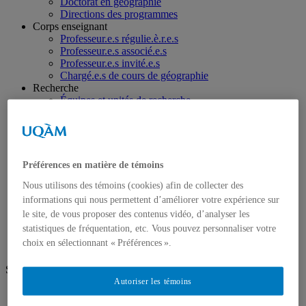
Doctorat en géographie
Directions des programmes
Corps enseignant
Professeur.e.s régulie.è.r.e.s
Professeur.e.s associé.e.s
Professeur.e.s invité.e.s
Chargé.e.s de cours de géographie
Recherche
Équipes et unités de recherche
Régles d’éthique
Axes de recherche
Publications
Mémoires et thèses
Laboratoires
Préférences en matière de témoins
Équipements de recherche
Nous utilisons des témoins (cookies) afin de collecter des
Médias
Géographie à UQAM.tv
informations qui nous permettent d’améliorer votre expérience sur
Revue de presse
le site, de vous proposer des contenus vidéo, d’analyser les
Nous joindre
statistiques de fréquentation, etc. Vous pouvez personnaliser votre
choix en sélectionnant « Préférences ».
Suivez-nous
Autoriser les témoins
Facebook
Instagram