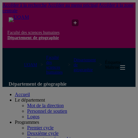
Accéder à la recherche
Accéder au menu pricipal
Accéder à la zone
centrale
Faculté des sciences humaines
Département de géographie
Faculté
Département
des
Étiquette :
UQAM
de
sciences
Maîtrise
géographie
humaines
Département de géographie
Accueil
Le département
Mot de la direction
Personnel de soutien
Logos
Programmes
Premier cycle
Deuxième cycle