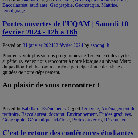
Baccalauréat
,
étudiante
,
Géographie
,
Géomatique
,
Maîtrise
,
témoignage
Portes ouvertes de l'UQAM | Samedi 10
février 2024 - 12h à 16h
Posted on
31 janvier 2024
22 février 2024
by
asnong_h
Pour en savoir plus sur nos programmes de 1er cycle et des cycles
supérieurs, venez nous rencontrer à notre kiosque au niveau Métro
du pavillon Judith-Jasmin et même participer à une des visites
guidées de notre département.
Au plaisir de vous rencontrer !
Posted in
Babillard
,
Événements
Tagged
1er cycle
,
Aménagement du
territoire
,
Baccalauréat
,
doctorat
,
Environnement
,
Études graduées
,
Géographie
,
Géomatique
,
Maîtrise
,
Portes ouvertes
,
Réseautage
C'est le retour des conférences étudiantes