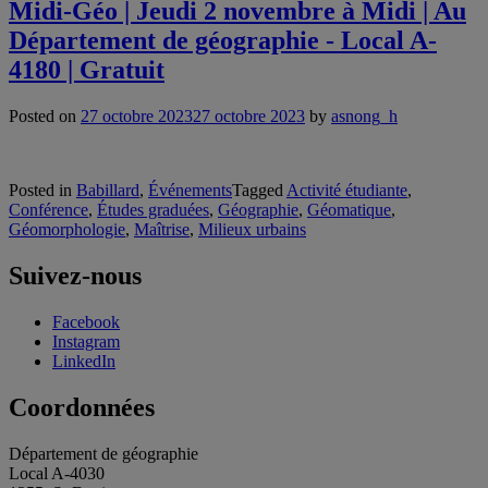
Midi-Géo | Jeudi 2 novembre à Midi | Au
Département de géographie - Local A-
4180 | Gratuit
Posted on
27 octobre 2023
27 octobre 2023
by
asnong_h
Posted in
Babillard
,
Événements
Tagged
Activité étudiante
,
Conférence
,
Études graduées
,
Géographie
,
Géomatique
,
Géomorphologie
,
Maîtrise
,
Milieux urbains
Suivez-nous
Facebook
Instagram
LinkedIn
Coordonnées
Département de géographie
Local A-4030