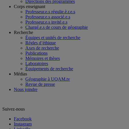
Directions des programmes
Corps enseignant
Professeur.e.s régulie.è.r.e.s
Professeur.e.s associé.e.s
Professeur.e.s invité.e.s
Chargé.e.s de cours de géographie
Recherche
Équipes et unités de recherche
Régles d’éthique
Axes de recherche
Publications
Mémoires et thèses
Laboratoires
Équipements de recherche
Médias
Géographie à UQAM.tv
Revue de presse
Nous joindre
Suivez-nous
Facebook
Instagram