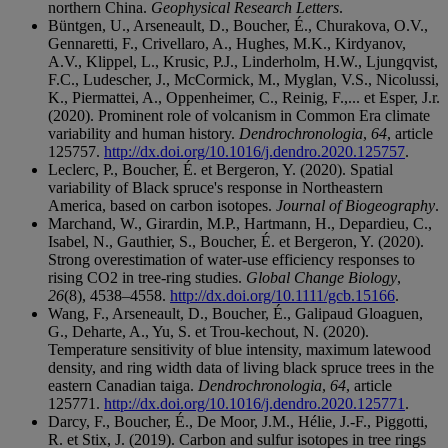
northern China.
Geophysical Research Letters
.
Büntgen, U., Arseneault, D., Boucher, É., Churakova, O.V.,
Gennaretti, F., Crivellaro, A., Hughes, M.K., Kirdyanov,
A.V., Klippel, L., Krusic, P.J., Linderholm, H.W., Ljungqvist,
F.C., Ludescher, J., McCormick, M., Myglan, V.S., Nicolussi,
K., Piermattei, A., Oppenheimer, C., Reinig, F.,... et Esper, J.r.
(2020). Prominent role of volcanism in Common Era climate
variability and human history.
Dendrochronologia
,
64
, article
125757.
http://dx.doi.org/10.1016/j.dendro.2020.125757
.
Leclerc, P., Boucher, É. et Bergeron, Y. (2020). Spatial
variability of Black spruce's response in Northeastern
America, based on carbon isotopes.
Journal of Biogeography
.
Marchand, W., Girardin, M.P., Hartmann, H., Depardieu, C.,
Isabel, N., Gauthier, S., Boucher, É. et Bergeron, Y. (2020).
Strong overestimation of water-use efficiency responses to
rising CO2 in tree-ring studies.
Global Change Biology
,
26
(8), 4538–4558.
http://dx.doi.org/10.1111/gcb.15166
.
Wang, F., Arseneault, D., Boucher, É., Galipaud Gloaguen,
G., Deharte, A., Yu, S. et Trou-kechout, N. (2020).
Temperature sensitivity of blue intensity, maximum latewood
density, and ring width data of living black spruce trees in the
eastern Canadian taiga.
Dendrochronologia
,
64
, article
125771.
http://dx.doi.org/10.1016/j.dendro.2020.125771
.
Darcy, F., Boucher, É., De Moor, J.M., Hélie, J.-F., Piggotti,
R. et Stix, J. (2019). Carbon and sulfur isotopes in tree rings