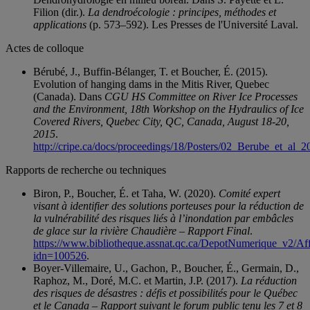
Filion (dir.).
La dendroécologie : principes, méthodes et
applications
(p. 573–592). Les Presses de l'Université Laval.
Actes de colloque
Bérubé, J., Buffin-Bélanger, T. et Boucher, É. (2015).
Evolution of hanging dams in the Mitis River, Quebec
(Canada). Dans
CGU HS Committee on River Ice Processes
and the Environment, 18th Workshop on the Hydraulics of Ice
Covered Rivers, Quebec City, QC, Canada, August 18-20,
2015
.
http://cripe.ca/docs/proceedings/18/Posters/02_Berube_et_al_2
Rapports de recherche ou techniques
Biron, P., Boucher, É. et Taha, W. (2020).
Comité expert
visant à identifier des solutions porteuses pour la réduction de
la vulnérabilité des risques liés à l’inondation par embâcles
de glace sur la rivière Chaudière – Rapport Final
.
https://www.bibliotheque.assnat.qc.ca/DepotNumerique_v2/Af
idn=100526
.
Boyer-Villemaire, U., Gachon, P., Boucher, É., Germain, D.,
Raphoz, M., Doré, M.C. et Martin, J.P. (2017).
La réduction
des risques de désastres : défis et possibilités pour le Québec
et le Canada – Rapport suivant le forum public tenu les 7 et 8