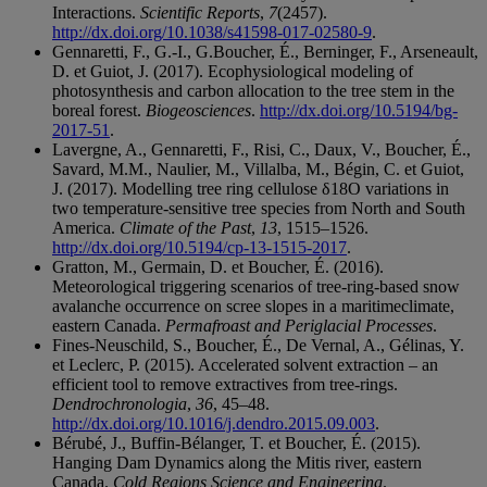
Interactions.
Scientific Reports
,
7
(2457).
http://dx.doi.org/10.1038/s41598-017-02580-9
.
Gennaretti, F., G.-I., G.Boucher, É., Berninger, F., Arseneault,
D. et Guiot, J. (2017). Ecophysiological modeling of
photosynthesis and carbon allocation to the tree stem in the
boreal forest.
Biogeosciences
.
http://dx.doi.org/10.5194/bg-
2017-51
.
Lavergne, A., Gennaretti, F., Risi, C., Daux, V., Boucher, É.,
Savard, M.M., Naulier, M., Villalba, M., Bégin, C. et Guiot,
J. (2017). Modelling tree ring cellulose δ18O variations in
two temperature-sensitive tree species from North and South
America.
Climate of the Past
,
13
, 1515–1526.
http://dx.doi.org/10.5194/cp-13-1515-2017
.
Gratton, M., Germain, D. et Boucher, É. (2016).
Meteorological triggering scenarios of tree-ring-based snow
avalanche occurrence on scree slopes in a maritimeclimate,
eastern Canada.
Permafroast and Periglacial Processes
.
Fines-Neuschild, S., Boucher, É., De Vernal, A., Gélinas, Y.
et Leclerc, P. (2015). Accelerated solvent extraction – an
efficient tool to remove extractives from tree-rings.
Dendrochronologia
,
36
, 45–48.
http://dx.doi.org/10.1016/j.dendro.2015.09.003
.
Bérubé, J., Buffin-Bélanger, T. et Boucher, É. (2015).
Hanging Dam Dynamics along the Mitis river, eastern
Canada.
Cold Regions Science and Engineering
.