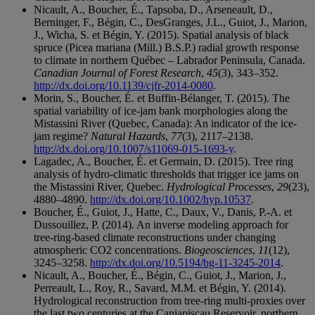
Nicault, A., Boucher, É., Tapsoba, D., Arseneault, D.,
Berninger, F., Bégin, C., DesGranges, J.L., Guiot, J., Marion,
J., Wicha, S. et Bégin, Y. (2015). Spatial analysis of black
spruce (Picea mariana (Mill.) B.S.P.) radial growth response
to climate in northern Québec – Labrador Peninsula, Canada.
Canadian Journal of Forest Research
,
45
(3), 343–352.
http://dx.doi.org/10.1139/cjfr-2014-0080
.
Morin, S., Boucher, É. et Buffin-Bélanger, T. (2015). The
spatial variability of ice-jam bank morphologies along the
Mistassini River (Quebec, Canada): An indicator of the ice-
jam regime?
Natural Hazards
,
77
(3), 2117–2138.
http://dx.doi.org/10.1007/s11069-015-1693-y
.
Lagadec, A., Boucher, É. et Germain, D. (2015). Tree ring
analysis of hydro‐climatic thresholds that trigger ice jams on
the Mistassini River, Quebec.
Hydrological Processes
,
29
(23),
4880–4890.
http://dx.doi.org/10.1002/hyp.10537
.
Boucher, É., Guiot, J., Hatte, C., Daux, V., Danis, P.-A. et
Dussouillez, P. (2014). An inverse modeling approach for
tree-ring-based climate reconstructions under changing
atmospheric CO2 concentrations.
Biogeosciences
,
11
(12),
3245–3258.
http://dx.doi.org/10.5194/bg-11-3245-2014
.
Nicault, A., Boucher, É., Bégin, C., Guiot, J., Marion, J.,
Perreault, L., Roy, R., Savard, M.M. et Bégin, Y. (2014).
Hydrological reconstruction from tree-ring multi-proxies over
the last two centuries at the Caniapiscau Reservoir, northern