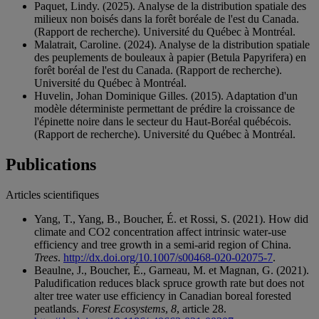
Paquet, Lindy. (2025). Analyse de la distribution spatiale des
milieux non boisés dans la forêt boréale de l'est du Canada.
(Rapport de recherche). Université du Québec à Montréal.
Malatrait, Caroline. (2024). Analyse de la distribution spatiale
des peuplements de bouleaux à papier (Betula Papyrifera) en
forêt boréal de l'est du Canada. (Rapport de recherche).
Université du Québec à Montréal.
Huvelin, Johan Dominique Gilles. (2015). Adaptation d'un
modèle déterministe permettant de prédire la croissance de
l'épinette noire dans le secteur du Haut-Boréal québécois.
(Rapport de recherche). Université du Québec à Montréal.
Publications
Articles scientifiques
Yang, T., Yang, B., Boucher, É. et Rossi, S. (2021). How did
climate and CO2 concentration affect intrinsic water-use
efficiency and tree growth in a semi-arid region of China.
Trees
.
http://dx.doi.org/10.1007/s00468-020-02075-7
.
Beaulne, J., Boucher, É., Garneau, M. et Magnan, G. (2021).
Paludification reduces black spruce growth rate but does not
alter tree water use efficiency in Canadian boreal forested
peatlands.
Forest Ecosystems
,
8
, article 28.