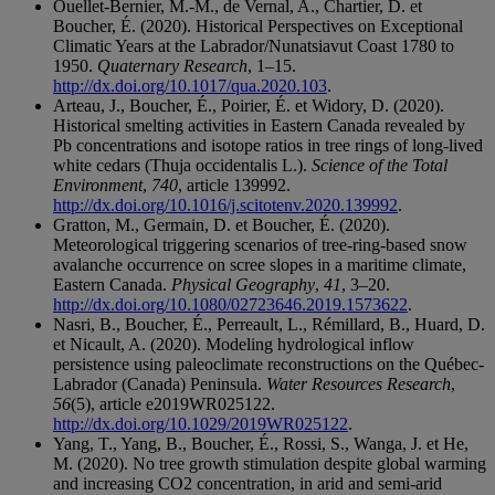
Ouellet-Bernier, M.-M., de Vernal, A., Chartier, D. et
Boucher, É. (2020). Historical Perspectives on Exceptional
Climatic Years at the Labrador/Nunatsiavut Coast 1780 to
1950.
Quaternary Research
, 1–15.
http://dx.doi.org/10.1017/qua.2020.103
.
Arteau, J., Boucher, É., Poirier, É. et Widory, D. (2020).
Historical smelting activities in Eastern Canada revealed by
Pb concentrations and isotope ratios in tree rings of long-lived
white cedars (Thuja occidentalis L.).
Science of the Total
Environment
,
740
, article 139992.
http://dx.doi.org/10.1016/j.scitotenv.2020.139992
.
Gratton, M., Germain, D. et Boucher, É. (2020).
Meteorological triggering scenarios of tree-ring-based snow
avalanche occurrence on scree slopes in a maritime climate,
Eastern Canada.
Physical Geography
,
41
, 3–20.
http://dx.doi.org/10.1080/02723646.2019.1573622
.
Nasri, B., Boucher, É., Perreault, L., Rémillard, B., Huard, D.
et Nicault, A. (2020). Modeling hydrological inflow
persistence using paleoclimate reconstructions on the Québec-
Labrador (Canada) Peninsula.
Water Resources Research
,
56
(5), article e2019WR025122.
http://dx.doi.org/10.1029/2019WR025122
.
Yang, T., Yang, B., Boucher, É., Rossi, S., Wanga, J. et He,
M. (2020). No tree growth stimulation despite global warming
and increasing CO2 concentration, in arid and semi-arid