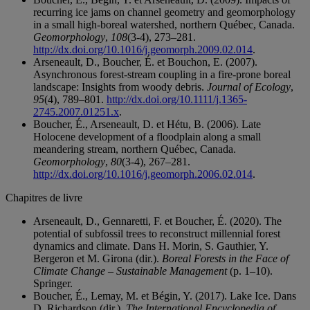
recurring ice jams on channel geometry and geomorphology
in a small high-boreal watershed, northern Québec, Canada.
Geomorphology
,
108
(3-4), 273–281.
http://dx.doi.org/10.1016/j.geomorph.2009.02.014
.
Arseneault, D., Boucher, É. et Bouchon, E. (2007).
Asynchronous forest-stream coupling in a fire-prone boreal
landscape: Insights from woody debris.
Journal of Ecology
,
95
(4), 789–801.
http://dx.doi.org/10.1111/j.1365-
2745.2007.01251.x
.
Boucher, É., Arseneault, D. et Hétu, B. (2006). Late
Holocene development of a floodplain along a small
meandering stream, northern Québec, Canada.
Geomorphology
,
80
(3-4), 267–281.
http://dx.doi.org/10.1016/j.geomorph.2006.02.014
.
Chapitres de livre
Arseneault, D., Gennaretti, F. et Boucher, É. (2020). The
potential of subfossil trees to reconstruct millennial forest
dynamics and climate. Dans H. Morin, S. Gauthier, Y.
Bergeron et M. Girona (dir.).
Boreal Forests in the Face of
Climate Change – Sustainable Management
(p. 1–10).
Springer.
Boucher, É., Lemay, M. et Bégin, Y. (2017). Lake Ice. Dans
D. Richardson (dir.).
The International Encyclopedia of