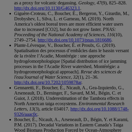
as a proxy for volcanic degassing.
Geology
,
47
(9), 825–828.
http://dx.doi.org/10.1130/G46323.1
.
Giguère-Croteau, C., Boucher, É., Bergeron, Y., Girardin, M.,
Drobyshev, I., Silva, L. et Garneau, M. (2019). North
America’s oldest boreal trees are more efficient water users
due to increased [CO2], but do not grow faster.
PNAS:
Proceeding of the National Academy of Sciences
,
116
(10),
2749–2754.
http://dx.doi.org/10.1073/pnas.1816686
.
Plante-Lévesque, V., Boucher, É. et Proulx, G. (2019).
Spatialisation des processus d’embâcles dans le bassin versant
de la rivière l’Acadie, Montérégie : une approche
hydrogéomorphologique [Spatial distribution of ice jamming
processes in the l'Acadie River watershed, Montérégie: a
hydrogeomorphological approach].
Revue des sciences de
l'eau/Journal of Water Science
,
32
(1), 21–36.
http://dx.doi.org/10.7202/1059878ar
.
Gennaretti, F., Boucher, É., Nicault, A., Gea-Izquierdo, G.,
Arseneault, D., Berninger, F., Savard, M.M., Bégin, C. et
Guiot, J. (2018). Underestimation of the Tambora effects in
North American taiga ecosystems.
Environmental Research
Letters
,
13
(3), article 034017.
http://dx.doi.org/10.1088/1748-
9326/aaac0c
.
Boucher, É., Nicault, A., Arseneault, D., Bégin, Y. et Karami,
P.M. (2017). Decadal Variations in Eastern Canada’s Taiga
Wood Biomass Production Forced by Ocean-Atmosphere