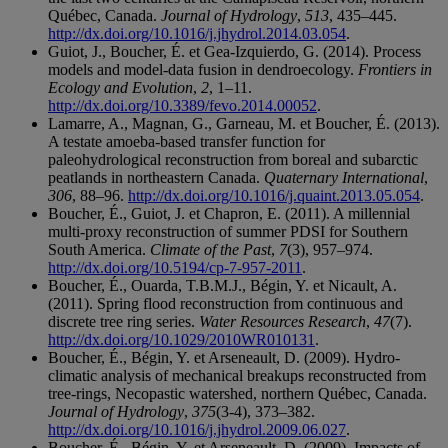
Québec, Canada.
Journal of Hydrology
,
513
, 435–445.
http://dx.doi.org/10.1016/j.jhydrol.2014.03.054
.
Guiot, J., Boucher, É. et Gea-Izquierdo, G. (2014). Process
models and model-data fusion in dendroecology.
Frontiers in
Ecology and Evolution
,
2
, 1–11.
http://dx.doi.org/10.3389/fevo.2014.00052
.
Lamarre, A., Magnan, G., Garneau, M. et Boucher, É. (2013).
A testate amoeba-based transfer function for
paleohydrological reconstruction from boreal and subarctic
peatlands in northeastern Canada.
Quaternary International
,
306
, 88–96.
http://dx.doi.org/10.1016/j.quaint.2013.05.054
.
Boucher, É., Guiot, J. et Chapron, E. (2011). A millennial
multi-proxy reconstruction of summer PDSI for Southern
South America.
Climate of the Past
,
7
(3), 957–974.
http://dx.doi.org/10.5194/cp-7-957-2011
.
Boucher, É., Ouarda, T.B.M.J., Bégin, Y. et Nicault, A.
(2011). Spring flood reconstruction from continuous and
discrete tree ring series.
Water Resources Research
,
47
(7).
http://dx.doi.org/10.1029/2010WR010131
.
Boucher, É., Bégin, Y. et Arseneault, D. (2009). Hydro-
climatic analysis of mechanical breakups reconstructed from
tree-rings, Necopastic watershed, northern Québec, Canada.
Journal of Hydrology
,
375
(3-4), 373–382.
http://dx.doi.org/10.1016/j.jhydrol.2009.06.027
.
Boucher, É., Bégin, Y. et Arseneault, D. (2009). Impacts of