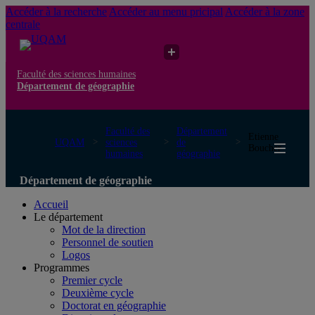
Accéder à la recherche
Accéder au menu pricipal
Accéder à la zone
centrale
Faculté des sciences humaines
Département de géographie
Faculté des
Département
Etienne
UQAM
sciences
de
Boucher
humaines
géographie
Département de géographie
Accueil
Le département
Mot de la direction
Personnel de soutien
Logos
Programmes
Premier cycle
Deuxième cycle
Doctorat en géographie