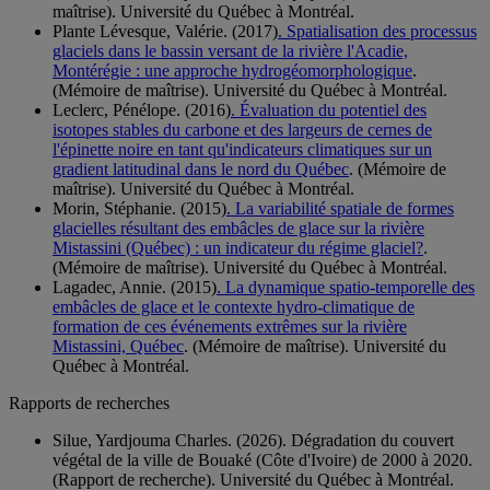
maîtrise). Université du Québec à Montréal.
Plante Lévesque, Valérie. (2017)
. Spatialisation des processus
glaciels dans le bassin versant de la rivière l'Acadie,
Montérégie : une approche hydrogéomorphologique
.
(Mémoire de maîtrise). Université du Québec à Montréal.
Leclerc, Pénélope. (2016)
. Évaluation du potentiel des
isotopes stables du carbone et des largeurs de cernes de
l'épinette noire en tant qu'indicateurs climatiques sur un
gradient latitudinal dans le nord du Québec
. (Mémoire de
maîtrise). Université du Québec à Montréal.
Morin, Stéphanie. (2015)
. La variabilité spatiale de formes
glacielles résultant des embâcles de glace sur la rivière
Mistassini (Québec) : un indicateur du régime glaciel?
.
(Mémoire de maîtrise). Université du Québec à Montréal.
Lagadec, Annie. (2015)
. La dynamique spatio-temporelle des
embâcles de glace et le contexte hydro-climatique de
formation de ces événements extrêmes sur la rivière
Mistassini, Québec
. (Mémoire de maîtrise). Université du
Québec à Montréal.
Rapports de recherches
Silue, Yardjouma Charles. (2026). Dégradation du couvert
végétal de la ville de Bouaké (Côte d'Ivoire) de 2000 à 2020.
(Rapport de recherche). Université du Québec à Montréal.