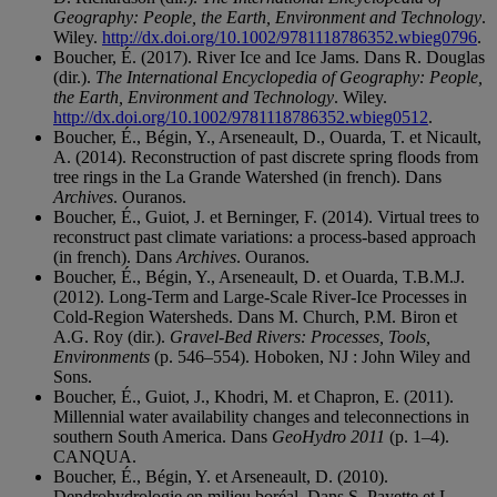
Geography: People, the Earth, Environment and Technology
.
Wiley.
http://dx.doi.org/10.1002/9781118786352.wbieg0796
.
Boucher, É. (2017). River Ice and Ice Jams. Dans R. Douglas
(dir.).
The International Encyclopedia of Geography: People,
the Earth, Environment and Technology
. Wiley.
http://dx.doi.org/10.1002/9781118786352.wbieg0512
.
Boucher, É., Bégin, Y., Arseneault, D., Ouarda, T. et Nicault,
A. (2014). Reconstruction of past discrete spring floods from
tree rings in the La Grande Watershed (in french). Dans
Archives
. Ouranos.
Boucher, É., Guiot, J. et Berninger, F. (2014). Virtual trees to
reconstruct past climate variations: a process-based approach
(in french). Dans
Archives
. Ouranos.
Boucher, É., Bégin, Y., Arseneault, D. et Ouarda, T.B.M.J.
(2012). Long-Term and Large-Scale River-Ice Processes in
Cold-Region Watersheds. Dans M. Church, P.M. Biron et
A.G. Roy (dir.).
Gravel-Bed Rivers: Processes, Tools,
Environments
(p. 546–554). Hoboken, NJ : John Wiley and
Sons.
Boucher, É., Guiot, J., Khodri, M. et Chapron, E. (2011).
Millennial water availability changes and teleconnections in
southern South America. Dans
GeoHydro 2011
(p. 1–4).
CANQUA.
Boucher, É., Bégin, Y. et Arseneault, D. (2010).
Dendrohydrologie en milieu boréal. Dans S. Payette et L.