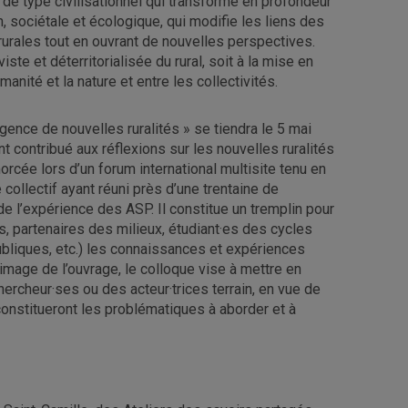
de type civilisationnel qui transforme en profondeur
, sociétale et écologique, qui modifie les liens des
 rurales tout en ouvrant de nouvelles perspectives.
iste et déterritorialisée du rural, soit à la mise en
anité et la nature et entre les collectivités.
gence de nouvelles ruralités » se tiendra le 5 mai
nt contribué aux réflexions sur les nouvelles ruralités
orcée lors d’un forum international multisite tenu en
 collectif ayant réuni près d’une trentaine de
 de l’expérience des ASP. Il constitue un tremplin pour
s, partenaires des milieux, étudiant·es des cycles
publiques, etc.) les connaissances et expériences
’image de l’ouvrage, le colloque vise à mettre en
hercheur·ses ou des acteur·trices terrain, en vue de
 constitueront les problématiques à aborder et à