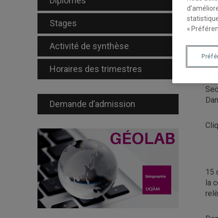
Diplômés
d’améliore
statistiqu
Stages
Le 
« Préféren
Activité de synthèse
Sé
Préf
rur
Horaires des trimestres
Sec
Dan
Demande d’admission
Cli
15 
la 
rel