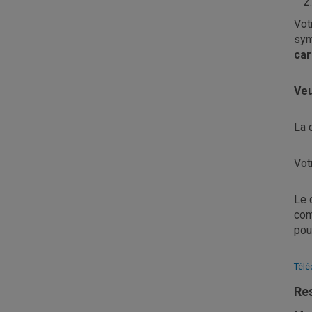
Vot
syn
car
Veu
La 
Vot
Le 
com
pou
Télé
Res