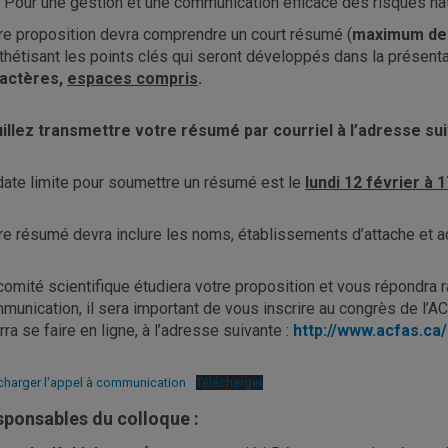
Pour une gestion et une communication efficace des risques na
re proposition devra comprendre un court résumé (
maximum de
thétisant les points clés qui seront développés dans la présent
actères,
espaces compris
.
illez transmettre votre résumé par courriel à l’adresse su
date limite pour soumettre un résumé est le
lundi 12 février à 
re résumé devra inclure les noms, établissements d’attache et a
comité scientifique étudiera votre proposition et vous répondra 
munication, il sera important de vous inscrire au congrès de l’ACF
rra se faire en ligne, à l’adresse suivante :
http://www.acfas.ca
charger l'appel à communication
Télécharger
ponsables du colloque :