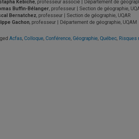
stapha Kebiche
, professeur associé | Département de géog
mas Buffin-Bélanger
, professeur | Section de géo
cal Bernatchez
, professeur | Section de géographie, UQAR
lippe Gachon
, professeur | Département de géographie, UQA
gged
Acfas
,
Colloque
,
Conférence
,
Géographie
,
Québec
,
Risques 