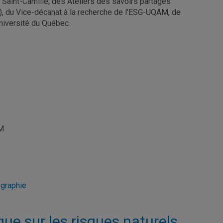
 Saint-Camille, des Ateliers des savoirs partagés
), du Vice-décanat à la recherche de l'ESG-UQAM, de
niversité du Québec.
AM
graphie
ue sur les risques naturels