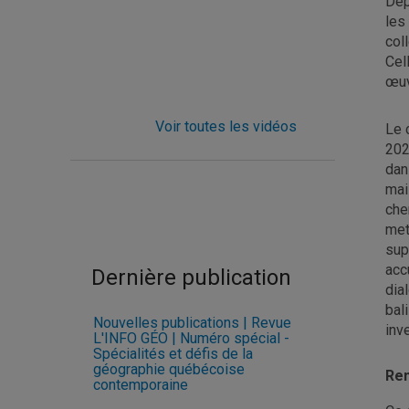
Dep
les
col
Cel
œuv
Voir toutes les vidéos
Le 
202
dan
mai
che
met
sup
acc
Dernière publication
dia
bal
Nouvelles publications | Revue
inv
L'INFO GÉO | Numéro spécial -
Spécialités et défis de la
géographie québécoise
Re
contemporaine