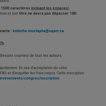
turels
 1500 caractères
incluant les espaces
),
ation et son
titre ne devra pas dépasser 180
ivante :
kebiche.mustapha@uqam.ca
17h
.
dresses courriels de tous les auteurs.
rapidement. En cas d’acceptation de votre
AS et d’acquitter les frais requis. Cette inscription
/evenements/congres/inscription