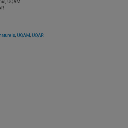
raphie, UQAM
graphie, UQAR
M
naturels
,
UQAM
,
UQAR