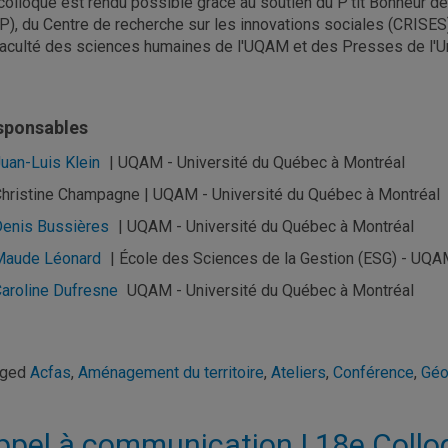
colloque est rendu possible grâce au soutien du P'tit Bonheur de
P), du Centre de recherche sur les innovations sociales (CRISES
Faculté des sciences humaines de l'UQAM et des Presses de l'U
sponsables
uan-Luis Klein
| UQAM - Université du Québec à Montréal
hristine Champagne | UQAM - Université du Québec à Montréal
enis Bussières
| UQAM - Université du Québec à Montréal
Maude Léonard
| École des Sciences de la Gestion (ESG) - UQ
aroline Dufresne
UQAM - Université du Québec à Montréal
gged
Acfas
,
Aménagement du territoire
,
Ateliers
,
Conférence
,
Géo
ppel à communication | 18e Colloq