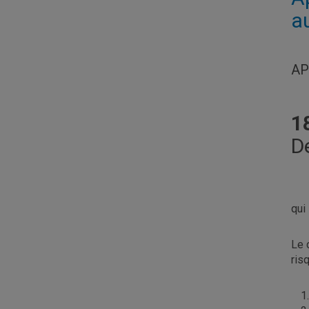
a
AP
1
D
qui
Le 
ris