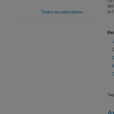
Ce 
(AS
la 
Toutes les publications
Re
J
C
D
C
Ta
A