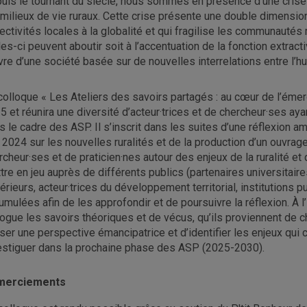
uis le tournant du siècle, nous sommes en présence d’une crise 
 milieux de vie ruraux. Cette crise présente une double dimension
lectivités locales à la globalité et qui fragilise les communautés
les-ci peuvent aboutir soit à l’accentuation de la fonction extractiv
re d’une société basée sur de nouvelles interrelations entre l’hum
colloque « Les Ateliers des savoirs partagés : au cœur de l’émer
5 et réunira une diversité d’acteur·trices et de chercheur·ses aya
s le cadre des ASP. Il s’inscrit dans les suites d’une réflexion am
 2024 sur les nouvelles ruralités et de la production d’un ouvrage
rcheur·ses et de praticien·nes autour des enjeux de la ruralité et
tre en jeu auprès de différents publics (partenaires universitaire
érieurs, acteur·trices du développement territorial, institutions 
umulées afin de les approfondir et de poursuivre la réflexion. À l
logue les savoirs théoriques et de vécus, qu’ils proviennent de c
iser une perspective émancipatrice et d’identifier les enjeux qui
estiguer dans la prochaine phase des ASP (2025-2030).
merciements