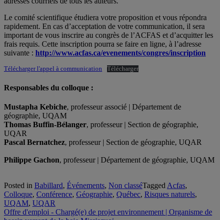
adresses courriels de tous les auteurs.
Le comité scientifique étudiera votre proposition et vous répondra
rapidement. En cas d’acceptation de votre communication, il sera
important de vous inscrire au congrès de l’ACFAS et d’acquitter les
frais requis. Cette inscription pourra se faire en ligne, à l’adresse
suivante :
http://www.acfas.ca/evenements/congres/inscription
Télécharger l'appel à communication
Télécharger
Responsables du colloque :
Mustapha Kebiche
, professeur associé | Département de
géographie, UQAM
Thomas Buffin-Bélanger
, professeur | Section de géographie,
UQAR
Pascal Bernatchez
, professeur | Section de géographie, UQAR
Philippe Gachon
, professeur | Département de géographie, UQAM
Posted in
Babillard
,
Événements
,
Non classé
Tagged
Acfas
,
Colloque
,
Conférence
,
Géographie
,
Québec
,
Risques naturels
,
UQAM
,
UQAR
Navigation
Offre d'emploi - Chargé(e) de projet environnement | Organisme de