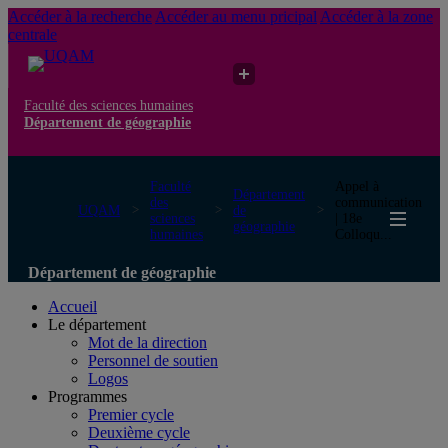
Accéder à la recherche
Accéder au menu pricipal
Accéder à la zone
centrale
Faculté des sciences humaines
Département de géographie
Faculté
Appel à
Département
des
communication
UQAM
de
sciences
| 18e
géographie
humaines
Colloqu...
Département de géographie
Accueil
Le département
Mot de la direction
Personnel de soutien
Logos
Programmes
Premier cycle
Deuxième cycle