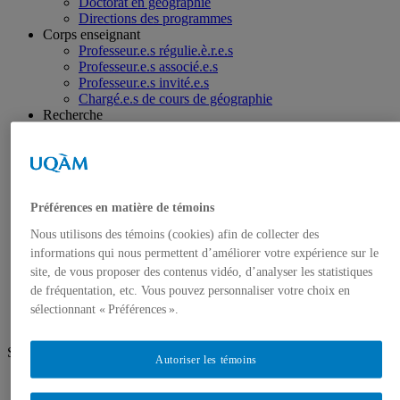
Doctorat en géographie
Directions des programmes
Corps enseignant
Professeur.e.s régulie.è.r.e.s
Professeur.e.s associé.e.s
Professeur.e.s invité.e.s
Chargé.e.s de cours de géographie
Recherche
Équipes et unités de recherche
Régles d’éthique
Axes de recherche
Publications
Mémoires et thèses
Préférences en matière de témoins
Laboratoires
Équipements de recherche
Nous utilisons des témoins (cookies) afin de collecter des
Médias
informations qui nous permettent d’améliorer votre expérience sur le
Géographie à UQAM.tv
site, de vous proposer des contenus vidéo, d’analyser les statistiques
Revue de presse
de fréquentation, etc. Vous pouvez personnaliser votre choix en
Nous joindre
sélectionnant « Préférences ».
Suivez-nous
Autoriser les témoins
Facebook
Instagram