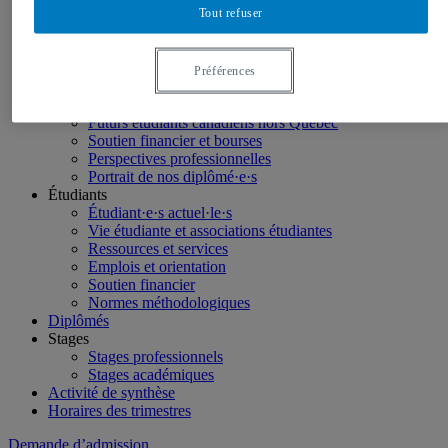
Tout refuser
LinkedIn
Futurs étudiants
Étudier en géographie
Préférences
Nos programmes
Étudiants internationaux
Futurs étudiants canadiens hors Québec
Soutien financier et bourses
Perspectives professionnelles
Portrait de nos diplômé·e·s
Étudiants
Étudiant·e·s actuel·le·s
Vie étudiante et associations étudiantes
Ressources et services
Emplois et orientation
Soutien financier
Normes méthodologiques
Diplômés
Stages
Stages professionnels
Stages académiques
Activité de synthèse
Horaires des trimestres
Demande d’admission