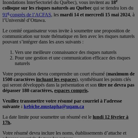
e
Inondations InterSectoriel du Québec), vous invitent au
18
colloque sur les risques naturels au Québec
qui se tiendra lors du
e
91
congrès de l’ACFAS
, les
mardi 14 et mercredi 15 mai 2024
, à
l’Université d’Ottawa.
Le comité organisateur vous invite à soumettre une proposition de
communication sur toute thématique en lien avec les risques naturels
pouvant s’intégrer dans les axes suivants :
Vers une meilleure connaissance des risques naturels
Pour une gestion et une communication efficace des risques
naturels
Votre proposition devra comprendre un court résumé (
maximum de
1500 caractères
incluant les espaces
), synthétisant les points clés
qui seront développés dans la présentation et son
titre ne devra pas
dépasser 180 caractères,
espaces compris
.
Veuillez transmettre votre résumé par courriel à l’adresse
suivante :
kebiche.mustapha@uqam.ca
La date limite pour soumettre un résumé est le
lundi 12 février à
17h
.
Votre résumé devra inclure les noms, établissements d’attache et