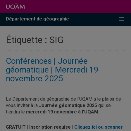
Accéder
Accéder
Accéder
à
au
à
la
menu
la
Département de géographie
recherche
pricipal
zone
centrale
Étiquette :
SIG
Conférences | Journée
géomatique | Mercredi 19
novembre 2025
Le Département de géographie de l’UQAM a le plaisir de
vous inviter à la
Journée géomatique 2025
qui se
tiendra le
mercredi 19 novembre à l’UQAM
.
GRATUIT | Inscription requise |
Cliquez ici ou scanner