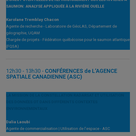
SAUMON: ANALYSE APPLIQUÉE À LA RIVIÈRE OUELLE
Karolane Tremblay Chacon
Agente de recherche - Laboratoire de GéoLAS, Département de
géographie, UQAM
Chargée de projets - Fédération québécoise pour le saumon atlantique
(FQSA)
12h30 - 13h30 -
CONFÉRENCES de L’AGENCE
SPATIALE CANADIENNE (ASC)
LA MISSION DE LA CONSTELLATION RADARSAT ET UTILISATION
DES DONNÉES OT DANS DIFFÉRENTS CONTEXTES
ENVIRONNEMENTAUX
Dalia Laoubi
Agente de commercialisation | Utilisation de l’espace - ASC