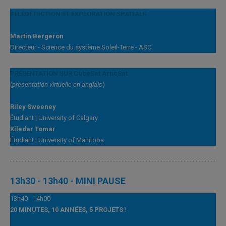
TÉLÉDÉTECTION ET EXPLORATION SPATIALE
Martin Bergeron
Directeur - Science du système Soleil-Terre - ASC
PRÉSENTATION SUR
CubeSat
ArticSat
(
présentation virtuelle en anglais
)
Riley Sweeney
Étudiant | University of Calgary
Kiledar Tomar
Étudiant | University of Manitoba
13h30 - 13h40 - MINI PAUSE
13h40 - 14h00
20 MINUTES, 10 ANNÉES, 5 PROJETS !