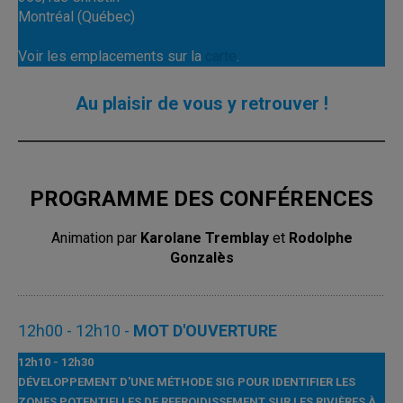
Montréal (Québec)
Voir les emplacements sur la
carte
.
Au plaisir de vous y retrouver !
PROGRAMME DES CONFÉRENCES
Animation par
Karolane Tremblay
et
Rodolphe
Gonzalès
12h00 - 12h10 -
MOT D'OUVERTURE
12h10 - 12h30
DÉVELOPPEMENT D'UNE MÉTHODE SIG POUR IDENTIFIER LES
ZONES POTENTIELLES DE REFROIDISSEMENT SUR LES RIVIÈRES À