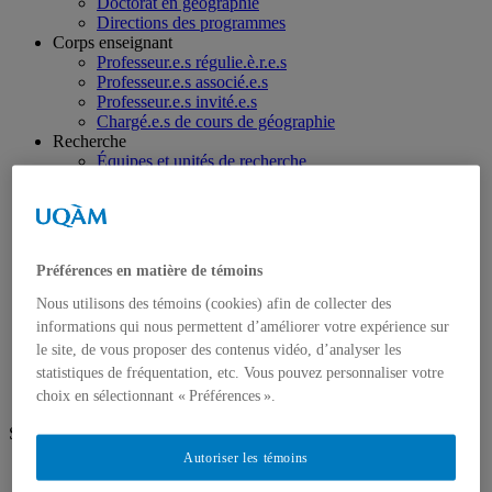
Doctorat en géographie
Directions des programmes
Corps enseignant
Professeur.e.s régulie.è.r.e.s
Professeur.e.s associé.e.s
Professeur.e.s invité.e.s
Chargé.e.s de cours de géographie
Recherche
Équipes et unités de recherche
Régles d’éthique
Axes de recherche
Publications
Mémoires et thèses
Laboratoires
Préférences en matière de témoins
Équipements de recherche
Médias
Nous utilisons des témoins (cookies) afin de collecter des
Géographie à UQAM.tv
informations qui nous permettent d’améliorer votre expérience sur
Revue de presse
le site, de vous proposer des contenus vidéo, d’analyser les
Nous joindre
statistiques de fréquentation, etc. Vous pouvez personnaliser votre
choix en sélectionnant « Préférences ».
Suivez-nous
Autoriser les témoins
Facebook
Instagram