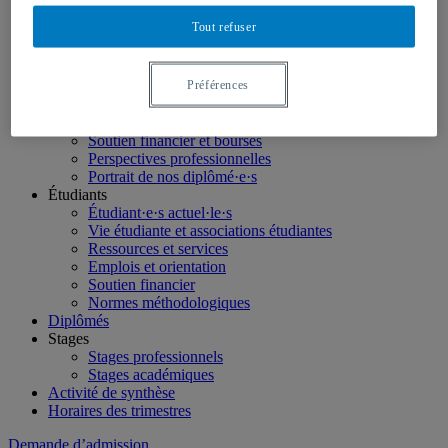
LinkedIn
Tout refuser
Futurs étudiants
Étudier en géographie
Préférences
Nos programmes
Étudiants internationaux
Futurs étudiants canadiens hors Québec
Soutien financier et bourses
Perspectives professionnelles
Portrait de nos diplômé·e·s
Étudiants
Étudiant·e·s actuel·le·s
Vie étudiante et associations étudiantes
Ressources et services
Emplois et orientation
Soutien financier
Normes méthodologiques
Diplômés
Stages
Stages professionnels
Stages académiques
Activité de synthèse
Horaires des trimestres
Demande d’admission