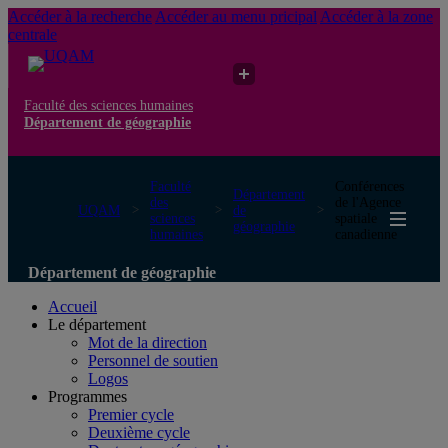
Accéder à la recherche
Accéder au menu pricipal
Accéder à la zone
centrale
Faculté des sciences humaines
Département de géographie
Faculté
Conférences
Département
des
de l'Agence
UQAM
de
sciences
spatiale
géographie
humaines
canadienne
Département de géographie
Accueil
Le département
Mot de la direction
Personnel de soutien
Logos
Programmes
Premier cycle
Deuxième cycle