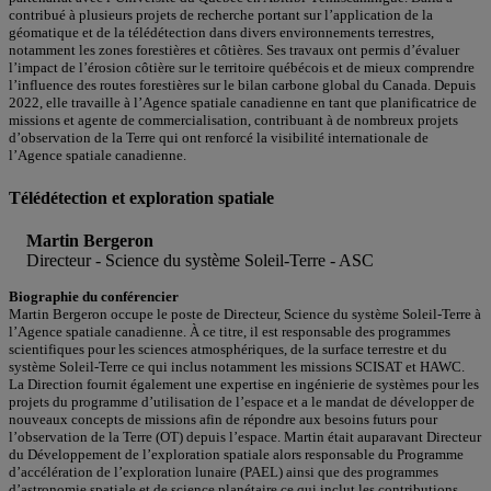
contribué à plusieurs projets de recherche portant sur l’application de la
géomatique et de la télédétection dans divers environnements terrestres,
notamment les zones forestières et côtières. Ses travaux ont permis d’évaluer
l’impact de l’érosion côtière sur le territoire québécois et de mieux comprendre
l’influence des routes forestières sur le bilan carbone global du Canada. Depuis
2022, elle travaille à l’Agence spatiale canadienne en tant que planificatrice de
missions et agente de commercialisation, contribuant à de nombreux projets
d’observation de la Terre qui ont renforcé la visibilité internationale de
l’Agence spatiale canadienne.
Télédétection et exploration spatiale
Martin Bergeron
Directeur - Science du système Soleil-Terre - ASC
Biographie du conférencier
Martin Bergeron occupe le poste de Directeur, Science du système Soleil-Terre à
l’Agence spatiale canadienne. À ce titre, il est responsable des programmes
scientifiques pour les sciences atmosphériques, de la surface terrestre et du
système Soleil-Terre ce qui inclus notamment les missions SCISAT et HAWC.
La Direction fournit également une expertise en ingénierie de systèmes pour les
projets du programme d’utilisation de l’espace et a le mandat de développer de
nouveaux concepts de missions afin de répondre aux besoins futurs pour
l’observation de la Terre (OT) depuis l’espace. Martin était auparavant Directeur
du Développement de l’exploration spatiale alors responsable du Programme
d’accélération de l’exploration lunaire (PAEL) ainsi que des programmes
d’astronomie spatiale et de science planétaire ce qui inclut les contributions