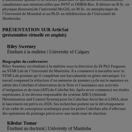
canadiennes aux missions telles que JWST et OSIRIS-Rex. Il détient un B.Sc. en
physique (honours) de l’université McGill, un M.Sc. en astrophysique de
l’Université de Montréal et un Ph.D. en télédétection de l’Université de
Sherbrooke.
PRÉSENTATION SUR ArticSat
(
présentation virtuelle en anglais
)
Riley Sweeney
Étudiant à la maîtrise | University of Calgary
Biographie du conférencier
Riley Sweeney est étudiant à la maîtrise sous la direction du Dr Phil Ferguson
au STAR Lab de l’Université du Manitoba. Il a commencé à travailler avec le
STAR Lab pendant qu’il complétait son baccalauréat en génie mécanique. Ce
travail comprend la rédaction d’un mémoire de premier cycle sur le maintien en
orbite des CubeSats d’observation de la Terre et l’assistance aux activités
d’intégration et de tests (AIT) du CubeSat Iris. Après avoir commencé ses études
supérieures, il est devenu responsable du système ADCS (Attitude
Determination and Control System) pour les CubeSats ArcticSat et LISSA, dont
le lancement est prévu en 2026. Ses recherches portent sur le développement
d’un cadre de conception systémique pour les petits CubeSats afin d’effectuer
des opérations de pointage précis avec une seule roue de réaction.
Kiledar Tomar
Étudiant au doctorat | University of Manitoba