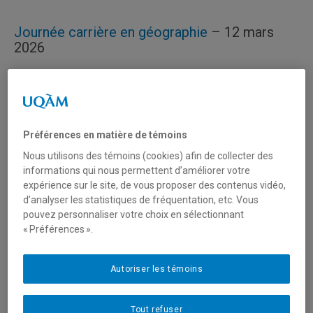
Journée carrière en géographie
– 12 mars
2026
Nous avons le plaisir de vous inviter à une conférence
spéciale présentée dans le cadre de la
Journée carrière
en géographie
, qui se tiendra le
jeudi 12 mars 2026
. Cet
événement rassemblera des professionnelles et
Préférences en matière de témoins
professionnels du milieu, des étudiantes et étudiants,
Nous utilisons des témoins (cookies) afin de collecter des
ainsi que toutes les personnes intéressées par l’avenir
informations qui nous permettent d’améliorer votre
des pratiques géographiques et territoriales.
expérience sur le site, de vous proposer des contenus vidéo,
d’analyser les statistiques de fréquentation, etc. Vous
Conférence spéciale
pouvez personnaliser votre choix en sélectionnant
« Préférences ».
Identité, santé et mieux-être : perspectives
autochtones entre territoires ancestraux et
Autoriser les témoins
milieux urbains
Tout refuser