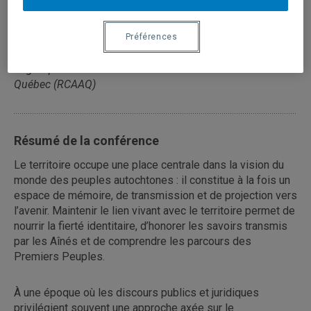
Présentée par :
Préférences
Tanya Sirois
Directrice générale
Regroupement des centres d’amitié autochtones du
Québec (RCAAQ)
Résumé de la conférence
Le territoire occupe une place centrale dans la vision du
monde des peuples autochtones : il constitue à la fois un
espace de mémoire, de transmission et de projection vers
l’avenir. Maintenir le lien vivant avec le territoire permet de
nourrir la fierté identitaire, d’honorer les savoirs transmis
par les Aînés et de comprendre les parcours des
Premiers Peuples.
À une époque où les discours publics et juridiques
privilégient souvent une approche axée sur le