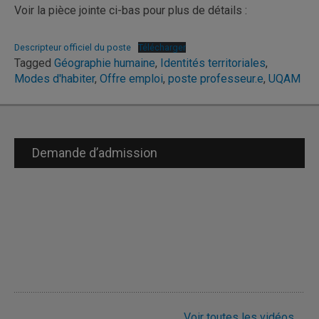
Voir la pièce jointe ci-bas pour plus de détails :
Descripteur officiel du poste
Télécharger
Tagged
Géographie humaine
,
Identités territoriales
,
Modes d'habiter
,
Offre emploi
,
poste professeur.e
,
UQAM
Demande d’admission
Voir toutes les vidéos