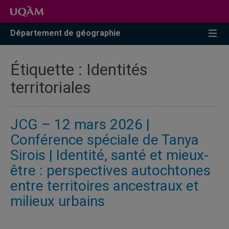
Accéder
Accéder
Accéder
à
au
à
la
menu
la
Département de géographie
recherche
pricipal
zone
centrale
Étiquette :
Identités
territoriales
JCG – 12 mars 2026 |
Conférence spéciale de Tanya
Sirois | Identité, santé et mieux-
être : perspectives autochtones
entre territoires ancestraux et
milieux urbains