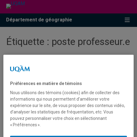
Accéder
Accéder
Accéder
à
au
à
la
menu
la
Département de géographie
recherche
pricipal
zone
centrale
Étiquette :
poste professeur.e
Offre d'emploi | Poste de
professeur·e en géographie
humaine - Modes d'habiter et
Préférences en matière de témoins
identités socioterritoriales |
Nous utilisons des témoins (cookies) afin de collecter des
Géographie UQAM
informations qui nous permettent d’améliorer votre
expérience sur le site, de vous proposer des contenus vidéo,
d’analyser les statistiques de fréquentation, etc. Vous
pouvez personnaliser votre choix en sélectionnant
Le Département de géographie de l’Université du Québec
« Préférences ».
à Montréal (UQAM) sollicite des candidatures pour un
poste régulier de professeure ou professeur en