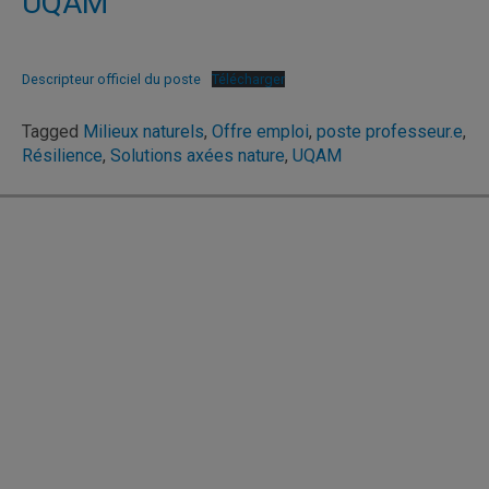
UQAM
Descripteur officiel du poste
Télécharger
Tagged
Milieux naturels
,
Offre emploi
,
poste professeur.e
,
Résilience
,
Solutions axées nature
,
UQAM