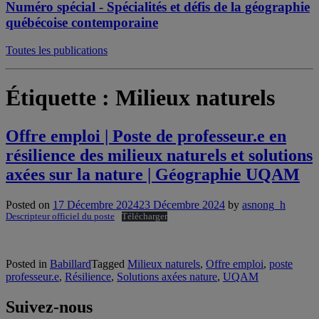
Numéro spécial - Spécialités et défis de la géographie
québécoise contemporaine
Toutes les publications
Étiquette :
Milieux naturels
Offre emploi | Poste de professeur.e en
résilience des milieux naturels et solutions
axées sur la nature | Géographie UQAM
Posted on
17 Décembre 2024
23 Décembre 2024
by
asnong_h
Descripteur officiel du poste
Télécharger
Posted in
Babillard
Tagged
Milieux naturels
,
Offre emploi
,
poste
professeur.e
,
Résilience
,
Solutions axées nature
,
UQAM
Suivez-nous