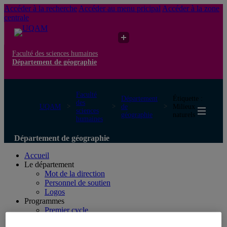
Accéder à la recherche
Accéder au menu pricipal
Accéder à la zone
centrale
Faculté des sciences humaines
Département de géographie
Faculté
Département
Étiquette :
des
UQAM
de
Milieux
sciences
géographie
naturels
humaines
Département de géographie
Accueil
Le département
Mot de la direction
Personnel de soutien
Logos
Programmes
Premier cycle
Deuxième cycle