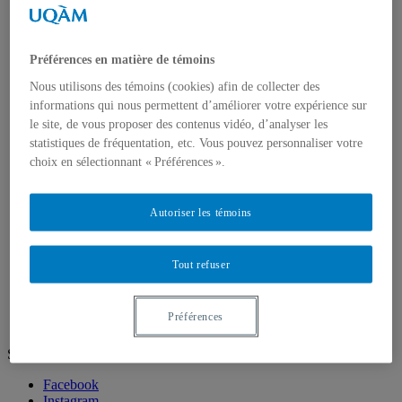
Doctorat en géographie
Directions des programmes
Corps enseignant
Professeur.e.s régulie.è.r.e.s
Préférences en matière de témoins
Professeur.e.s associé.e.s
Professeur.e.s invité.e.s
Nous utilisons des témoins (cookies) afin de collecter des
Chargé.e.s de cours de géographie
informations qui nous permettent d’améliorer votre expérience sur
Recherche
le site, de vous proposer des contenus vidéo, d’analyser les
Équipes et unités de recherche
statistiques de fréquentation, etc. Vous pouvez personnaliser votre
Régles d’éthique
choix en sélectionnant « Préférences ».
Axes de recherche
Publications
Mémoires et thèses
Laboratoires
Autoriser les témoins
Équipements de recherche
Médias
Géographie à UQAM.tv
Tout refuser
Revue de presse
Nous joindre
Préférences
Suivez-nous
Facebook
Instagram