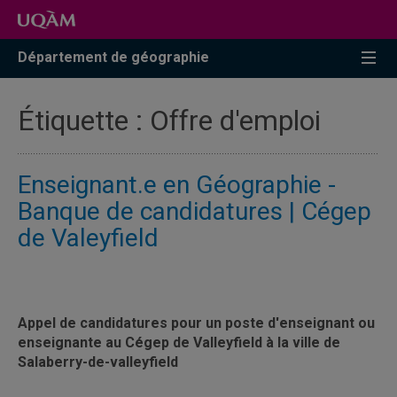
Accéder
Accéder
Accéder
à
au
à
la
menu
la
Département de géographie
recherche
pricipal
zone
centrale
Étiquette :
Offre d'emploi
Enseignant.e en Géographie -
Banque de candidatures | Cégep
de Valeyfield
Appel de candidatures pour un poste d'enseignant ou
enseignante au Cégep de Valleyfield à la ville de
Salaberry-de-valleyfield