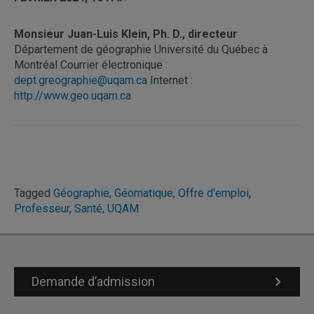
Monsieur Juan-Luis Klein, Ph. D., directeur
Département de géographie Université du Québec à
Montréal Courrier électronique :
dept.greographie@uqam.ca
Internet :
http://www.geo.uqam.ca
Tagged
Géographie
,
Géomatique
,
Offre d'emploi
,
Professeur
,
Santé
,
UQAM
Demande d’admission