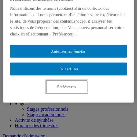
LinkedIn
Nous utilisons des témoins (cookies) afin de collecter des
informations qui nous permettent d’améliorer votre expérience sur
Futurs étudiants
Étudier en géographie
le site, de vous proposer des contenus vidéo, d’analyser les
Nos programmes
statistiques de fréquentation, etc. Vous pouvez personnaliser votre
Étudiants internationaux
choix en sélectionnant « Préférences ».
Futurs étudiants canadiens hors Québec
Soutien financier et bourses
Perspectives professionnelles
Autoriser les témoins
Portrait de nos diplômé·e·s
Étudiants
Étudiant·e·s actuel·le·s
Tout refuser
Vie étudiante et associations étudiantes
Ressources et services
Emplois et orientation
Soutien financier
Préférences
Normes méthodologiques
Diplômés
Stages
Stages professionnels
Stages académiques
Activité de synthèse
Horaires des trimestres
Demande d’admission