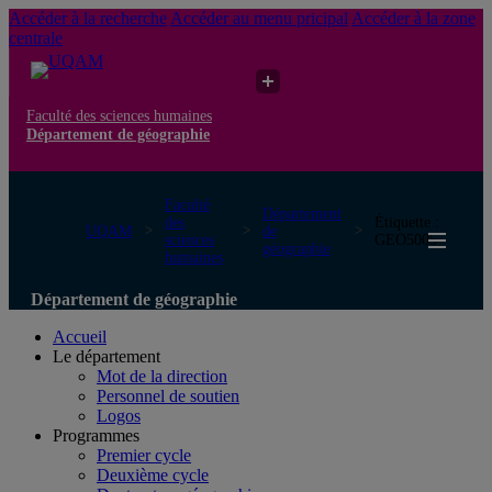
Accéder à la recherche
Accéder au menu pricipal
Accéder à la zone
centrale
Faculté des sciences humaines
Département de géographie
Faculté
Département
des
Étiquette :
UQAM
de
sciences
GEO5005
géographie
humaines
Département de géographie
Accueil
Le département
Mot de la direction
Personnel de soutien
Logos
Programmes
Premier cycle
Deuxième cycle