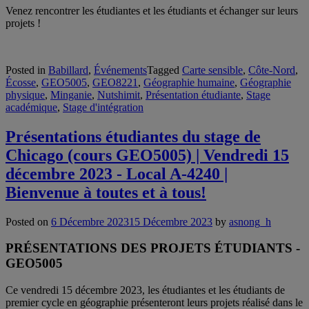
Venez rencontrer les étudiantes et les étudiants et échanger sur leurs
projets !
Posted in
Babillard
,
Événements
Tagged
Carte sensible
,
Côte-Nord
,
Écosse
,
GEO5005
,
GEO8221
,
Géographie humaine
,
Géographie
physique
,
Minganie
,
Nutshimit
,
Présentation étudiante
,
Stage
académique
,
Stage d'intégration
Présentations étudiantes du stage de
Chicago (cours GEO5005) | Vendredi 15
décembre 2023 - Local A-4240 |
Bienvenue à toutes et à tous!
Posted on
6 Décembre 2023
15 Décembre 2023
by
asnong_h
PRÉSENTATIONS DES PROJETS ÉTUDIANTS
-
GEO5005
Ce vendredi 15 décembre 2023, les étudiantes et les étudiants de
premier cycle en géographie présenteront leurs projets réalisé dans le