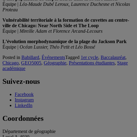
Équipe |
Léa-Maude Dubé Leroux, Laurence Duchesne et Nicolas
Proteau
Vulnérabilité territoriale à la formation de cuvettes au centre-
ville de Chicago: Near North Side et The Loop
Équipe |
Mireille Adam et Florence Arcand-Lecours
L’évolution morphodynamique de la plage du Jackson Park
Équipe |
Océan Lussier, Théo Petit et Léo Bossé
Posted in
Babillard
,
Événements
Tagged
1er cycle
,
Baccalauréat
,
Chicago
,
GEO5005
,
Géographie
,
Présentations étudiantes
,
Stage
académique
Suivez-nous
Facebook
Instagram
LinkedIn
Coordonnées
Département de géographie
Local A-4030