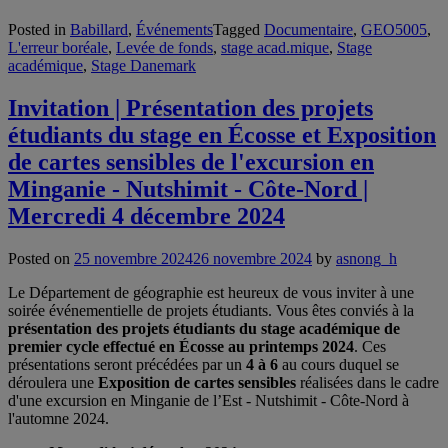
Posted in
Babillard
,
Événements
Tagged
Documentaire
,
GEO5005
,
L'erreur boréale
,
Levée de fonds
,
stage acad.mique
,
Stage
académique
,
Stage Danemark
Invitation | Présentation des projets
étudiants du stage en Écosse et Exposition
de cartes sensibles de l'excursion en
Minganie - Nutshimit - Côte-Nord |
Mercredi 4 décembre 2024
Posted on
25 novembre 2024
26 novembre 2024
by
asnong_h
Le Département de géographie est heureux de vous inviter à une
soirée événementielle de projets étudiants. Vous êtes conviés à la
présentation des projets étudiants du stage académique de
premier cycle effectué en Écosse au printemps 2024
. Ces
présentations seront précédées par un
4 à 6
au cours duquel se
déroulera une
Exposition de cartes sensibles
réalisées dans le cadre
d'une excursion en Minganie de l’Est - Nutshimit - Côte-Nord à
l'automne 2024.