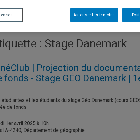
érences
Autoriser les témoins
Tout
tiquette :
Stage Danemark
inéClub | Projection du documentai
e fonds - Stage GÉO Danemark | 1e
 étudiantes et les étudiants du stage Géo Danemark (cours GEO50
ée de fonds.
di 1er avril 2025 à 18h
al A-4240, Département de géographie