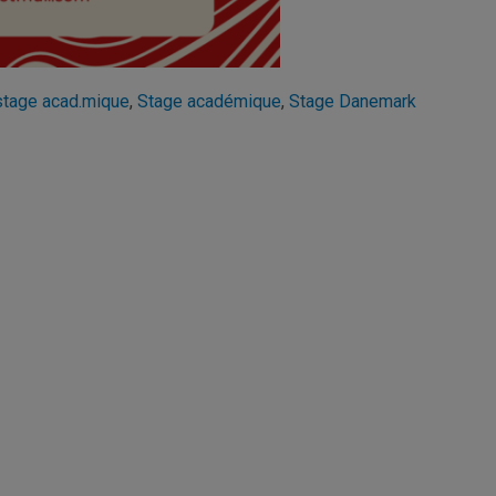
stage acad.mique
,
Stage académique
,
Stage Danemark