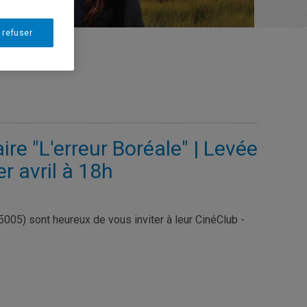
 refuser
re "L'erreur Boréale" | Levée
r avril à 18h
05) sont heureux de vous inviter à leur CinéClub -