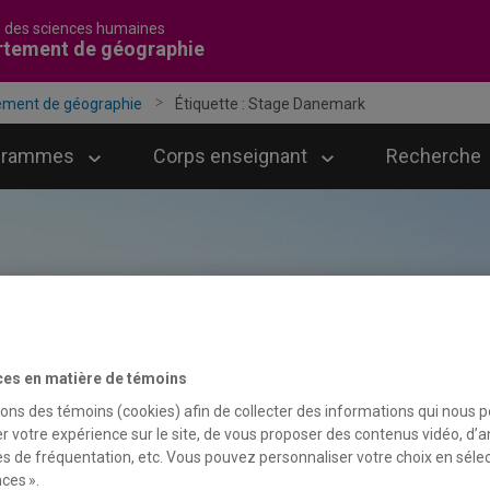
é des sciences humaines
rtement de géographie
ement de géographie
Étiquette :
Stage Danemark
grammes
Corps enseignant
Recherche
ces en matière de témoins
sons des témoins (cookies) afin de collecter des informations qui nous 
r votre expérience sur le site, de vous proposer des contenus vidéo, d’a
es de fréquentation, etc. Vous pouvez personnaliser votre choix en séle
ces ».