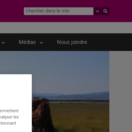
Médias
Nous joindre
permettent
nalyser les
ctionnant