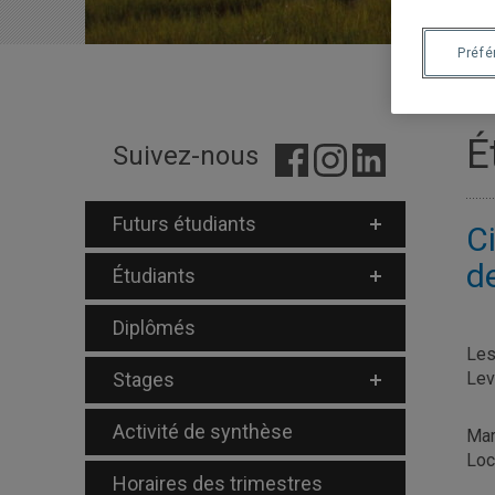
Préf
É
Suivez-nous
Futurs étudiants
C
d
Étudiants
Diplômés
Les
Stages
Lev
Activité de synthèse
Mar
Loc
Horaires des trimestres