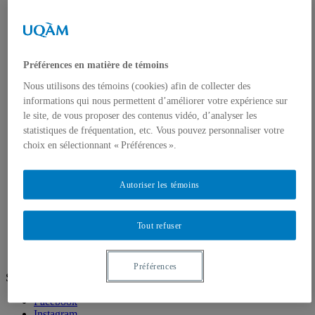
Doctorat en géographie
Directions des programmes
Corps enseignant
Professeur.e.s régulie.è.r.e.s
Professeur.e.s associé.e.s
Professeur.e.s invité.e.s
Préférences en matière de témoins
Chargé.e.s de cours de géographie
Nous utilisons des témoins (cookies) afin de collecter des
Recherche
informations qui nous permettent d’améliorer votre expérience sur
Équipes et unités de recherche
Régles d’éthique
le site, de vous proposer des contenus vidéo, d’analyser les
Axes de recherche
statistiques de fréquentation, etc. Vous pouvez personnaliser votre
Publications
choix en sélectionnant « Préférences ».
Mémoires et thèses
Laboratoires
Équipements de recherche
Autoriser les témoins
Médias
Géographie à UQAM.tv
Revue de presse
Tout refuser
Nous joindre
Préférences
Suivez-nous
Facebook
Instagram