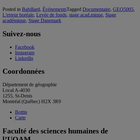
Posted in
Babillard
,
Événements
Tagged
Documentaire
,
GEO5005
,
L'erreur boréale
,
Levée de fonds
,
stage acad.mique
,
Stage
académique
,
Stage Danemark
Suivez-nous
Facebook
Instagram
LinkedIn
Coordonnées
Département de géographie
Local A-4030
1255, St-Denis
Montréal (Québec) H2X 3R9
Bottin
Carte
Faculté des sciences humaines de
l’UQAM