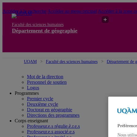
Accéder à la recherche
Accéder au menu pricipal
Accéder à la zone ce
Faculté des sciences humaines
Département de géographie
UQAM
Faculté des sciences humaines
Département de 
Mot de la direction
Personnel de soutien
Logos
Programmes
Premier cycle
Deuxième cycle
Doctorat en géographie
Directions des programmes
Corps enseignant
Préférence
Professeur.e.s régulie.è.r.e.s
Professeur.e.s associé.e.s
Nous utilis