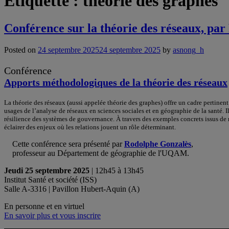
Étiquette :
théorie des graphes
Conférence sur la théorie des réseaux, pa
Posted on
24 septembre 2025
24 septembre 2025
by
asnong_h
Conférence
Apports méthodologiques de la théorie des réseaux
La théorie des réseaux (aussi appelée théorie des graphes) offre un cadre pertine
usages de l’analyse de réseaux en sciences sociales et en géographie de la santé. Il
résilience des systèmes de gouvernance. À travers des exemples concrets issus de 
éclairer des enjeux où les relations jouent un rôle déterminant.
Cette conférence sera présenté par
Rodolphe Gonzalès
,
professeur au Département de géographie de l'UQAM.
Jeudi 25 septembre 2025
| 12h45 à 13h45
Institut Santé et société (ISS)
Salle A-3316 | Pavillon Hubert-Aquin (A)
En personne et en virtuel
En savoir plus et vous inscrire