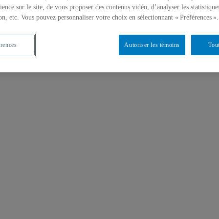
ience sur le site, de vous proposer des contenus vidéo, d’analyser les statistique
on, etc. Vous pouvez personnaliser votre choix en sélectionnant « Préférences ».
érences
Autoriser les témoins
Tout