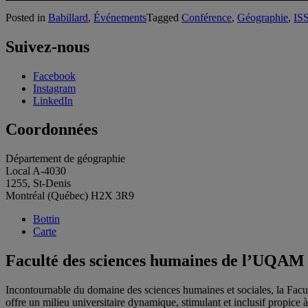
Posted in
Babillard
,
Événements
Tagged
Conférence
,
Géographie
,
IS
Suivez-nous
Facebook
Instagram
LinkedIn
Coordonnées
Département de géographie
Local A-4030
1255, St-Denis
Montréal (Québec) H2X 3R9
Bottin
Carte
Faculté des sciences humaines de l’UQAM
Incontournable du domaine des sciences humaines et sociales, la Fac
offre un milieu universitaire dynamique, stimulant et inclusif propice à l