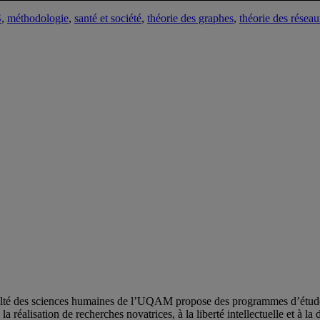
S
,
méthodologie
,
santé et société
,
théorie des graphes
,
théorie des résea
ulté des sciences humaines de l’UQAM propose des programmes d’études 
a réalisation de recherches novatrices, à la liberté intellectuelle et à la