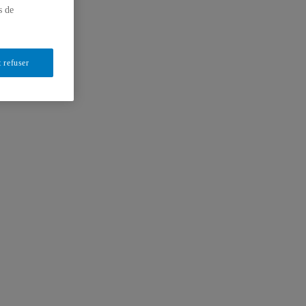
s de
 refuser