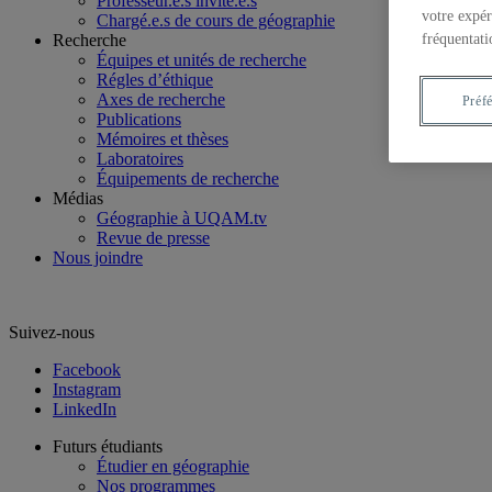
Professeur.e.s invité.e.s
votre expér
Chargé.e.s de cours de géographie
fréquentati
Recherche
Équipes et unités de recherche
Régles d’éthique
Axes de recherche
Préf
Publications
Mémoires et thèses
Laboratoires
Équipements de recherche
Médias
Géographie à UQAM.tv
Revue de presse
Nous joindre
Suivez-nous
Facebook
Instagram
LinkedIn
Futurs étudiants
Étudier en géographie
Nos programmes