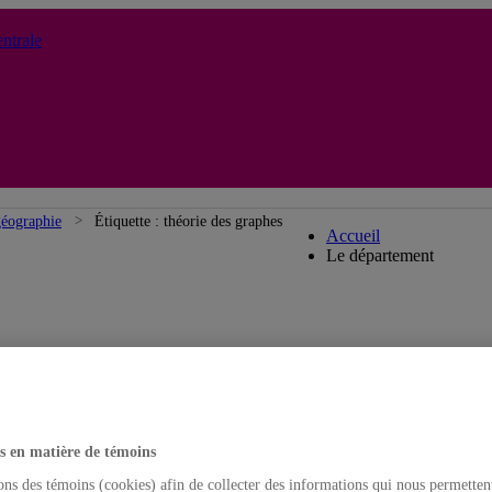
ntrale
Département de g
géographie
Étiquette :
théorie des graphes
Accueil
Le département
s en matière de témoins
ons des témoins (cookies) afin de collecter des informations qui nous permetten