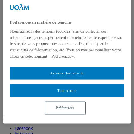
Doctorat en géographie
Directions des programmes
Corps enseignant
Professeur.e.s régulie.è.r.e.s
Professeur.e.s associé.e.s
Préférences en matière de témoins
Professeur.e.s invité.e.s
Nous utilisons des témoins (cookies) afin de collecter des
Chargé.e.s de cours de géographie
informations qui nous permettent d’améliorer votre expérience sur
Recherche
Équipes et unités de recherche
le site, de vous proposer des contenus vidéo, d’analyser les
Régles d’éthique
statistiques de fréquentation, etc. Vous pouvez personnaliser votre
Axes de recherche
choix en sélectionnant « Préférences ».
Publications
Mémoires et thèses
Laboratoires
Autoriser les témoins
Équipements de recherche
Médias
Géographie à UQAM.tv
Tout refuser
Revue de presse
Nous joindre
Préférences
Suivez-nous
Facebook
Instagram