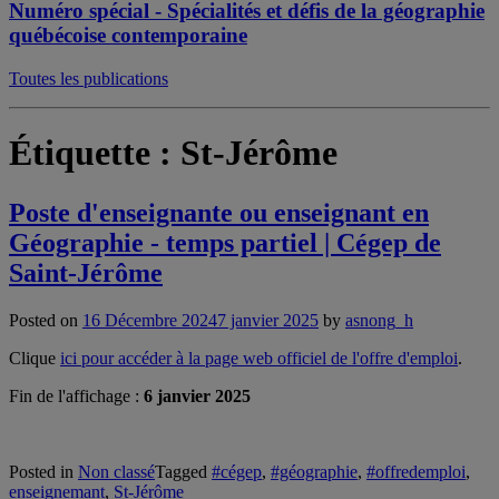
Numéro spécial - Spécialités et défis de la géographie
québécoise contemporaine
Toutes les publications
Étiquette :
St-Jérôme
Poste d'enseignante ou enseignant en
Géographie - temps partiel | Cégep de
Saint-Jérôme
Posted on
16 Décembre 2024
7 janvier 2025
by
asnong_h
Clique
ici pour accéder à la page web officiel de l'offre d'emploi
.
Fin de l'affichage :
6 janvier 2025
Posted in
Non classé
Tagged
#cégep
,
#géographie
,
#offredemploi
,
enseignemant
,
St-Jérôme