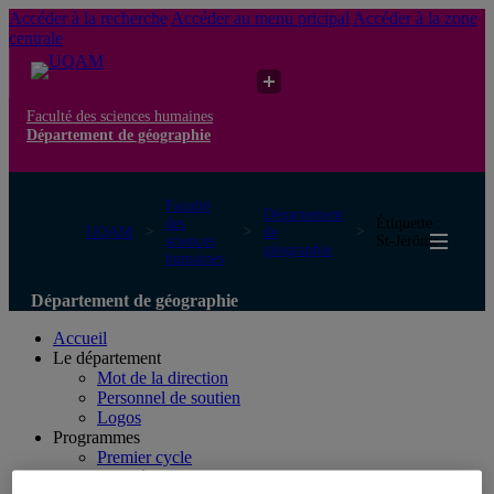
Accéder à la recherche
Accéder au menu pricipal
Accéder à la zone
centrale
Faculté des sciences humaines
Département de géographie
Faculté
Département
des
Étiquette :
UQAM
de
sciences
St-Jérôme
géographie
humaines
Département de géographie
Accueil
Le département
Mot de la direction
Personnel de soutien
Logos
Programmes
Premier cycle
Deuxième cycle