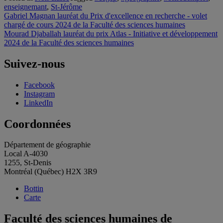
enseignemant
,
St-Jérôme
Navigation
Gabriel Magnan lauréat du Prix d'excellence en recherche - volet
chargé de cours 2024 de la Faculté des sciences humaines
de
Mourad Djaballah lauréat du prix Atlas - Initiative et développement
l'article
2024 de la Faculté des sciences humaines
Suivez-nous
Facebook
Instagram
LinkedIn
Coordonnées
Département de géographie
Local A-4030
1255, St-Denis
Montréal (Québec) H2X 3R9
Bottin
Carte
Faculté des sciences humaines de