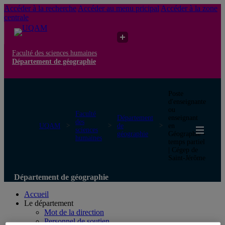
Accéder à la recherche
Accéder au menu pricipal
Accéder à la zone
centrale
Faculté des sciences humaines
Département de géographie
Poste
d'enseignante
ou
Faculté
Département
enseignant
des
UQAM
de
en
sciences
géographie
Géographie -
humaines
temps partiel
| Cégep de
Saint-Jérôme
Département de géographie
Accueil
Le département
Mot de la direction
Personnel de soutien