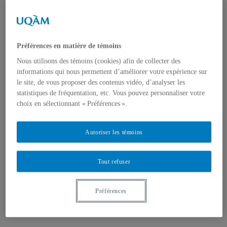
Logos
Programmes
Premier cycle
Deuxième cycle
Doctorat en géographie
Préférences en matière de témoins
Directions des programmes
Corps enseignant
Nous utilisons des témoins (cookies) afin de collecter des
Professeur.e.s régulie.è.r.e.s
informations qui nous permettent d’améliorer votre expérience sur
Professeur.e.s associé.e.s
le site, de vous proposer des contenus vidéo, d’analyser les
Professeur.e.s invité.e.s
statistiques de fréquentation, etc. Vous pouvez personnaliser votre
Chargé.e.s de cours de géographie
choix en sélectionnant « Préférences ».
Recherche
Équipes et unités de recherche
Régles d’éthique
Autoriser les témoins
Axes de recherche
Publications
Mémoires et thèses
Laboratoires
Tout refuser
Équipements de recherche
Médias
Géographie à UQAM.tv
Préférences
Revue de presse
Nous joindre